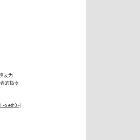
P段改为
IP表的指令
-o eth0 -j