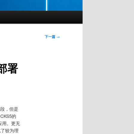
下一篇
→
下部署
手段，但是
KS5的
应用。更无
成了较为理