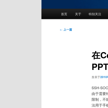
主
首页
关于
特别关注
页
文
←
上一篇
章
导
航
在C
PP
发表于
201
SSH-S
由于需要
限制，不能
法用于手