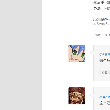
然后重启
办法。问
此条目由
Vel
加入收藏夹
《
在CENTOS
小K
在
2
做个标
回复
小扁
在
这个还