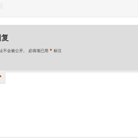
↓
回复
*
址不会被公开。
必填项已用
标注
*