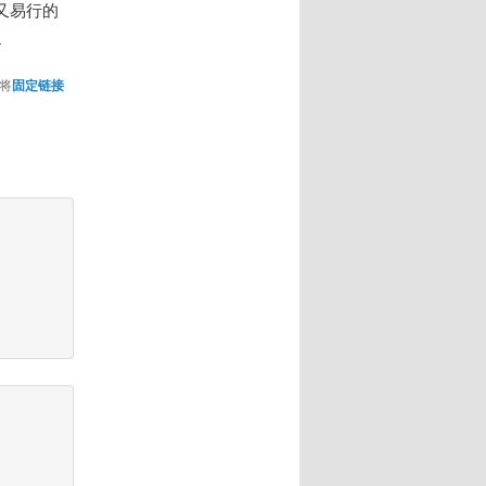
又易行的
s
将
固定链接