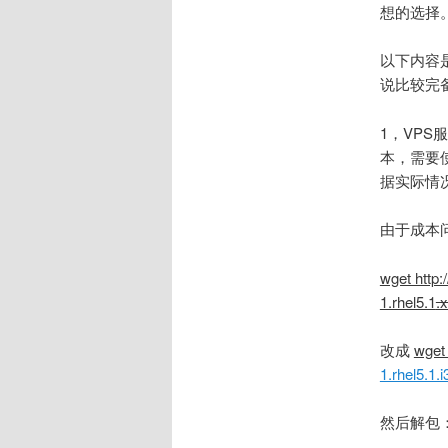
想的选择
以下内容
说比较完
1，VP
本，需要
据实际情
由于成本
wget http:
1.rhel5.1
.
改成
wge
1.rhel5.1.
然后解包