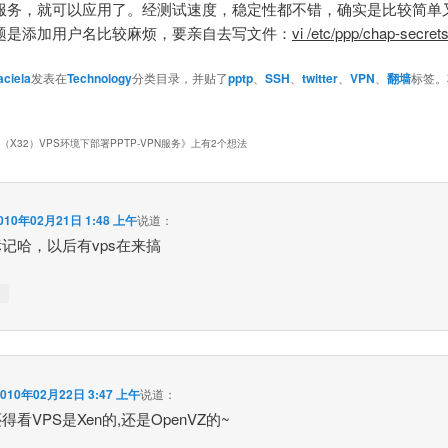
服务，就可以应用了。经测试速度，稳定性都不错，确实是比较简单
题是添加用户名比较麻烦，要亲自去写文件：
vi /etc/ppp/chap-secret
aciela
发表在
Technology
分类目录，并贴了
pptp
、
SSH
、
twitter
、
VPN
、
翻墙
标签。
。
5（X32）VPS环境下部署PPTP-VPN服务
》上有2个想法
010年02月21日 1:48 上午
说道：
记哈，以后有vps在来搞
↓
2010年02月22日 3:47 上午
说道：
得看VPS是Xen的,还是OpenVZ的~