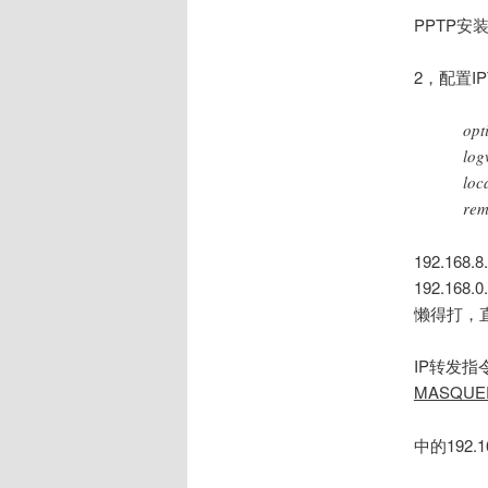
PPTP安
2，配置I
opt
log
loc
rem
192.1
192.1
懒得打，
IP转发
MASQUE
中的192