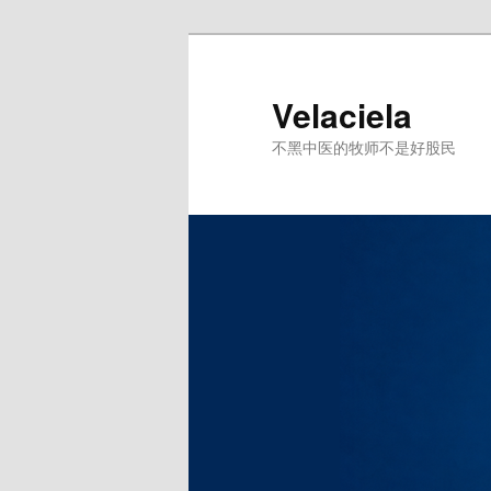
跳
至
主
Velaciela
内
不黑中医的牧师不是好股民
容
区
域