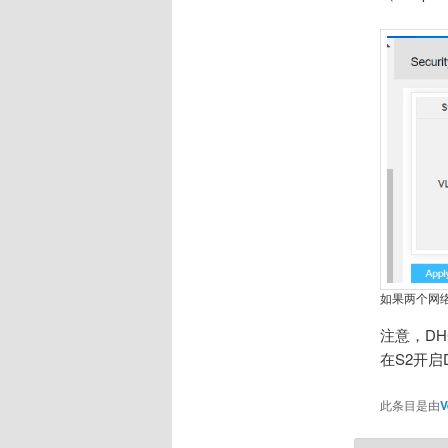
如果两个网络
注意，DH
在S2开
此条目是由
V