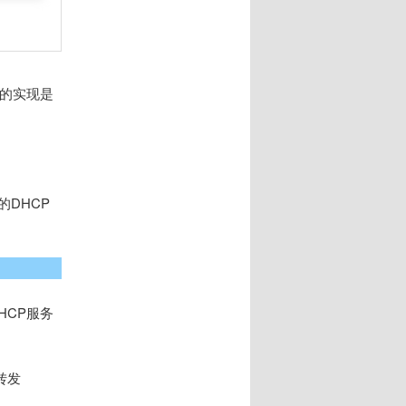
换机的实现是
）
的DHCP
HCP服务
转发