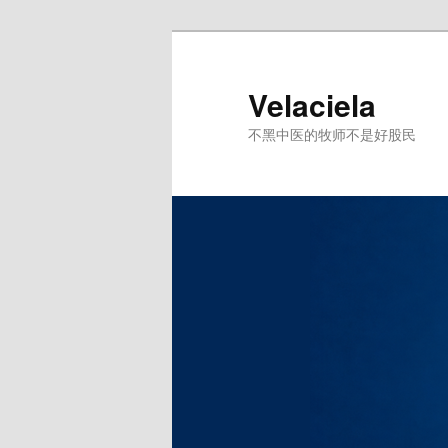
跳
至
主
Velaciela
内
不黑中医的牧师不是好股民
容
区
域