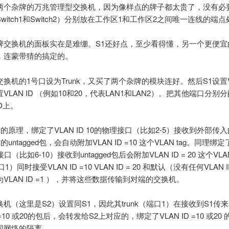
两个杂牌的万兆管理型交换机，因为像样点的牌子都太贵了，没有必
witch1和Switch2）分别放在工作区1和工作区2之间唯一连线的端点
牌交换机的面板实在是难绷。S1还好点，至少看得懂，另一个更便宜
，连蒙带猜的搞定的。
换机的1号口设为Trunk，又买了两个杂牌的模块连好。然后S1设置V
VLAN ID （例如10和20，代表LAN1和LAN2）。把其他端口分别
ID上。
N的原理，绑定了VLAN ID 10的物理接口（比如2-5）接收到外部传
的untagged包，会自动附加VLAN ID =10 这个VLAN tag。同理绑定了
口（比如6-10）接收到untagged包后会附加VLAN ID = 20 这个VLAN
端口1）同时接受VLAN ID =10 VLAN ID = 20 和默认（没有任何VLAN
VLAN ID =1 ），并将这些数据传输到对端的交换机。
机（这里是S2）设置同S1，因此其trunk（端口1）在接收到S1传
D =10 或20的包后，会转发给S2上对应的，绑定了VLAN ID =10 或2
同网络的隔离。