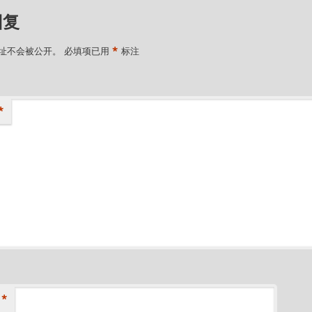
回复
*
址不会被公开。
必填项已用
标注
*
*