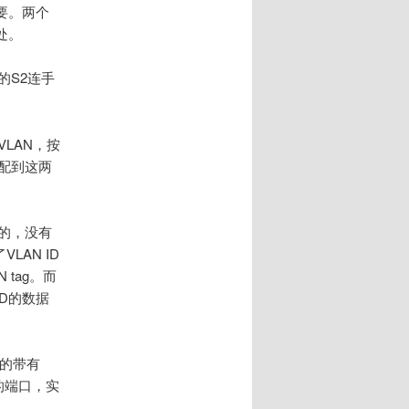
要。两个
处。
的S2连手
LAN，按
分配到这两
入的，没有
VLAN ID
 tag。而
 ID的数据
来的带有
0 的端口，实