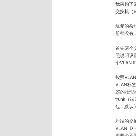
我采购了
交换机（S
坑爹的杂
册都没有
首先两个交
照说明设置
个VLAN 
按照VLA
VLAN标签
20的物理接
trunk（
包，默认为
对端的交换
VLAN I
现两个不