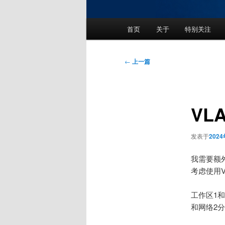
主
首页
关于
特别关注
页
文
←
上一篇
章
导
航
VL
发表于
202
我需要额
考虑使用
工作区1
和网络2