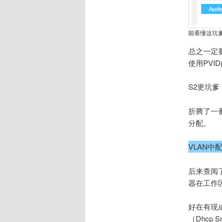
能看懂这坑
总之一定要设
使用PVI
S2更坑爹
折腾了一番
分配。
VLAN中
后来查阅
器在工作区
好在有现
（Dhcp S