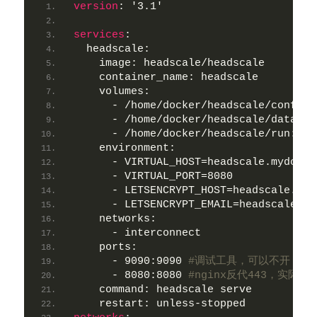
version
: '3.1'
services
:
  headscale:
    image: headscale/headscale
    container_name: headscale
    volumes:
      - /home/docker/headscale/config:
      - /home/docker/headscale/data:/v
      - /home/docker/headscale/run:/va
    environment:
      - VIRTUAL_HOST=headscale.mydomai
      - VIRTUAL_PORT=8080
      - LETSENCRYPT_HOST=headscale.myd
      - LETSENCRYPT_EMAIL=headscale@my
    networks:
      - interconnect      
    ports:
      - 9090:9090 
#调试工具，可以不开
      - 8080:8080 
#nginx反代443，实际上
    command: headscale serve
    restart: unless-stopped