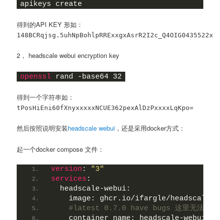
apikeys create
得到的API KEY 形如：
148BCRqjsg.5uhNpBohlpRRExxgxAsrR2I2c_Q4OIG0435522x
2， headscale webui encryption key
openssl
 rand -base64 32
得到一个字符串如：
tPosHiEni60fXnyxxxxxNCUE362pexAlDzPxxxxLqKpo=
然后按照说明安装
headscale webui
，还是采用docker方式：
起一个docker compose 文件：
version
: 
"3"
services
:
  headscale-webui:
    image: ghcr.io/ifargle/headscale-w
#latest 0.7.0 have bugs 这里无法使
    container_name: headscale-webui