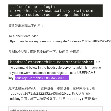
tailscale up --login-
server=https://headscale.mydomain.com --
accept-routes=true --accept-dns=true
等终端出出现以下内容：
To authenticate, visit:
https://headscale.mydomain.com/register/nodekey:2d71ab2822852a45
复制这个URI，用浏览器访问一下。访问后 会提示：
Run
headscale
<
br
>
Machine registration
<
br
>
the command below in the headscale server to add this machine
to your network:headscale nodes register –user USERNAME –
key
nodekey: 2d71ab2822852a458e320….
此时直接回到WebUI，选择设备，添加设备，选择网络名，把
. 输入到后面的
nodekey:2d71ab2822852a458e320……
nodekey里面，就可以激活设备了。注意 “
”不能省略。
nodekey: