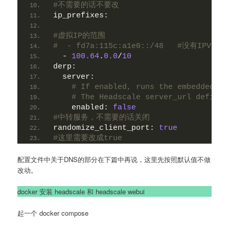
#不需要的话不要改
ip_prefixes:
#虚拟IP的范围 
#  - fd7a:115c:a1e0::/48   #没有I
  - 
100.64
.
0.0
/
10
derp:
server:
# If enabled, runs the embedded DE
# The Headscale server_url defined
enabled:
false
#中转服务，不需要的话关闭
randomize_client_port:
true
#这里需要改成true
配置文件中关于DNS的部分在下篇中再说，这里先按照默认值不做
改动。
docker 安装 headscale 和 headscale webui
起一个 docker compose