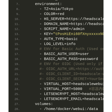
    environment:
      - TZ=Asia/Tokyo    
      - COLOR=red                     
      - HS_SERVER=https://headscale.my
      - DOMAIN_NAME=https://headscalew
      - SCRIPT_NAME=/admin            
      - KEY=
"tPosHiEni60fXnyxxxxxNCUE3
      - AUTH_TYPE=basic               
      - LOG_LEVEL=info                
# ENV for Basic Auth (Used only 
      - BASIC_AUTH_USER=user          
      - BASIC_AUTH_PASS=password      
# ENV for OIDC (Used only if AUT
#- OIDC_AUTH_URL=https://auth.$D
#- OIDC_CLIENT_ID=headscale-webu
#- OIDC_CLIENT_SECRET=YourSecret
      - VIRTUAL_HOST=headscalewebui.my
      - VIRTUAL_PORT=5000   
#容器内端口5
      - LETSENCRYPT_HOST=headscalewebu
      - LETSENCRYPT_EMAIL=headscaleweb
    volumes:
      - /home/docker/webui:/data      