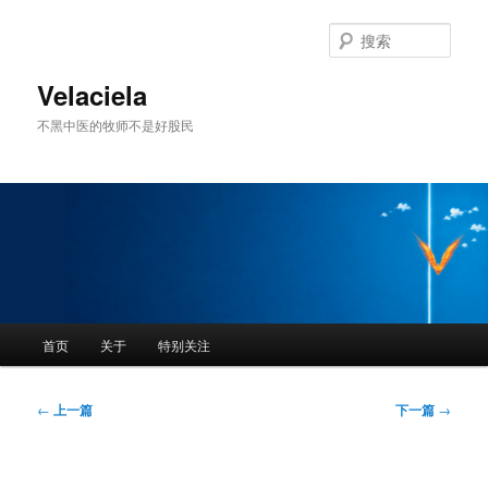
跳
至
搜
主
索
内
Velaciela
容
不黑中医的牧师不是好股民
区
域
主
首页
关于
特别关注
页
文
←
上一篇
下一篇
→
章
导
航