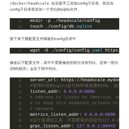
, 在后面手工添加config子目录。然后在
/docker/headscale
config子目录里添加一个空白的sqlite文件。
mkdir -p ./headscale/config
touch ./config/db.
sqlite
接下来下载配置文件模板到config目录中
wget -O ./config/config.
yaml
 https:
//r
修改以下配置文件，其中不需要修改的部分没有列出。还有一部分
(DNS相关）会在下部中列出。
server_url:
https:
//headscale.mydomain
#使用外部的nginx反代和申请免费的SSL，如果需
listen_addr:
0.0
.
0.0
:
8080
# Address to listen to /metrics, you m
# to keep this endpoint private to you
# network
metrics_listen_addr:
0.0
.
0.0
:
9090
#这个是调试工具，不需要看的话设为127.0.0.1
grpc_listen_addr:
127.0
.
0.1
:
50443