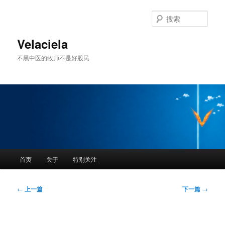
跳
至
搜
主
索
内
Velaciela
容
不黑中医的牧师不是好股民
区
域
主
首页
关于
特别关注
页
文
←
上一篇
下一篇
→
章
导
航