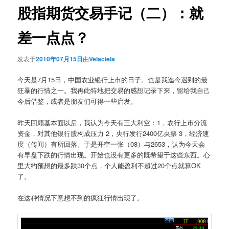
股指期货交易手记（二）：就
差一点点？
发表于
2010年07月15日
由
Velaciela
今天是7月15日，中国农业银行上市的日子。也是我迄今遇到的最
狂暴的行情之一。我再此特地把交易的感想记录下来，留给我自己
今后借鉴，或者是朋友们可得一些启发。
昨天回顾基本面以后，我认为今天有三大利空：1，农行上市分流
资金，对其他银行股构成压力 2，央行发行2400亿央票 3，经济速
度（传闻）有所回落。于是开空一张（08）与2653，认为今天会
有早盘下跌的行情出现。开始也没有更多的既希望于这些东西。心
里大约预想的最多跌30个点，个人能盈利不超过20个点就算OK
了。
在这种情况下意想不到的疯狂行情出现了。