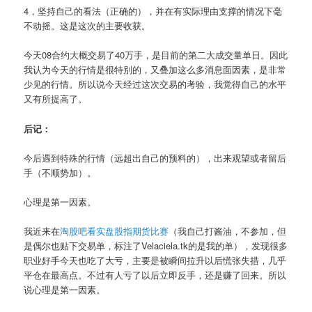
4，坚持自己的看法（正确的），并在有实际理由支撑的情况下毫
不动摇。这是这次的主要收获。
今天08合约大概交易了40万手，是目前的第二大成交量单日。因此
我认为今天的行情是很特别的，又叠加这么多消息面因素，是非常
少见的行情。所以说今天经过这次交易的考验，我觉得自己的水平
又有所提高了。
后记：
今后遇到特殊的行情（远超出自己的预料的），出来观望或者留后
手（不顺势加）。
心理是第一因素。
我近来在
淘股吧看实盘股指期货比赛
（我自己打酱油，不参加，但
是偶尔也贴下交易单，标注了Velaciela.tk的是我的单），发现很多
职业好手今天也吃了大亏，主要是被瞬间拉升以后慌张失措，几乎
平仓在最高点。不过有人亏了以后立即反手，还是赚了回来。所以
说心理是第一因素。