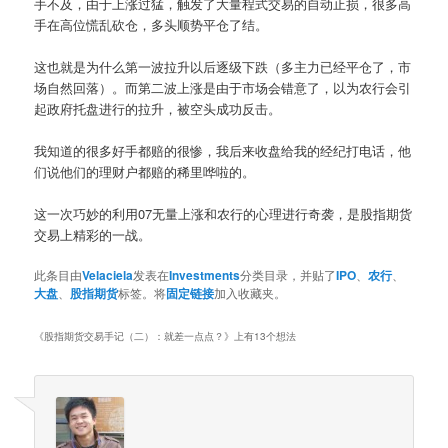
手不及，由于上涨过猛，触发了大量程式交易的自动止损，很多高
手在高位慌乱砍仓，多头顺势平仓了结。
这也就是为什么第一波拉升以后逐级下跌（多主力已经平仓了，市
场自然回落）。而第二波上涨是由于市场会错意了，以为农行会引
起政府托盘进行的拉升，被空头成功反击。
我知道的很多好手都赔的很惨，我后来收盘给我的经纪打电话，他
们说他们的理财户都赔的稀里哗啦的。
这一次巧妙的利用07无量上涨和农行的心理进行奇袭，是股指期货
交易上精彩的一战。
此条目由
Velaciela
发表在
Investments
分类目录，并贴了
IPO
、
农行
、
大盘
、
股指期货
标签。将
固定链接
加入收藏夹。
《
股指期货交易手记（二）：就差一点点？
》上有13个想法