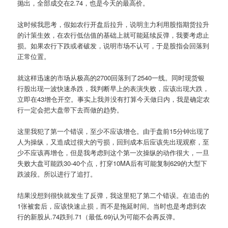
抛出，全部成交在2.74，也是今天的最高价。
这时候我思考，假如农行开盘后拉升，说明主力利用股指期货拉升
的计策生效，在农行低估值的基础上就可能延续反弹，我要考虑止
损。如果农行下跌或者破发，说明市场不认可，于是股指会回落到
正常位置。
就这样迅速的市场从极高的2700回落到了2540一线。同时现货银
行股出现一波快速杀跌，我判断早上的表演失败，应该出现大跌，
立即在43增仓开空。事实上我并没有打算今天做日内，我是确定农
行一定会把大盘带下去而做的趋势。
这里我犯了第一个错误，至少不应该增仓。由于盘前15分钟出现了
人为操纵，又造成过很大的亏损，回到成本后应该先出现观察，至
少不应该再增仓，但是我考虑到这个第一次操纵的动作很大，一旦
失败大盘可能跌30-40个点，打穿10MA后有可能复制629的大型下
跌波段。所以进行了追打。
结果没想到很快就发生了反弹，我这里犯了第二个错误。在追击的
1张被套后，应该快速止损，而不是拖延时间。当时也是考虑到农
行的新股从.74跌到.71（最低.69)认为可能不会再反弹。