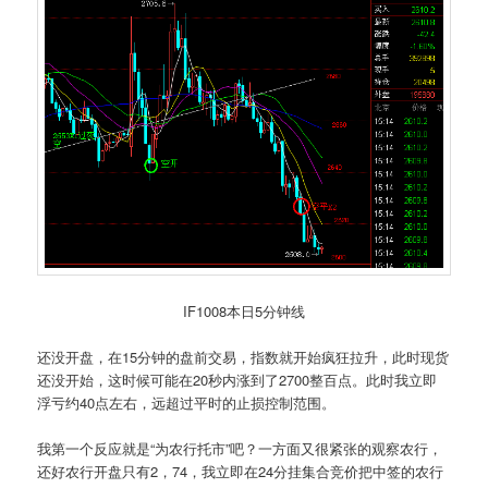
IF1008本日5分钟线
还没开盘，在15分钟的盘前交易，指数就开始疯狂拉升，此时现货
还没开始，这时候可能在20秒内涨到了2700整百点。此时我立即
浮亏约40点左右，远超过平时的止损控制范围。
我第一个反应就是“为农行托市”吧？一方面又很紧张的观察农行，
还好农行开盘只有2，74，我立即在24分挂集合竞价把中签的农行