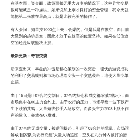
在基本面，资金面，政策面都无重大改变的情况下，这种异常交易
很可能就是一种操纵。如果说加上刚才良好的资金管理，我今天就
能把第二张放在最高点，就是比较完美的操作了。
有人会问，如果拉1000点上去，会爆的。但是我是在做空，而目前
大级别的趋势是空，因此才敢于在较高的位置坚持。如果在低位追
空的还是应该坚决止损。
最新更新：奇智突袭
后来查出来，早盘的冲击是精心策划的一次突击，埋伏的游资成功
的利用了交易规则和市场心理给空头一个突然袭击，迫使大量空单
止损。
由于15日是IF07合约交割日，07合约持仓和成交都缩减到极小，而
市场集中在08主力合约上。由于农行的压力，市场早盘一波下跌产
生下跌的共鸣，大量短线炒手入场放空。而多头主力在08上默不作
声的建仓，突然在07发难。
由于07合约无成交量，被瞬间提起，引起了08合约的慌乱，市场误
解成“国家队为农行托盘”大量入场追涨，空头在几分钟内被打的措