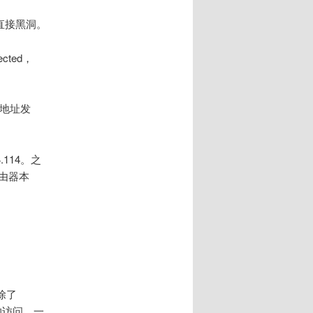
，直接黑洞。
cted，
的地址发
.114。之
路由器本
除了
的访问。一