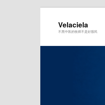
跳
至
主
Velaciela
内
不黑中医的牧师不是好股民
容
区
域