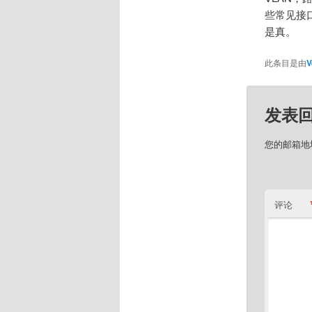
些常见接
是真。
此条目是由
V
发表
您的邮箱地
评论