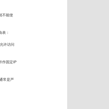
就不能使
由表：
、允许访问
并作固定IP
机通常是严