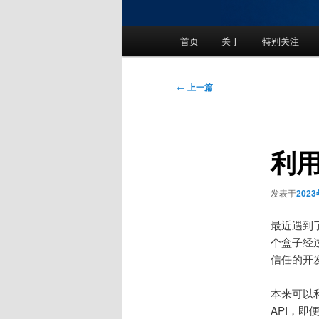
主
首页
关于
特别关注
页
文
←
上一篇
章
导
航
利用
发表于
202
最近遇到
个盒子经
信任的开发
本来可以利
API，