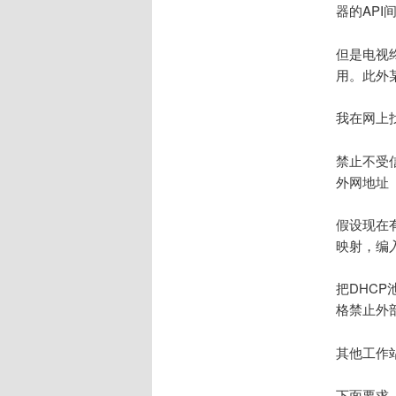
器的API
但是电视
用。此外
我在网上
禁止不受
外网地址
假设现在有
映射，编入
把DHCP
格禁止外
其他工作
下面要求，1