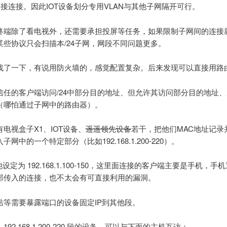
间接连接。因此IOT设备划分专用VLAN与其他子网隔开可行。
终端除了看电视外，还需要承担投屏等任务，如果限制子网间的连接
某些协议只会扫描本/24子网，网段不同问题更多。
找了一下，有说用防火墙的，感觉配置复杂。后来发现可以直接用路
信任的客户端访问/24中部分目的地址、但允许其访问部分目的地址
（哪怕通过子网中的路由器）。
电视盒子X1、IOT设备、
遥遥领先设备
若干，把他们MAC地址记录
子网中的一个特定部分（比如192.168.1.200-220）。
池设定为 192.168.1.100-150，这里面连接的客户端主要是手机，手
部传入的连接，也不太会有可直接利用的漏洞。
站等需要暴露端口的设备固定IP到其他段。
92.168.1.200-220 段的设备，可以与下面的主机互访：