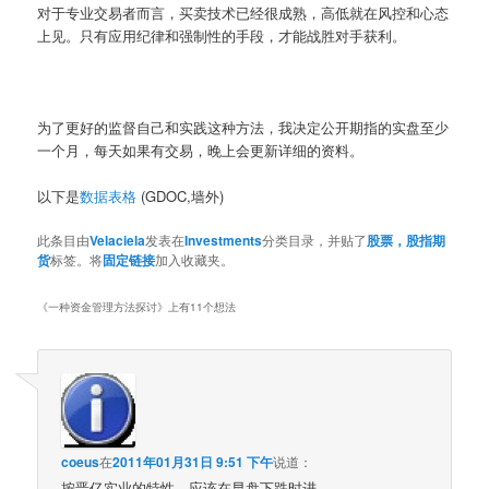
对于专业交易者而言，买卖技术已经很成熟，高低就在风控和心态
上见。只有应用纪律和强制性的手段，才能战胜对手获利。
为了更好的监督自己和实践这种方法，我决定公开期指的实盘至少
一个月，每天如果有交易，晚上会更新详细的资料。
以下是
数据表格
(GDOC,墙外)
此条目由
Velaciela
发表在
Investments
分类目录，并贴了
股票，股指期
货
标签。将
固定链接
加入收藏夹。
《
一种资金管理方法探讨
》上有11个想法
coeus
在
2011年01月31日 9:51 下午
说道：
按晋亿实业的特性，应该在早盘下跌时进。