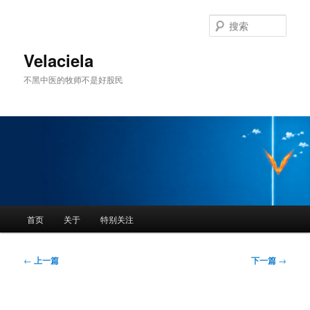
跳
至
搜
主
索
内
Velaciela
容
不黑中医的牧师不是好股民
区
域
主
首页
关于
特别关注
页
文
←
上一篇
下一篇
→
章
导
航