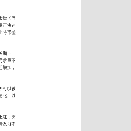
。
求增长同
量正快速
比特币整
长期上
需求量不
期增加，
等可以被
消化。甚
上涨，需
情况就不