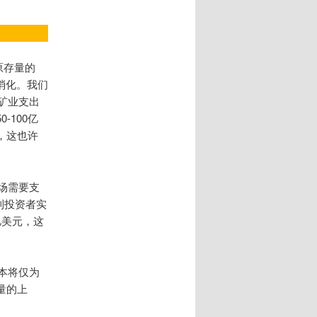
原存量的
消化。我们
，矿业支出
-100亿
，这也许
市场需要支
到投资者实
亿美元，这
本将仅为
量的上