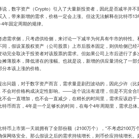
释说，数字资产（Crypto）引入了大量新投资者，因此是否减半并不
买入，带来新增的需求，价格一定会上涨。但这无法解释在比特币13
-4年固定周期的规律。
考虑需求侧，只考虑供给侧，来讨论一下减半为何具有牛市的特性。
不同，假设某股权资产（公司股票）上市后股本固定，则供给侧已经
变动完全取决于投资者对该股票的需求。但如果公司上市后进行了多
会摊薄股本，降低潜在的涨幅。也就是说，新增的供应量消化了一部
部分本该上涨的价格。
提出问题，对于数字资产而言，需求量是剧烈波动的，因此少许（比如
，不会对价格构成决定性影响。——这个说法有道理，但是不完全合
化不会一直增加，也不会一直减少，在稍长的时间里，需求应该趋于
比特币而言，4年是一个足够长的时间，在每个4年周期里，需求总体
。
特币上市第一天就拥有了全部份额（2100万个），*不考虑2100万
确保网络安全。那么假设之后的需求持续增长，则币价应持续增长。