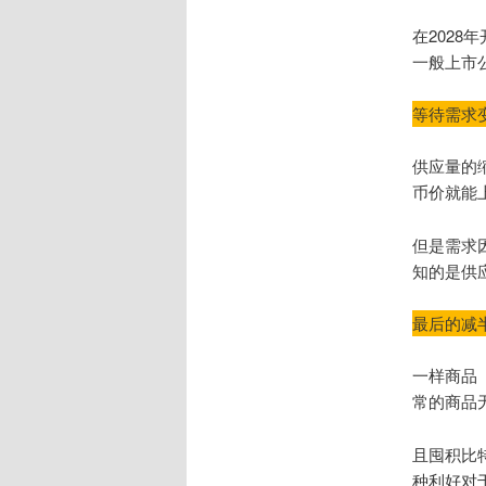
在202
一般上市
等待需求
供应量的
币价就能
但是需求
知的是供
最后的减
一样商品
常的商品
且囤积比
种利好对