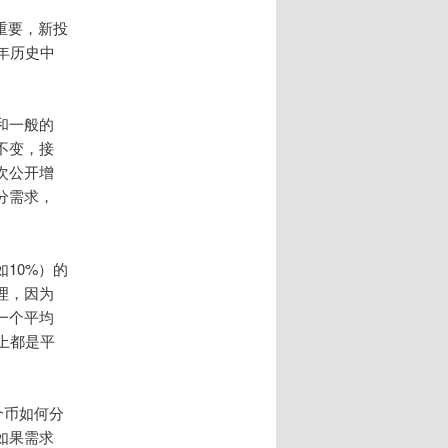
重要，新投
年历史中
和一般的
不变，接
次公开增
分需求，
10%）的
理，因为
一个平均
上都是平
个币如何分
如果需求