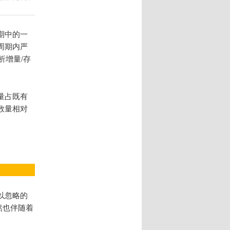
期中的一
周期内严
析增量/存
量占既有
数量相对
以忽略的
当然也伴随着