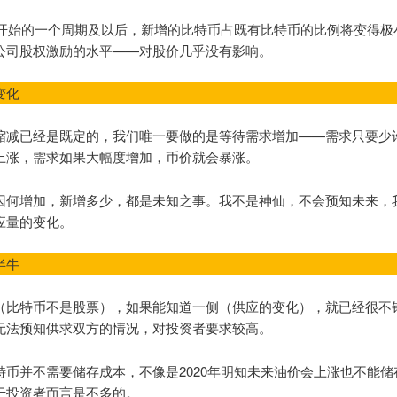
8年开始的一个周期及以后，新增的比特币占既有比特币的比例将变得极
公司股权激励的水平——对股价几乎没有影响。
变化
缩减已经是既定的，我们唯一要做的是等待需求增加——需求只要少
上涨，需求如果大幅度增加，币价就会暴涨。
因何增加，新增多少，都是未知之事。我不是神仙，不会预知未来，
应量的变化。
半牛
（比特币不是股票），如果能知道一侧（供应的变化），就已经很不
无法预知供求双方的情况，对投资者要求较高。
特币并不需要储存成本，不像是2020年明知未来油价会上涨也不能储
于投资者而言是不多的。