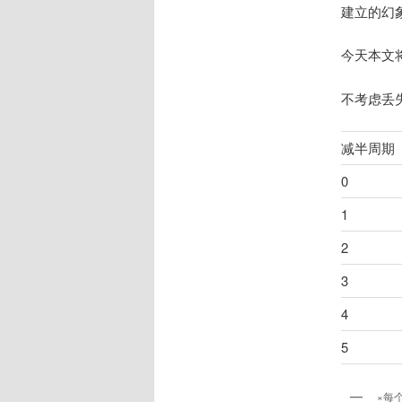
建立的幻
今天本文将
不考虑丢
减半周期
0
1
2
3
4
5
×每