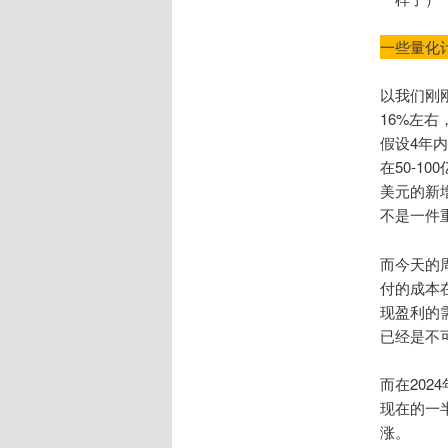
一些量化
以我们刚
16%左
假设4年内
在50-1
美元的新
不是一件
而今天的周
付的成本在
现盈利的
已经是不
而在20
现在的一
涨。