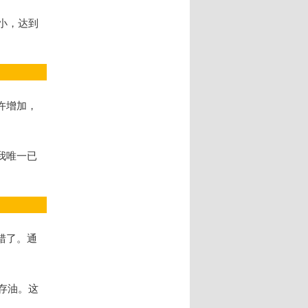
小，达到
许增加，
我唯一已
错了。通
存油。这