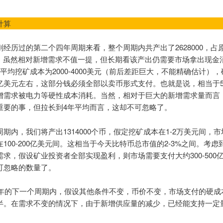
计算
刚经历过的第二个四年周期来看，整个周期内共产出了2628000，占
右，虽然相对新增需求不值一提，但长期看该产出仍需要市场拿出现金
平均挖矿成本为2000-4000美元（前后差距巨大，不能精确估计）
00亿美元左右，这部分钱必须全部以卖币形式支付。也就是说，相当于50
增需求被电力等硬性成本消耗。当然，相对于巨大的新增需求量而言
重要的事，但拉长到4年平均而言，这却不可忽略了。
期内，我们将产出1314000个币，假定挖矿成本在1-2万美元间，
100-200亿美元间。这相当于今天比特币总市值的2-3%之间。考虑
需求，假设矿业投资者全部实现盈利，则市场需要支付大约300-500
可忽略的数量了。
24年的下一个周期内，假设其他条件不变，币价不变，市场支付的硬成
半。在需求不变的情况下，由于新增供应量的减少，已经能支持一定