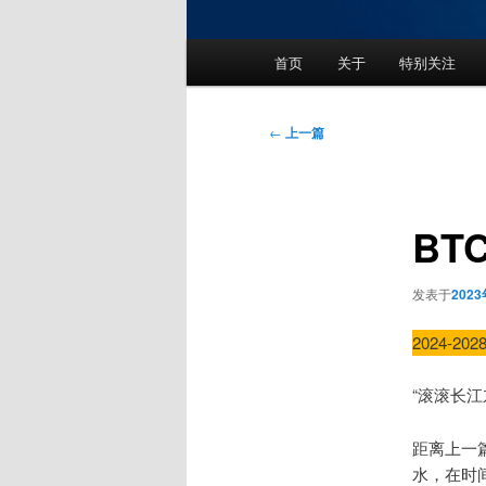
主
首页
关于
特别关注
页
文
←
上一篇
章
导
航
BT
发表于
202
2024-
“滚滚长
距离上一
水，在时