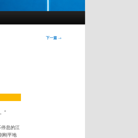
下一篇
→
。”
不停息的江
刚刚平地