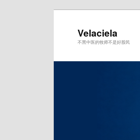
跳
至
主
Velaciela
内
不黑中医的牧师不是好股民
容
区
域