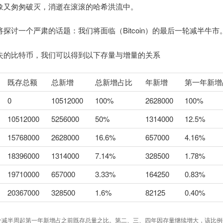
象又匆匆破灭，消逝在滚滚的哈希洪流中。
探讨一个严肃的话题：我们将面临（Bitcoin）的最后一轮减半牛市
失的比特币，我们可以得到以下存量与增量的关系
既存总额
总新增
总新增占比
年新增
第一年新增
0
10512000
100%
2628000
100%
10512000
5256000
50%
1314000
12.5%
15768000
2628000
16.6%
657000
4.16%
18396000
1314000
7.14%
328500
1.78%
19710000
657000
3.33%
164250
0.83%
20367000
328500
1.6%
82125
0.40%
个减半周起第一年新增占之前既存总量之比。第二、三、四年因存量继续增大，该比例