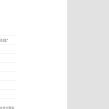
。
占比*
会依次降低