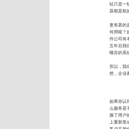
站只是一钱
器都是租
更有甚的
何用呢？
件公司有
五年后我
唾弃的系
所以，我
然，企业
如果你认
么服务是
握了用户
上重新形
客户不把