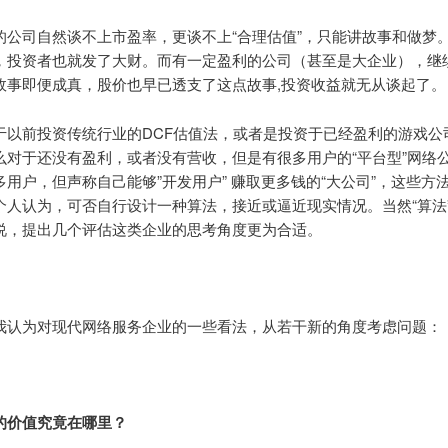
的公司自然谈不上市盈率，更谈不上“合理估值”，只能讲故事和做梦
，投资者也就发了大财。而有一定盈利的公司（甚至是大企业），继
故事即便成真，股价也早已透支了这点故事,投资收益就无从谈起了。
于以前投资传统行业的DCF估值法，或者是投资于已经盈利的游戏公司
么对于还没有盈利，或者没有营收，但是有很多用户的“平台型”网络
多用户，但声称自己能够”开发用户” 赚取更多钱的“大公司”，这些方
个人认为，可否自行设计一种算法，接近或逼近现实情况。当然“算法
说，提出几个评估这类企业的思考角度更为合适。
我认为对现代网络服务企业的一些看法，从若干新的角度考虑问题：
的价值究竟在哪里？