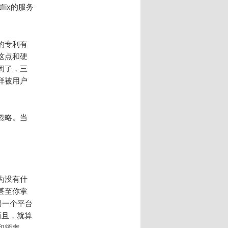
ix的服务
的专利有
这点和硬
闭了，三
样被用户
忽略。当
。
为没有什
甚至你掌
另一个平台
而且，就算
和频率、