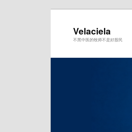
跳
至
主
Velaciela
内
不黑中医的牧师不是好股民
容
区
域