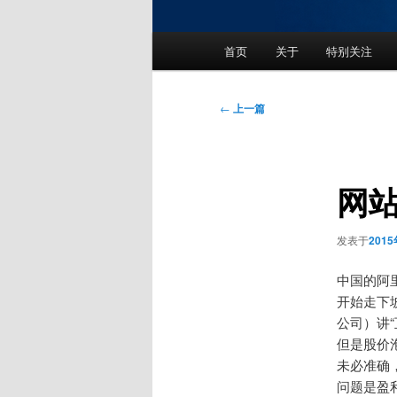
主
首页
关于
特别关注
页
文
←
上一篇
章
导
航
网
发表于
201
中国的阿
开始走下
公司）讲
但是股价
未必准确
问题是盈