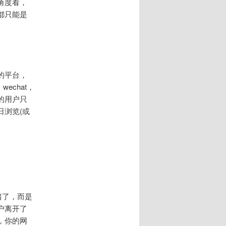
角度看，
都只能是
的平台，
wechat，
的用户只
浏览(或
猪了，而是
户离开了
，你的网