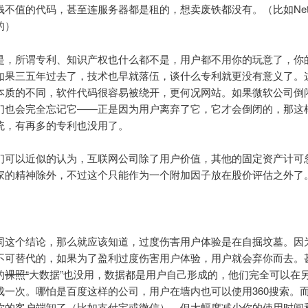
不值的代码，甚至连服务器都是租的，想卖废铁都没有。（比如Netfl
的）
是，所谓专利、知识产权也什么都不是，用户都不用你的玩意了，你
如果三五年过去了，技术也早就落伍，谈什么专利就更没有意义了。
本质的不同，软件代码很容易被绕开，更何况网站。如果微软公司倒
们也会完全忘记它——正是因为用户离弃了它，它才会倒闭的，那这
统，有再多的专利也没用了。
们可以近似的认为，互联网公司除了用户价值，其他的固定资产计可
家的精神除外，不过这个只能作为一个附加因子放在股价评估之外了
同这个结论，那么就应该知道，过度伤害用户体验是在自掘坟墓。因
不可替代的，如果为了盈利过度伤害用户体验，用户就会弃你而去。
的
裸照“
大数据”也没用，数据都是用户自己形成的，他们完全可以在
成一次。哪怕是百度这样的公司，用户在墙内也可以使用360搜索。
你的客户端卸了（比如支付宝或微信），但大幅度减少你的使用时间