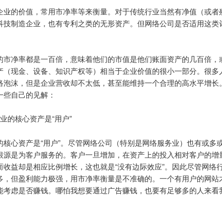
企业的价值，常用市净率等来衡量。对于传统行业当然有净值（或者
科技制造企业，也有专利之类的无形资产。但网络公司是否适用这类
的市净率都是一百倍，意味着他们的市值是他们账面资产的几百倍，
产（现金、设备、知识产权等）相当于企业价值的很小一部分。很多
络泡沫，但是企业营收却不太低，甚至能维持一个合理的高水平增长
一些自己的见解：
业的核心资产是“用户”
的核心资产是“用户”。尽管网络公司（特别是网络服务业）也有或多
根源是为客户服务的。客户一旦增加，在资产上的投入相对客户的增
而收益却是相应比例增长，这也就是“没有边际效应”。因此尽管网络
多，但盈利能力极强，用市净率衡量是不准确的。一个有用户的网站
能考虑是否赚钱。哪怕我想要通过广告赚钱，也要有足够多的人来看