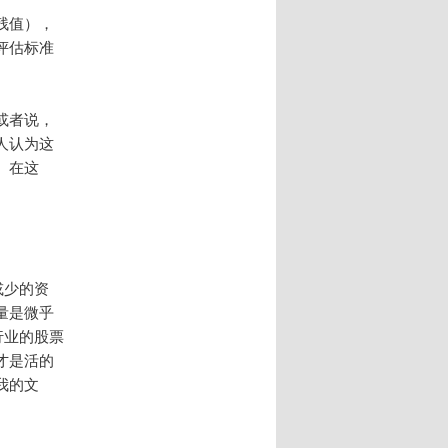
残值），
评估标准
或者说，
人认为这
。在这
或少的资
量是微乎
行业的股票
才是活的
我的文