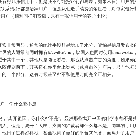
我有好几张信用卡，但是我不可能把它们都刷爆，如果从日活用户的
好几家银行都是活跃用户，但是从创造手续费的角度看，对每家银行
.5个用户（相对同样消费额，只有一张信用卡的客户来说）
其实非常明显，通常的统计手段只是增加了水分。哪怕是信息发布类
的人通常都同时拥有fb\twitter\ins，墙国人也同时使用sina weibo，
重于其中一个，其他只是随便看看。那么从点击广告的角度，如果你
来随便刷两下，其实它在你平台上浏览（或点击的）广告，只占他每日
告的一小部分。这有时候甚至都不和使用时间完全正相关。
用户，你什么都不是
说，“离开
祖国
，
你什么都不是”。显然那些离开中国的科学家都不是
的人。但是，离开了人民，支国的独裁者却什么都不是。同样的，用
，他日子过得好得很，甚至找到了更好的平台来代替。而离开了用户