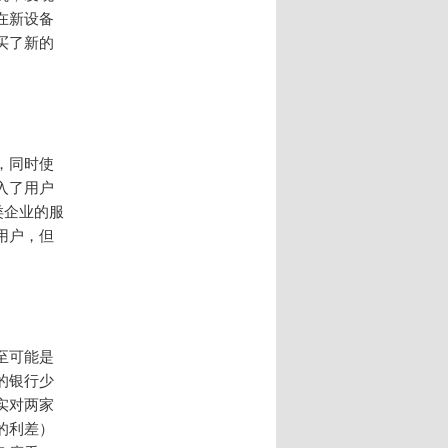
在新设备
买了新的
，同时使
入了用户
类企业的服
用户，但
至可能是
的银行少
实对两家
的利差）