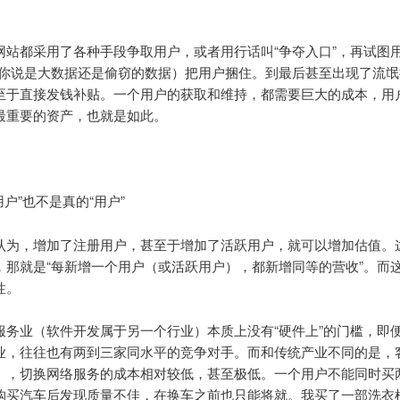
网站都采用了各种手段争取用户，或者用行话叫“争夺入口”，再试图用
论你说是大数据还是偷窃的数据）把用户捆住。到最后甚至出现了流氓
至于直接发钱补贴。一个用户的获取和维持，都需要巨大的成本，用
最重要的资产，也就是如此。
用户”也不是真的“用户”
认为，增加了注册用户，甚至于增加了活跃用户，就可以增加估值。
，那就是“每新增一个用户（或活跃用户），都新增同等的营收”。而
性。
服务业（软件开发属于另一个行业）本质上没有“硬件上”的门槛，即
业，往往也有两到三家同水平的竞争对手。而和传统产业不同的是，
），切换网络服务的成本相对较低，甚至极低。一个用户不能同时买
购买汽车后发现质量不佳，在换车之前也只能将就。我买了一部洗衣