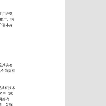
“用户数
推广、病
户群本身
这其实有
这个前提有
便具有技术
客户（或
两部汽
机，发现