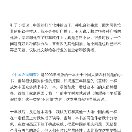
引子：据说，中国的打车软件抢占了广播电台的生意，因为司机忙
着使用软件拉活，就不会去听广播了。有人说，想过很多种广播的
死法，结果却死在了打车软件上，真是意料不及。很多时候，一个
问题有好几种解决办法，甚至因为其他因素，这个问题也许已经不
再是问题。仅以此文献给各行业的创业者和投资者。
《
中国农民调查
》是2003年出版的一本关于中国大陆农村问题的小
书，当然很快因为你懂的原因，和揭露三年饥荒的《墓碑》一样，
成为中国众多禁书中的一本。尽管如此，看过这本书的人仍然很
多。得益于家庭原因，我十年前中学时候就读过〈胡耀邦与平反冤
假错案〉这一类的“不河蟹”内容，这本书自然很早就读过。
十年以后，反思这本著作，我认为它和其他一大堆中国内容一样，
在一定程度上对我构成了误导。当然，本书的两位作者我十分敬
佩，在政治高压下敢于挑战权威，揭露中国的现实问题，无疑是一
个具有勇气的决定。但人都有时代的局限性，因此我在这里要指出