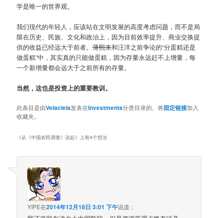
学是唯一的世界观。
我们现代的年轻人，应该站在文明发展的高度考虑问题，而不是局
限在历史、民族、文化和政治上，因为目前效率提升、商业交换提
供的收益已经远大于前者。
薄熙来
和汪洋之前争论的“分蛋糕还是
做蛋糕”中，其实真的只能做蛋糕，因为存量永远赶不上增量，每
一个新增量都会远大于之前所有的存量。
当然，这也是投资上的重要教训。
此条目是由
Velaciela
发表在
Investments
分类目录的。将
固定链接
加入
收藏夹。
《
从《中国农民调查》说起
》上有4个想法
YIPE
在
2014年12月18日 3:01 下午
说道：