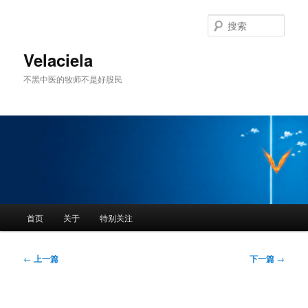
跳
至
搜
主
索
内
Velaciela
容
不黑中医的牧师不是好股民
区
域
主
首页
关于
特别关注
页
文
←
上一篇
下一篇
→
章
导
航