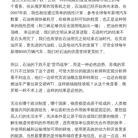
个看客。但从俄罗斯炸毁客机之前，石油就已经开始奔向末路。在
2007年前，我也相信通过简单的线性计算，参考全球每年新增汽车
数量，石油将很快被耗尽，价格将达到可怕的程度，也正是这种简
单的线性思维（和三峡足够供应全国用电如出一辙），把油价推到
顶峰。 幸运的是，我们的文明从来还算进取，石器时代的结束不
是石头用完了，我们也有望在石油用完之前结束石油时代。在页岩
油开采，更先进的汽油机，以及电动汽车的发展下，尽管全球每年
新增8000万辆汽车，我们对石油的供需变得更宽松了。
所以，石油的下跌不是“货币战争”，而是一种必然趋势。苏俄的罪
行只不过加快了这个进程，可惜大部分的能源分析师和宏观分析师
看不到这点，他们一边研究页岩油概念股和特斯拉，一边还在根据
燃油车产量估算交易WTI，这样赔钱能怪谁呢？从这个角度看，俄
罗斯一样不求上进，这样的结果是必然的。
无论在哪个政治制度，哪个国家，物质都是由原子组成的，人类都
遵循共同的基因祖先，单位面积光合作用效率都是固定的。要想提
高人们的生活水平，先决条件是让原子组合成我们想要的物质，了
解生物遗传密码的作用机理，进而增加单位面积光合作用的效率，
并使用机械和运输增加可用的耕地，使用更高效的动力和开发更多
的能源。当然最重要的是传输和储存更多地信息。从这一点说，科