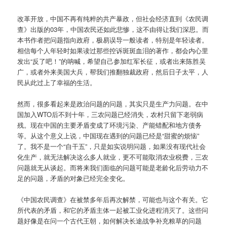
改革开放，中国不再有纯粹的共产暴政，但社会经济直到《农民调
查》出版的03年，中国农民还如此悲惨，这不由得让我们深思。而
本书作者把问题指向政府，极易误导一般读者，特别是年轻读者。
相信每个人年轻时如果读过那些控诉斑斑血泪的著作，都会内心里
发出“反了吧！”的呐喊，希望自己参加红军长征，或者出来陈胜吴
广，或者外来美国大兵，帮我们推翻独裁政府，然后日子太平，人
民从此过上了幸福的生活。
然而，很多看起来是政治问题的问题，其实只是生产力问题。在中
国加入WTO后不到十年，三农问题已经消失，农村只留下老弱病
残。现在中国的主要矛盾变成了环境污染、产能错配和地方债务
等。从这个意义上说，中国现在遇到的问题已经是“甜蜜的烦恼”
了。我不是一个“自干五”，只是如实说明问题，如果没有现代社会
化生产，就无法解决这么多人就业，更不可能取消农业税费，三农
问题就无从谈起。而将来我们面临的问题可能是老龄化后劳动力不
足的问题，矛盾的对象已经完全变化。
《中国农民调查》在被禁多年后再次解禁，可能也与这个有关。它
所代表的矛盾，和它的矛盾主体一起被工业化进程消灭了。这些问
题好像是在问一个古代王朝，如何解决长途战争补充粮草的问题