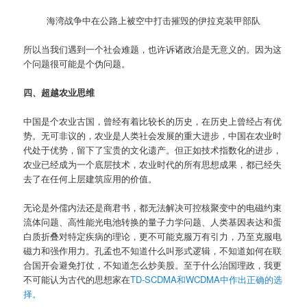
海湾战争中在公路上被空中打击摧毁的伊拉克装甲部队
所以当我们遇到一个社会难题，也许诉诸政治是无意义的。因为这
个问题很可能是个伪问题。
四、超越农业思维
中国是个农业古国，曾经有着比较长的历史，在历史上曾经占有优
势。无可非议的，农业是人类社会发展的重大进步，中国在农业时
代处于优势，留下了宝贵的文化遗产。但正如技术指数化的进步，
农业已经成为一个底层技术，农业时代的所有思想成果，都已经失
去了在任何上层建筑应用的价值。
无论是外儒内法还是商君书，都无法解决可控核聚变中的电磁约束
流体问题、高性能光电池转换的量子力学问题、人类基因表达和蛋
白质折叠对特定疾病的理论，更不可能克服万有引力，乃至克服电
磁力和强作用力。孔孟也不知道什么叫形式逻辑，不知道如何在联
合国开会避免打仗，不知道怎么炒美股。至于什么治国理政，我更
不可能认为古代的思想家在
TD-SCDMA和WCDMA中作出正确的选
择。