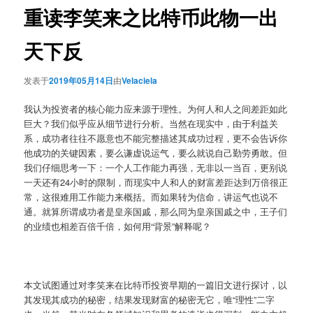
重读李笑来之比特币此物一出
天下反
发表于
2019年05月14日
由
Velaciela
我认为投资者的核心能力应来源于理性。为何人和人之间差距如此
巨大？我们似乎应从细节进行分析。当然在现实中，由于利益关
系，成功者往往不愿意也不能完整描述其成功过程，更不会告诉你
他成功的关键因素，要么谦虚说运气，要么就说自己勤劳勇敢。但
我们仔细思考一下：一个人工作能力再强，无非以一当百，更别说
一天还有24小时的限制，而现实中人和人的财富差距达到万倍很正
常，这很难用工作能力来概括。而如果转为信命，讲运气也说不
通。就算所谓成功者是皇亲国戚，那么同为皇亲国戚之中，王子们
的业绩也相差百倍千倍，如何用“背景”解释呢？
本文试图通过对李笑来在比特币投资早期的一篇旧文进行探讨，以
其发现其成功的秘密，结果发现财富的秘密无它，唯“理性”二字