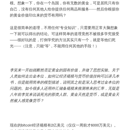
模。想象一下，你在一个岛国，你有无数的黄金，可是居民只有你
自己，没有任何其他人给你提供任何商品和服务⋯⋯然后你根据你
的黄金价值印出来的货币有用吗？
这是很简单的道理，不用任何“专业知识”，只需要用正常大脑想象
一下就可以得出的结论。可这样简单的道理竟然不被很多学究接受
——很好玩的是，打倒学究的方法其实只有一个，就是等他们死
光⋯⋯（注意，只能“等”，不能用任何其他的手段！）
李笑来一开始就断然否定黄金的固有价值，并做了思想实验。关于
人类如何走出金本位，如何让经济规模与货币价值挂钩可以讲几本
书，但是能用简单的模型描述，说明其之前是深入思考过金本位的
问题的。如今很多人还用外汇储备规模来推测将来的汇率，无疑是
八年前李笑来说该死光的那类人群。黄金天然是货币，或是黄金天
然被人感觉像货币？
现在的bitcoin经济规模有2亿美元（仅仅一周前才6000万美元）。