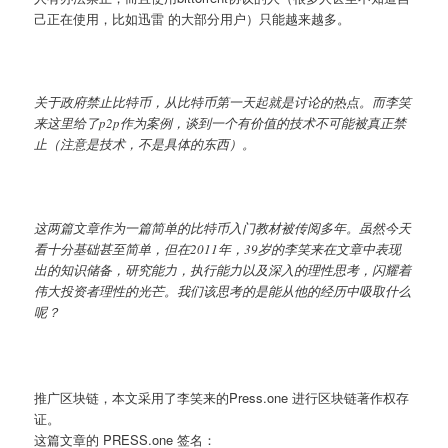
己正在使用，比如迅雷 的大部分用户）只能越来越多。
关于政府禁止比特币，从比特币第一天起就是讨论的热点。而李笑
来这里给了p2p作为案例，谈到一个有价值的技术不可能被真正禁
止（注意是技术，不是具体的东西）。
这两篇文章作为一篇简单的比特币入门教材被传阅多年。虽然今天
看十分基础甚至简单，但在2011年，39岁的李笑来在文章中表现
出的知识储备，研究能力，执行能力以及深入的理性思考，闪耀着
伟大投资者理性的光芒。我们该思考的是能从他的经历中吸取什么
呢？
推广区块链，本文采用了李笑来的Press.one 进行区块链著作权存
证。
这篇文章的 PRESS.one 签名：