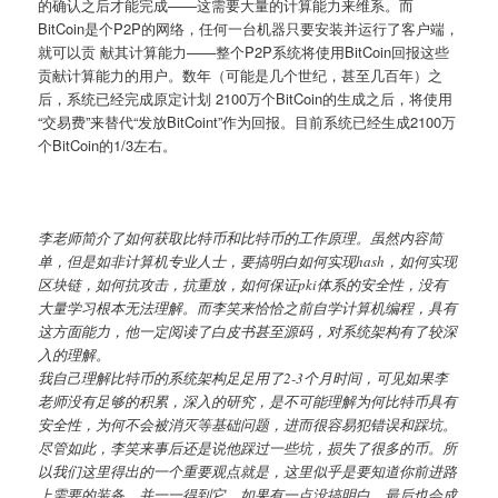
的确认之后才能完成——这需要大量的计算能力来维系。而
BitCoin是个P2P的网络，任何一台机器只要安装并运行了客户端，
就可以贡 献其计算能力——整个P2P系统将使用BitCoin回报这些
贡献计算能力的用户。数年（可能是几个世纪，甚至几百年）之
后，系统已经完成原定计划 2100万个BitCoin的生成之后，将使用
“交易费”来替代“发放BitCoint”作为回报。目前系统已经生成2100万
个BitCoin的1/3左右。
李老师简介了如何获取比特币和比特币的工作原理。虽然内容简
单，但是如非计算机专业人士，要搞明白如何实现hash，如何实现
区块链，如何抗攻击，抗重放，如何保证pki体系的安全性，没有
大量学习根本无法理解。而李笑来恰恰之前自学计算机编程，具有
这方面能力，他一定阅读了白皮书甚至源码，对系统架构有了较深
入的理解。
我自己理解比特币的系统架构足足用了2-3个月时间，可见如果李
老师没有足够的积累，深入的研究，是不可能理解为何比特币具有
安全性，为何不会被消灭等基础问题，进而很容易犯错误和踩坑。
尽管如此，李笑来事后还是说他踩过一些坑，损失了很多的币。所
以我们这里得出的一个重要观点就是，这里似乎是要知道你前进路
上需要的装备，并一一得到它。如果有一点没搞明白，最后也会成