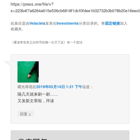
https://press.one/file/v?
s=223b4f7a6264a615e536cb6818f1dcf0fdee1b32732b3b078b20e16eec
此条目是由
Velaciela
发表在
Investments
分类目录的。将
固定链接
加入
收藏夹。
《
重读李笑来之比特币此物一出天下反
》有一个想法
曙光再现
在
2019年05月14日 1:31 下午
说道：
隔几天就来刷一刷……
又发新文章啦，拜读
↓
回复