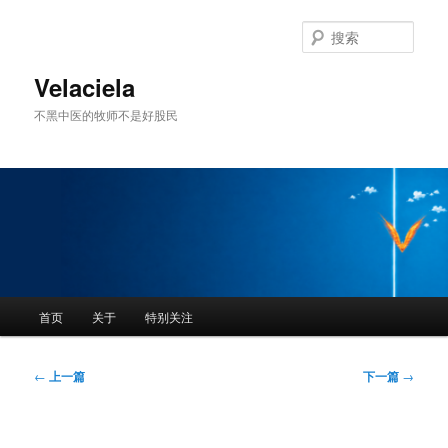
跳
至
搜
主
索
内
Velaciela
容
不黑中医的牧师不是好股民
区
域
主
首页
关于
特别关注
页
文
←
上一篇
下一篇
→
章
导
航