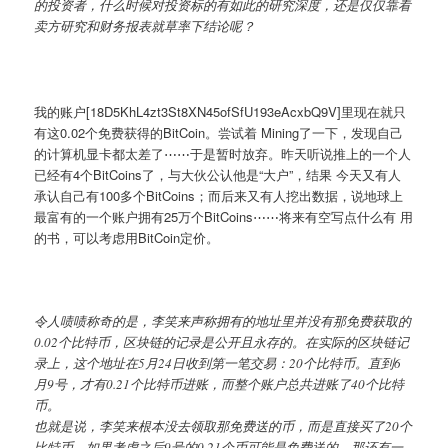
的投资者，什么时候对投资标的有如此的研究深度，还是仅仅靠看
卖方研究和财务报表就草率下结论呢？
我的账户[18D5KhL4zt3St8XN45ofSfU193eAcxbQ9V]里现在就只
有这0.02个免费获得的BitCoin。尝试着 Mining了一下，发现自己
的计算机显卡都太差了⋯⋯于是暂时放弃。昨天听说推上的一个人
已经有4个BitCoins了，与大伙公认他是“大户”，结果 今天又有人
承认自己有100多个BitCoins；而后来又有人挖出数据，说地球上
最富有的一个账户拥有25万个BitCoins⋯⋯将来有空写点什么有 用
的书，可以考虑用BitCoin定价。
令人啧啧称奇的是，李笑来声称拥有的地址里并没有那免费获取的
0.02个比特币，区块链的记录是公开且永存的。在实际的区块链记
录上，这个地址在5月24日收到第一笔交易：20个比特币。直到6
月9号，才有0.21个比特币进账，而整个账户总共进账了40个比特
币。
也就是说，李笑来根本没去领取那免费送的币，而是直接买了20个
比特币。如果考虑之后9号的0.21个币可能是免费送的，那还有一