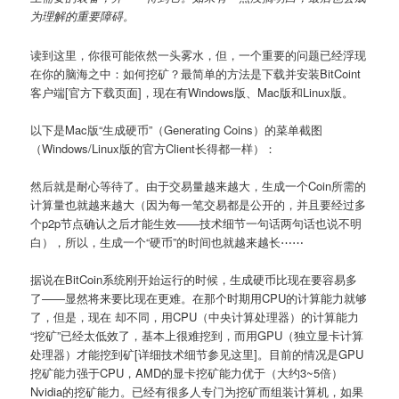
为理解的重要障碍。
读到这里，你很可能依然一头雾水，但，一个重要的问题已经浮现
在你的脑海之中：如何挖矿？最简单的方法是下载并安装BitCoint
客户端[官方下载页面]，现在有Windows版、Mac版和Linux版。
以下是Mac版“生成硬币”（Generating Coins）的菜单截图
（Windows/Linux版的官方Client长得都一样）：
然后就是耐心等待了。由于交易量越来越大，生成一个Coin所需的
计算量也就越来越大（因为每一笔交易都是公开的，并且要经过多
个p2p节点确认之后才能生效——技术细节一句话两句话也说不明
白），所以，生成一个“硬币”的时间也就越来越长⋯⋯
据说在BitCoin系统刚开始运行的时候，生成硬币比现在要容易多
了——显然将来要比现在更难。在那个时期用CPU的计算能力就够
了，但是，现在 却不同，用CPU（中央计算处理器）的计算能力
“挖矿”已经太低效了，基本上很难挖到，而用GPU（独立显卡计算
处理器）才能挖到矿[详细技术细节参见这里]。目前的情况是GPU
挖矿能力强于CPU，AMD的显卡挖矿能力优于（大约3~5倍）
Nvidia的挖矿能力。已经有很多人专门为挖矿而组装计算机，如果