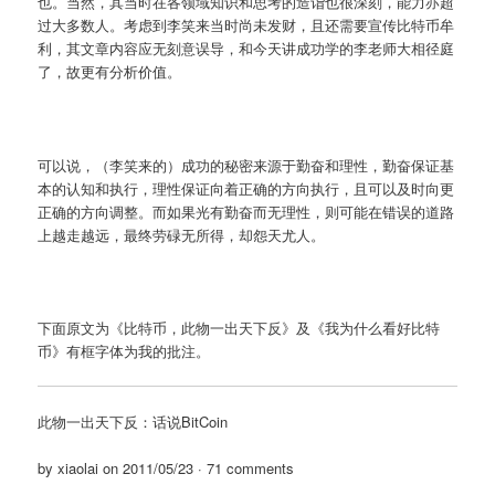
也。当然，其当时在各领域知识和思考的造诣也很深刻，能力亦超
过大多数人。考虑到李笑来当时尚未发财，且还需要宣传比特币牟
利，其文章内容应无刻意误导，和今天讲成功学的李老师大相径庭
了，故更有分析价值。
可以说，（李笑来的）成功的秘密来源于勤奋和理性，勤奋保证基
本的认知和执行，理性保证向着正确的方向执行，且可以及时向更
正确的方向调整。而如果光有勤奋而无理性，则可能在错误的道路
上越走越远，最终劳碌无所得，却怨天尤人。
下面原文为《比特币，此物一出天下反》及《我为什么看好比特
币》有框字体为我的批注。
此物一出天下反：话说BitCoin
by xiaolai on 2011/05/23 · 71 comments