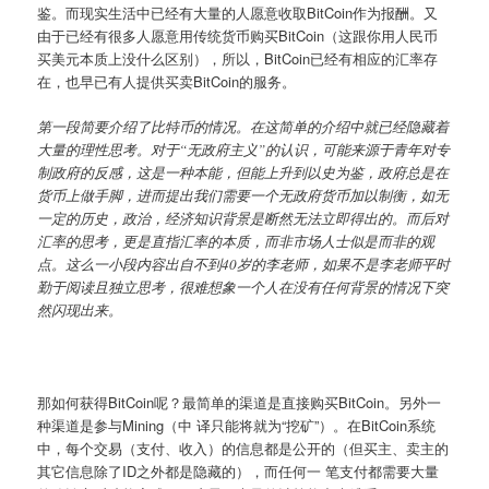
鉴。而现实生活中已经有大量的人愿意收取BitCoin作为报酬。又
由于已经有很多人愿意用传统货币购买BitCoin（这跟你用人民币
买美元本质上没什么区别），所以，BitCoin已经有相应的汇率存
在，也早已有人提供买卖BitCoin的服务。
第一段简要介绍了比特币的情况。在这简单的介绍中就已经隐藏着
大量的理性思考。对于“无政府主义”的认识，可能来源于青年对专
制政府的反感，这是一种本能，但能上升到以史为鉴，政府总是在
货币上做手脚，进而提出我们需要一个无政府货币加以制衡，如无
一定的历史，政治，经济知识背景是断然无法立即得出的。而后对
汇率的思考，更是直指汇率的本质，而非市场人士似是而非的观
点。这么一小段内容出自不到40岁的李老师，如果不是李老师平时
勤于阅读且独立思考，很难想象一个人在没有任何背景的情况下突
然闪现出来。
那如何获得BitCoin呢？最简单的渠道是直接购买BitCoin。另外一
种渠道是参与Mining（中 译只能将就为“挖矿”）。在BitCoin系统
中，每个交易（支付、收入）的信息都是公开的（但买主、卖主的
其它信息除了ID之外都是隐藏的），而任何一 笔支付都需要大量