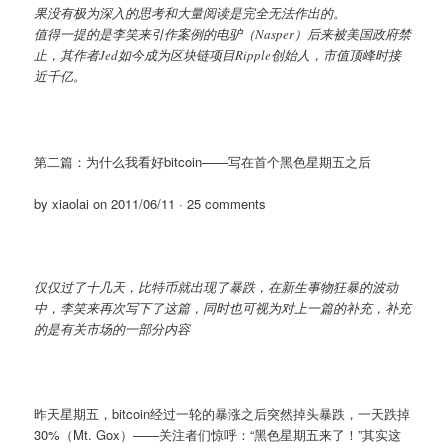
果没有极为深入的思考和大量阅读是完全无法作出的。
值得一提的是李笑来引作案例的电驴（Nasper）后来被美国政府禁
止，其作者Jed如今成为区块链项目Ripple创始人，市值顶峰时接
近千亿。
第二篇：为什么我看好bitcoin——写在首个黑色星期五之后
by xiaolai on 2011/06/11 · 25 comments
仅仅过了十几天，比特币就出现了暴跌，在新生事物狂暴的波动
中，李笑来再次写下了这篇，同时也可视为对上一篇的补充，补充
的是有关市场的一部分内容
昨天星期五，bitcoin经过一轮的暴涨之后突然掉头暴跌，一天跌掉
30%（Mt. Gox）——关注者们惊呼：“黑色星期五来了！”其实这