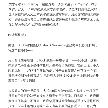
本文写作于2011年5月，根据资料，李笑来生于1972年7月，时年
39岁。作为一个39岁的原新东方英语老师，李笑来的思想之深刻，
让大多数同龄人乃至年长者都难以望其项背。我们在仰望他人财富
时，是否应该思考自己没有做好足够的积累？在这个积累之上，服
役足够的理性才可能找到正确的道路。
in 计算机相关
据说，BitCoin的创始人Satoshi Nakamoto是坐时间机器回来专门
写这个程序的⋯⋯
用大白话简单地讲，BitCoin就是一种电子货币——只不过，这种
崭新的电子货币不受任何政府、任何银行的控制。它的出现，令人
想象无限——起码可以预见的是，将来会在传统之外存在一个“谁
都无法控制的金融市场”。已经有人惊呼“BitCoin是史上最危险的开
源项目” （英文原版）。
大多数人的第一反应是，“BitCoin真的有价值吗？”其实，一种货币
是否有价值只取决于有没有人愿意使用它买卖。而实际上，政府用
黄金担保其实并不可靠：政府总是可以偷偷加印货币（政府是可以
担保，但谁来监督政府呢？谁又有能力真的监督呢？），有史为