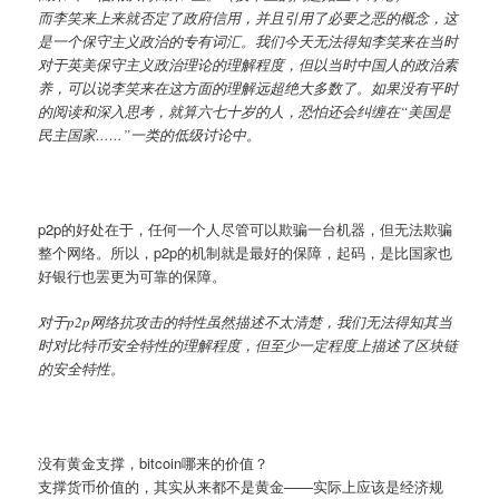
而李笑来上来就否定了政府信用，并且引用了必要之恶的概念，这
是一个保守主义政治的专有词汇。我们今天无法得知李笑来在当时
对于英美保守主义政治理论的理解程度，但以当时中国人的政治素
养，可以说李笑来在这方面的理解远超绝大多数了。如果没有平时
的阅读和深入思考，就算六七十岁的人，恐怕还会纠缠在“美国是
民主国家……”一类的低级讨论中。
p2p的好处在于，任何一个人尽管可以欺骗一台机器，但无法欺骗
整个网络。所以，p2p的机制就是最好的保障，起码，是比国家也
好银行也罢更为可靠的保障。
对于p2p网络抗攻击的特性虽然描述不太清楚，我们无法得知其当
时对比特币安全特性的理解程度，但至少一定程度上描述了区块链
的安全特性。
没有黄金支撑，bitcoin哪来的价值？
支撑货币价值的，其实从来都不是黄金——实际上应该是经济规