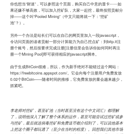
你也想当“财迷”，可以参照这个页面，购买自己中意的显卡⋯⋯如
果还嫌不够高效，可以加入挖矿队，大家一起挖，最终按照贡献分
掉——这个叫“Pooled Mining”（中文只能将就一下：“挖矿
池”？）。
另外一个办法是站长们可以在自己的网页里加入一段javascript，
令访问页面的读者贡献一部分计算能力为自己挖点矿：到bitp.it注
册个账号，然后按要求完成注册[注册信里会告诉你如何同时再注
册一个Mining Pool]即可获得相应的javascript脚本。
由于生成BitCoin很难，所以，作为新手绝对不能错过这个网站：
https://freebitcoins.appspot.com/。它会向每个注册用户免费发放
0.02个BitCoin——随者时间的推移，它免费发放的量会越来越少，
抓紧吧。
李老师对挖矿，甚至矿池（当时甚至没有这个中文词汇）都理解
了，说明他深入了解了整个体系的运作，甚至可能尝试过挖矿或参
与挖矿，最后就连病毒挖矿和免费送币都介绍到了，可以说他基本
上把这个圈子都玩透了（至少在当时的程度）。回想我们其他市场