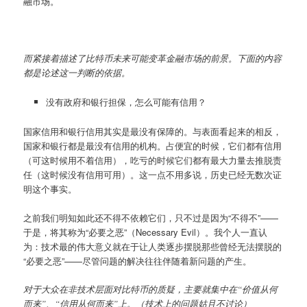
融市场。
而紧接着描述了比特币未来可能变革金融市场的前景。下面的内容
都是论述这一判断的依据。
没有政府和银行担保，怎么可能有信用？
国家信用和银行信用其实是最没有保障的。与表面看起来的相反，
国家和银行都是最没有信用的机构。占便宜的时候，它们都有信用
（可这时候用不着信用），吃亏的时候它们都有最大力量去推脱责
任（这时候没有信用可用）。这一点不用多说，历史已经无数次证
明这个事实。
之前我们明知如此还不得不依赖它们，只不过是因为“不得不”——
于是，将其称为“必要之恶”（Necessary Evil）。我个人一直认
为：技术最的伟大意义就在于让人类逐步摆脱那些曾经无法摆脱的
“必要之恶”——尽管问题的解决往往伴随着新问题的产生。
对于大众在非技术层面对比特币的质疑，主要就集中在“价值从何
而来”、“信用从何而来”上。（技术上的问题姑且不讨论）