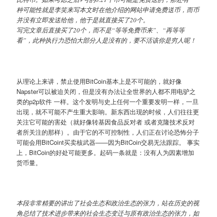
种可能性就是李笑来写本文时在他介绍的网站申请免费送币，而币
并没有立即发送给他，他于是就直接买了20个。
写完文章后直接买了20个，而不是“等等免费币来”、“再等等
看”，此种执行力恐怕大部分人是没有的，要不活该你是穷人呢！
从理论上来讲，禁止使用BitCoin基本上是不可能的，就好像
Napster可以被迫关闭，但是没有办法让全世界的人都不用电驴之
类的p2p软件 一样。这个发明与史上任何一个重要发明一样，一旦
出现，就不可能不产生重大影响。新东西出现的时候，人们往往更
关注它可能的害处（就好像转基因食品反对者 或者克隆技术反对
者所关注的那样）。由于它的不可控制性，人们正在讨论恐怖分子
可能会用BitCoint买卖核武器——因为BitCoin交易无法跟踪。 事实
上，BitCoin的好处可能更多。起码一条就是：没有人为因素增加
货币量。
本段非常精要的讲出了社会生态和政治生态的张力，站在历史的视
角总结了技术进步带来的社会生态变迁与原有政治生态的张力，如