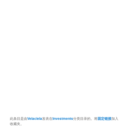
此条目是由
Velaciela
发表在
Investments
分类目录的。将
固定链接
加入
收藏夹。