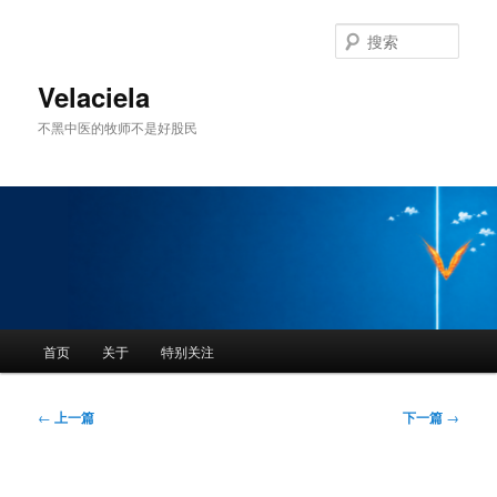
跳
至
搜
主
索
内
Velaciela
容
不黑中医的牧师不是好股民
区
域
主
首页
关于
特别关注
页
文
←
上一篇
下一篇
→
章
导
航