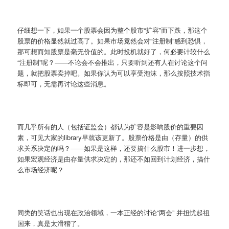
仔细想一下，如果一个股票会因为整个股市“扩容”而下跌，那这个
股票的价格显然就过高了。如果市场竟然会对“注册制”感到恐惧，
那可想而知股票是毫无价值的。此时投机就好了，何必要计较什么
“注册制”呢？——不论会不会推出，只要听到还有人在讨论这个问
题，就把股票卖掉吧。如果你认为可以享受泡沫，那么按照技术指
标即可，无需再讨论这些消息。
而几乎所有的人（包括证监会）都认为扩容是影响股价的重要因
素，可见大家的library早就该更新了。股票价格是由（存量）的供
求关系决定的吗？——如果是这样，还要搞什么股市！进一步想，
如果宏观经济是由存量供求决定的，那还不如回到计划经济，搞什
么市场经济呢？
同类的笑话也出现在政治领域，一本正经的讨论“两会” 并担忧起祖
国来，真是太滑稽了。