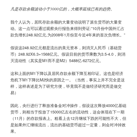
凡是存款余额波动小于3000亿的，大概率延续已有的趋势。
我个人认为，居民存款余额的大量变动说明了派生货币的大量变
动。这一点可以通过观察央行报告来得到旁证:”10月份中国外汇占
款负增长248.92亿元,为2008年1月份至今近4年来的首次负增长。”
假设这248.92亿元都是流出的美元资本，则消灭人民币（基础货
币）248.92X6.3=1568亿元。假设目前的货币乘数为3.5-4.0，则消
灭流动性（其实是M1而不是M2）5488亿-6272亿元。
这和上面的M1下降以及居民存款余额下降互相印证。这也是经济
危机下M1下降比M2快的原因之一。（当然，事实上并不完全是这
样，这样表述是为了研究方便，毕竟我不是做经济研究而是做交
易）
因此，央行进行了释放准备金对冲操作，假设这次释放4000亿基础
货币，则相当于投放了15000亿左右的流动性，这会体现在下一期
（11月）的存款报表上。粗看上去12月继续下跌的可能性不大，但
是如果外汇继续流出，流出的基础货币超过一定量，则会对冲掉效
果。