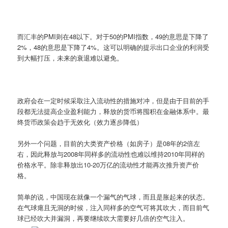
而汇丰的PMI则在48以下。对于50的PMI指数，49的意思是下降了
2%，48的意思是下降了4%。这可以明确的提示出口企业的利润受
到大幅打压，未来的衰退难以避免。
政府会在一定时候采取注入流动性的措施对冲，但是由于目前的手
段都无法提高企业盈利能力，释放的货币将囤积在金融体系中。最
终货币政策会趋于无效化（效力逐步降低）
另外一个问题，目前的大类资产价格（如房子）是08年的2倍左
右，因此释放与2008年同样多的流动性也难以维持2010年同样的
价格水平。除非释放出10-20万亿的流动性才能再次推升资产价
格。
简单的说，中国现在就像一个漏气的气球，而且是胀起来的状态。
在气球瘪且无洞的时候，注入同样多的空气可将其吹大，而目前气
球已经吹大并漏洞，再要继续吹大需要好几倍的空气注入。