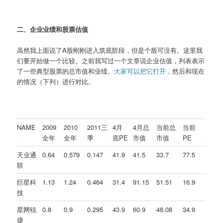
二、企业业绩和股票估值
虽然我上面说了A股刚刚进入筑底阶段，但是个股可没有。这里我
们要开始做一个比较。之前我写过一个文章说企业估值，列表表示
了一些典型股票的总市值和业绩。
大家可以把它打开
，然后和现在
的情况（下列）进行对比。
NAME
2009
2010
2011三
4月
4月总
当前总
当前
全年
全年
季
底PE
市值
市值
PE
天业通
0.64
0.579
0.147
41.9
41.5
33.7
77.5
联
巨星科
1.13
1.24
0.464
31.4
91.15
51.51
16.9
技
星网锐
0.8
0.9
0.295
43.9
60.9
48.08
34.9
捷