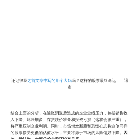
还记得我
之前文章中写的那个大妈
吗？这样的股票最终命运——退
市
结合上面的分析，在通胀消退后造成的企业业绩压力，包括销售收
入下降、坏账增多、存货跌价准备和投资亏损（这将会很严重），
将严重压制企业利润。同时，市场增发新股和恐慌心态将迫使同样
的股票接受更低的估值水平，主要将源于市场的风险偏好下降。
因
此，我认为，大部分的个股还没有见底。