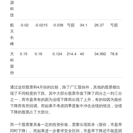
源
科
技
航
-0.02
-0.0215
-0.038
亏损
34.1
26.37
亏损
天
长
峰
天
0.15
0.16
0.124
214.4
40
34.992
78.8
科
股
份
通过这些股票和4月份的比较，除了广汇股份外，其他的股票都出
现了不同程度的下跌。其中大部分股票市值下降了四分之一到三分
之一，而市盈率有的因为业绩下降而出现了上升，有的却因为股价
下降而有所回调。而如果不考虑四季度集中冲击业绩的情况，业绩
下降的股票占了大部分。
而一个股票要具备一定的投资价值，需要出现双杀（股价，市盈率
同时下降）。而如果进一步要求安全区间，市盈率下降还不能是因