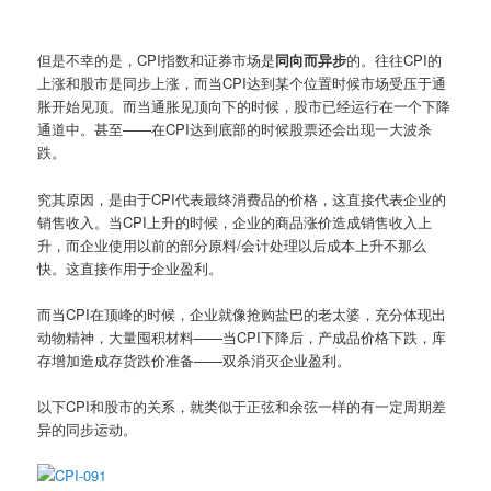
但是不幸的是，CPI指数和证券市场是
同向而异步
的。往往CPI的
上涨和股市是同步上涨，而当CPI达到某个位置时候市场受压于通
胀开始见顶。而当通胀见顶向下的时候，股市已经运行在一个下降
通道中。甚至——在CPI达到底部的时候股票还会出现一大波杀
跌。
究其原因，是由于CPI代表最终消费品的价格，这直接代表企业的
销售收入。当CPI上升的时候，企业的商品涨价造成销售收入上
升，而企业使用以前的部分原料/会计处理以后成本上升不那么
快。这直接作用于企业盈利。
而当CPI在顶峰的时候，企业就像抢购盐巴的老太婆，充分体现出
动物精神，大量囤积材料——当CPI下降后，产成品价格下跌，库
存增加造成存货跌价准备——双杀消灭企业盈利。
以下CPI和股市的关系，就类似于正弦和余弦一样的有一定周期差
异的同步运动。