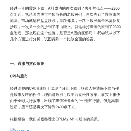
经过一年的震荡下跌，A股成功的再次跌到了去年的低点——2300
点附近。熟悉国内股市牛短熊长的老股民们，再次尝到了慢熊市的
滋味。市场就这样盘盘跌跌，跌跌弹弹，一路上股民基金私募反复
抄底，一次又一次的抄到了半山腰上。就这样打着滚的滚到了2300
点附近。那么现在这个位置，是否是A股的底部呢？ 我尝试从以下
几个方面进行分析，试图得到一个比较全面的答案。
一、通胀与货币政策
CPI与股市
经过调整的CPI增速终于出现了环比下降，很多人把通胀下降当作
是股市反转的拐点，理由是政府可以出台宽松性政策。事实上很快
由于全球央行救市，出现了降低准备金的“一日情”行情。但是高潮
过后，股市还是再次下降到2400点下方。
根据经验，我们试图整理出CPI,M2,M1与股市的关系。