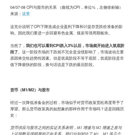
04/07-08 CPI与股市的关系 （曲线为CPI，单位%，左侧坐标轴）
来源：
这里
这充分说明了CPI下降造成企业盈利下降和计提存货跌价准备的影
响。因此我们要进一步回避有色金属、煤炭等强周期板块。
当然了，
我们也可以看到CPI跌入3%以后，市场就开始进入筑底阶
段了
。这一阶段市场的下跌就不完全是业绩影响了，市场波动主要
原因将交给趋势性因素。但是筑底阶段不等于底部，筑底阶段是市
值下降最快的阶段，换句话说是下跌的最后阶段。
货币（M1/M2）与股市
经过一次降低准备金的过程，市场似乎对货币政策宽松再度寄予了
厚望。那么货币政策真的如想象的那样作用于市场吗？还是回顾历
史：
货币供应与股市之间的实证关系表明，M1 增速与 M2 增速之差与
上证指数呈现明显的正向关系。我们分别对比了 M1、M2 等几个