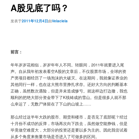
A股见底了吗？
发表于
2011年12月4日
由
Velaciela
前言：
年年岁岁花相似，岁岁年年人不同。转眼间，2011年就要进入尾
声。自从我年初发表看空A股的文章后，不仅股票市场，全球的资
产类项目都经历了一场泡沫的大破灭。在这期间，我就像证券业的
其他同行一样，也在这大熊市里挣扎求存。还好大方向的判断基本
正确，虽然数次遇险，但是并未造成惨亏。就这样边打边撤，我也
顺利的把绝大部分资金带下了K线铸成的雪山。但是很多人就不那
么幸运了，无数尸体留在了下山的山坡上……
那么经过这半年大跌的股市、期货和楼市，是否见了底部呢？经过
十月份不成功的反弹，市场再次向下跌去，虽然做空能挣钱，但是
毕竟做空难度大，大部分的投资还是要以多为主的。因此我尝试着
从多个角度来衡量市场是否进入了可做多的区间。