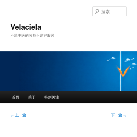
跳
至
搜
主
索
内
Velaciela
容
不黑中医的牧师不是好股民
区
域
主
首页
关于
特别关注
页
文
←
上一篇
下一篇
→
章
导
航