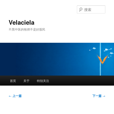
跳
至
搜
主
索
内
Velaciela
容
不黑中医的牧师不是好股民
区
域
主
首页
关于
特别关注
页
文
←
上一篇
下一篇
→
章
导
航