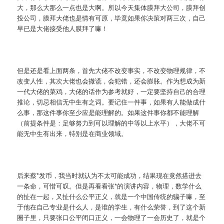
大，那么大那么一点也是大啊。所以今天集体膜拜大公司，膜拜创
投公司，膜拜大佬也是情有可原，毕竟如果你决策对两三次，自己
早已是大佬接受他人膜拜了嘛！
但是还是看上面两条，首先大佬不改变事实，不改变物理规律，不
改变人性，其次大佬也会撒谎，会犯错，还会膨胀。作为想成为新
一代大佬的菜鸡，大佬的话作为参考就好，一定要坚持自己的合理
推论，切忌相信无中生有之词。要记住一件事，如果有人能做成什
么事，那这件事你至少应是能理解的。如果这件事你都不能理解
（前提条件是：足够努力到可以理解的中等以上水平），大佬不可
能无中生有出来，特别是在商业领域。
后来蔡*发币，我当时就认为不太可能成功，结果现在竟然搭进去
一条命，可惜可叹。但是再看看张*的演讲内容，物理，数学什么
的扯在一起，又扯什么公平正义，就是一个中国传统的骗子嘛，至
于他在自己专业是什么人，是谁的学生，有什么荣誉，到了这个新
圈子里，只要张口公平闭口正义，一会物理了一会历史了，就是个