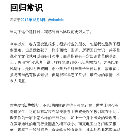
回归常识
发表于
2018年12月8日
由
Velaciela
当写下这个题目时，我感到自己比以前更强大了。
今年以来，各方面变数很多，很多行业的朋友，包括我也遇到了很
多困难。但是我收获了一样东西哦：常识。所谓回归常识，并不是
说小学文化就可以做好什么事，而是指在有一定知识背景的基础
上，再用“常识”思考问题，往往能得到较为合理的结论。之所以要
说这个，是因为投资圈，创业圈乃至科技圈子里神话多、故事多，
参与者虽然有很多知识，但是很容易忘了常识，最终做的事情并不
令人满意。
首先要“
合理推论
”，不合理的推论往往不可能存在，世界上很少有
奇迹发生。之前我有写过在聚美股票上投资失误的教训就在于此，
聚美作为一家不怎么样的三线公司，加上一个并不出众的管理者，
在赢家通吃的电商行业翻盘的概率极小。而充电宝业务门槛又很
低，观察了一段时间后，奇迹终究没有发生。其实往往并不应该期