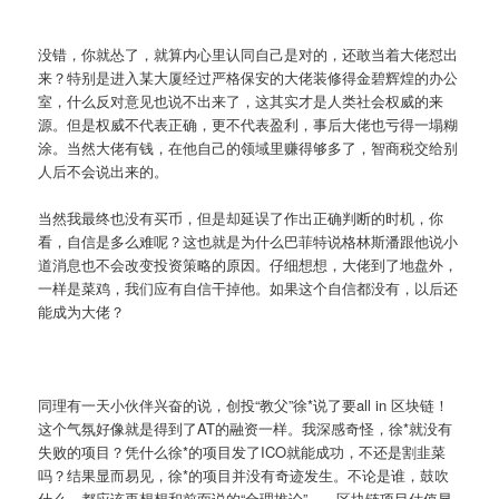
没错，你就怂了，就算内心里认同自己是对的，还敢当着大佬怼出
来？特别是进入某大厦经过严格保安的大佬装修得金碧辉煌的办公
室，什么反对意见也说不出来了，这其实才是人类社会权威的来
源。但是权威不代表正确，更不代表盈利，事后大佬也亏得一塌糊
涂。当然大佬有钱，在他自己的领域里赚得够多了，智商税交给别
人后不会说出来的。
当然我最终也没有买币，但是却延误了作出正确判断的时机，你
看，自信是多么难呢？这也就是为什么巴菲特说格林斯潘跟他说小
道消息也不会改变投资策略的原因。仔细想想，大佬到了地盘外，
一样是菜鸡，我们应有自信干掉他。如果这个自信都没有，以后还
能成为大佬？
同理有一天小伙伴兴奋的说，创投“教父”徐*说了要all in 区块链！
这个气氛好像就是得到了AT的融资一样。我深感奇怪，徐*就没有
失败的项目？凭什么徐*的项目发了ICO就能成功，不还是割韭菜
吗？结果显而易见，徐*的项目并没有奇迹发生。不论是谁，鼓吹
什么，都应该再想想和前面说的“合理推论”——区块链项目估值显