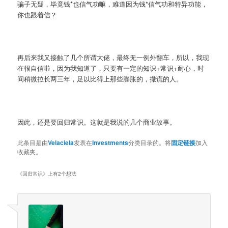
骗子无疑，毕竟钱*也信气功嘛，难道因为钱*信气功和特异功能，
你也跟着信？
再后来我又接触了几个所谓大佬，最终无一例外翻车，所以，我现
在很自信啦，因为我知道了，只要有一定的知识+常识+耐心，时
间稍微拉长两三年，足以比得上那些膨胀的，撒谎的人。
因此，还是要回归常识。这就是我说的几个商业故事。
此条目是由
Velaciela
发表在
Investments
分类目录的。将
固定链接
加入
收藏夹。
《
回归常识
》上有2个想法