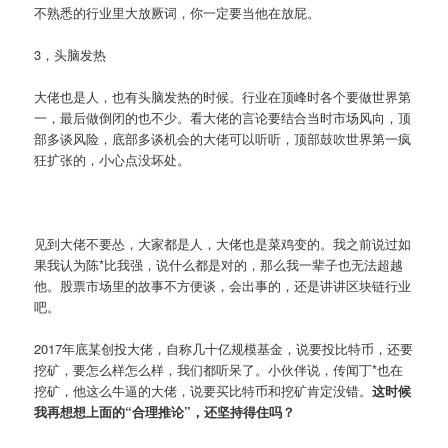
不熟悉的行业里大放厥词，你一定要当他在放屁。
3，头脑发热
大佬也是人，也有头脑发热的时候。行业在顶峰时各个要做世界第
一，最后做倒闭的也不少。看大佬的言论要结合当时市场风向，顶
部多谈风险，底部多谈机会的大佬可以听听，顶部鼓吹世界第一疯
狂扩张的，小心点没坏处。
见到大佬不要怂，大家都是人，大佬也是菜鸡变的。我之前说过如
果我认为陈*比我强，说什么都是对的，那么我一辈子也无法超越
他。股票市场里的故事不方便谈，会出事的，还是讲讲区块链行业
吧。
2017年底某创投大佬，自称几十亿规模基金，说要投比特币，还要
挖矿，要怎么样怎么样，我们都听呆了。小伙伴说，传闻丁*也在
挖矿，他这么牛逼的大佬，说要买比特币和挖矿肯定没错。
这时候
我再想想上面的“合理推论”，还坚持得住吗？