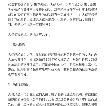
然后要警惕的是“
大佬
”的观点。大佬大佬，之所以成为大佬，是因
为他曾经在某件事上取得过成功。对于尚未在任何一件事上取得过
成功的我们而言（我这里的成功应有一定标准？——）大佬显然是
应学习的对象。应该说大佬的观点往往对新人很有帮助，应该学
习。但是大佬说的一定都对吗？
大佬们容易坑人的地方有几个：
1，故意撒谎
大佬已经成为大佬，显然保住已经取得的利益是第一位的，为此杀
人放火都可以，撒谎又如何？对年轻人灌鸡汤，对领导许愿，对媒
体放屁那是家常便饭了。特别是中国的大佬，狗嘴里很难吐出什么
东西。因此听言论先看有没有利益相关，有利益相关的话要考虑是
否存在博弈性。
2，隔行如隔山
大佬只是大佬所在行业的大佬，出了他的行业也是菜鸡。那些赔的
最惨的项目都是大公司搞的，几百亿扔进去的还少吗？本行业尚且
九死一生，进入新行业没有如履薄冰的心态很难做好。如果大佬在