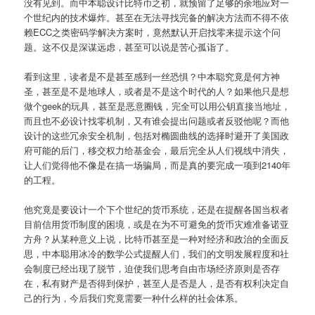
没有见到。而中本聪设计比特币之初，就预留了足够的余地应对一
个世纪内的技术爆炸。甚至在无法寻找完备的解决方法而不得不依
赖ECC之类密码学解决方案时，竟然默认开启找零来提示这个问
题。这不仅是深谋远虑，甚至可以说是苦心孤诣了。
看到这里，读者是不是甚至感到一丝恐惧？中本聪究竟是何方神
圣，甚至是不是地球人，或者是不是这个时代的人？如果他只是想
做个geek的玩具，甚至是恶意圈钱，完全可以用公钥直接当地址，
而且也不必设计找零机制，又有谁会提出问题或者反驳他呢？而他
设计的这些冗余安全机制，包括对椭圆曲线的选择时避开了美国政
府可能的后门，移交权力给基金会，最后完全从人们视线中消失，
让人们觉得他不像是在搞一场骗局，而是真的要完成一项到2140年
的工程。
他究竟是要设计一个下个世纪的货币系统，还是在提醒各国当权者
目前信用货币制度的困境，或是在为不可避免的货币灾难准备诺亚
方舟？从某种意义上说，比特币甚至是一种对经济和政治的全面反
思，中本聪用冰冷的数学公式提醒人们，我们的文明发展程度和社
会制度已经出现了脱节，迫使我们思考自由市场经济原则是否存
在，私有财产是否得到保护，甚至人是否是人，是否有权利决定自
己的行为，今后我们究竟需要一种什么样的社会体系。