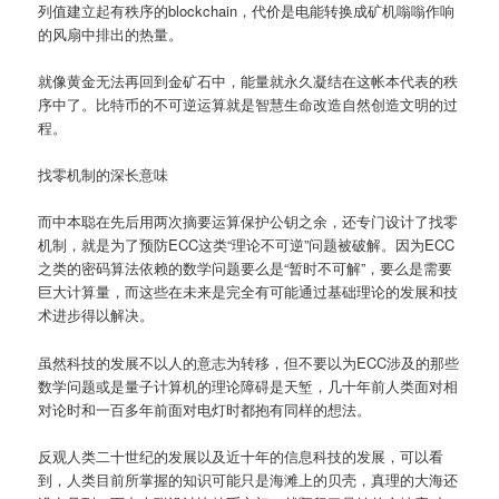
列值建立起有秩序的blockchain，代价是电能转换成矿机嗡嗡作响
的风扇中排出的热量。
就像黄金无法再回到金矿石中，能量就永久凝结在这帐本代表的秩
序中了。比特币的不可逆运算就是智慧生命改造自然创造文明的过
程。
找零机制的深长意味
而中本聪在先后用两次摘要运算保护公钥之余，还专门设计了找零
机制，就是为了预防ECC这类“理论不可逆”问题被破解。因为ECC
之类的密码算法依赖的数学问题要么是“暂时不可解”，要么是需要
巨大计算量，而这些在未来是完全有可能通过基础理论的发展和技
术进步得以解决。
虽然科技的发展不以人的意志为转移，但不要以为ECC涉及的那些
数学问题或是量子计算机的理论障碍是天堑，几十年前人类面对相
对论时和一百多年前面对电灯时都抱有同样的想法。
反观人类二十世纪的发展以及近十年的信息科技的发展，可以看
到，人类目前所掌握的知识可能只是海滩上的贝壳，真理的大海还