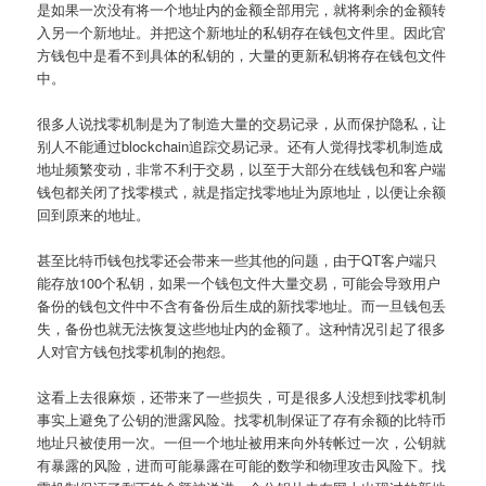
是如果一次没有将一个地址内的金额全部用完，就将剩余的金额转
入另一个新地址。并把这个新地址的私钥存在钱包文件里。因此官
方钱包中是看不到具体的私钥的，大量的更新私钥将存在钱包文件
中。
很多人说找零机制是为了制造大量的交易记录，从而保护隐私，让
别人不能通过blockchain追踪交易记录。还有人觉得找零机制造成
地址频繁变动，非常不利于交易，以至于大部分在线钱包和客户端
钱包都关闭了找零模式，就是指定找零地址为原地址，以便让余额
回到原来的地址。
甚至比特币钱包找零还会带来一些其他的问题，由于QT客户端只
能存放100个私钥，如果一个钱包文件大量交易，可能会导致用户
备份的钱包文件中不含有备份后生成的新找零地址。而一旦钱包丢
失，备份也就无法恢复这些地址内的金额了。这种情况引起了很多
人对官方钱包找零机制的抱怨。
这看上去很麻烦，还带来了一些损失，可是很多人没想到找零机制
事实上避免了公钥的泄露风险。找零机制保证了存有余额的比特币
地址只被使用一次。一但一个地址被用来向外转帐过一次，公钥就
有暴露的风险，进而可能暴露在可能的数学和物理攻击风险下。找