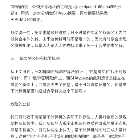
*准确的说，公钥推导地址的过程是 地址=ripemd160(sha256(公
钥))，即第一次对公钥做SHA256摘要，再对摘要结果做
RIPEMD160摘要。
顺便说一句，挖矿也是散列碰撞，只不过是在给定的取值区间内寻
找符合条件的解。由于这种解可能不是唯一的，因此有时候会出现
区块被拒绝，就是因为别人比你先找出来了另一个合乎要求的解。
三、 危险的公钥和找零机制
从上文可知，ECC椭圆曲线加密算法的“不可逆”是建立在“找不到数
学解”，而非“数学证明无解”上。而SHA256类的散列运算是建立在
摘要的基础上，而摘要丢失了信息，是不可能直接反推的。但是量
子计算机是否能通过穷举解决这个问题呢？
危险的公钥
我们目前还不清楚量子计算机的实际工作原理，人类对物质的微观
结构所知甚少。我们所知的宏观宇宙规律和物质在微观的量子态规
律是不相容的。目前从理论上认为，量子计算机能同时完成大量计
算，这种“同时”不是电子计算机的线性伪同时，而是基于微观粒子