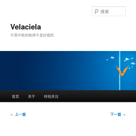
跳
至
搜
主
索
内
Velaciela
容
不黑中医的牧师不是好股民
区
域
主
首页
关于
特别关注
页
文
←
上一篇
下一篇
→
章
导
航