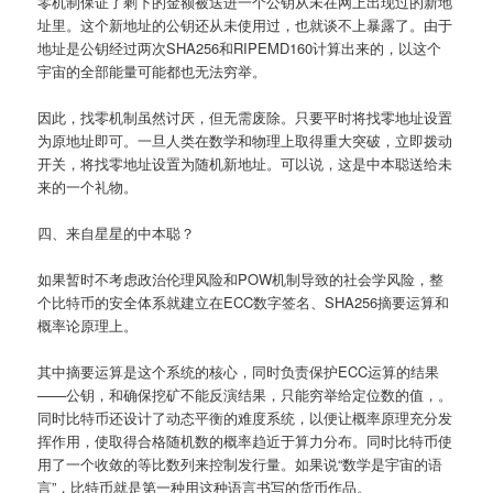
零机制保证了剩下的金额被送进一个公钥从未在网上出现过的新地
址里。这个新地址的公钥还从未使用过，也就谈不上暴露了。由于
地址是公钥经过两次SHA256和RIPEMD160计算出来的，以这个
宇宙的全部能量可能都也无法穷举。
因此，找零机制虽然讨厌，但无需废除。只要平时将找零地址设置
为原地址即可。一旦人类在数学和物理上取得重大突破，立即拨动
开关，将找零地址设置为随机新地址。可以说，这是中本聪送给未
来的一个礼物。
四、来自星星的中本聪？
如果暂时不考虑政治伦理风险和POW机制导致的社会学风险，整
个比特币的安全体系就建立在ECC数字签名、SHA256摘要运算和
概率论原理上。
其中摘要运算是这个系统的核心，同时负责保护ECC运算的结果
——公钥，和确保挖矿不能反演结果，只能穷举给定位数的值，。
同时比特币还设计了动态平衡的难度系统，以便让概率原理充分发
挥作用，使取得合格随机数的概率趋近于算力分布。同时比特币使
用了一个收敛的等比数列来控制发行量。如果说“数学是宇宙的语
言”，比特币就是第一种用这种语言书写的货币作品。