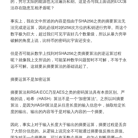
的，穷尽太阳的能源也无法遍历私钥。这是否与我上面说的ECC算
法存在隐患互相矛盾呢？
事实上，我在文中所述的内容是指由于SHA256之类的摘要算法无
法完成逆运算，因此必须对2的256次方位的私钥进行穷举。而这个
数字极为巨大，超过我们可见宇宙好几个数量级，所以从暴力穷举
破解的角度上说，比特币的密码比宇宙还安全。
但是否可能从数学上找到对SHA256之类摘要算法的逆运算过程
呢？就像我上文所说的，可能某种数学问题暂时不可解，不等于永
远不可解。这就要从摘要算法的基础说起了。
摘要运算不是加密运算
摘要算法和RSA\ECC乃至AES之类的密码算法具有本质区别。严
格的说，哈希（HASH）算法不是一个“加密算法”。之所以叫摘要
算法，是因为HASH算法是从任意长度的输入信息中，抽取给定长
度的输出。输出的内容等于是对输入内容的一个摘要。
因此，事实上对于输入长度大于输出的摘要运算，摘要过程是丢弃
了大部分信息的。从逻辑上说完全不可能通过摘要值反推出原值。
因为对于一个摘要值，可以有无数个原值，你怎么判断是哪一个