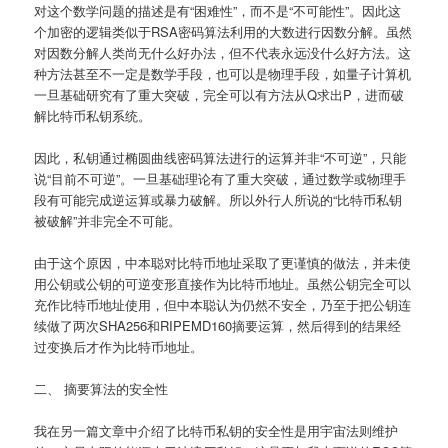
对这个数学问题的描述是有“困难性”，而不是“不可能性”。因此这
个加密的逻辑类似于RSA密码算法利用的大数进行因数分解。虽然
对因数分解人类尚无什么好办法，但不代表永远没什么好方法。这
种方法甚至不一定是数学手段，也可以是物理手段，如量子计算机
一旦基础研究有了重大突破，完全可以有方法从Q求出P，进而破
解比特币私钥系统。
因此，私钥通过椭圆曲线密码算法进行的运算并非“不可逆”，只能
说“目前不可逆”。一旦基础理论有了重大突破，通过数学或物理手
段有可能完成逆运算或暴力破解。所以外行人所说的“比特币私钥
被破解”并非完全不可能。
由于这个原因，中本聪对比特币地址采取了更谨慎的做法，并未使
用公钥或公钥的可逆变形直接作为比特币地址。虽然公钥完全可以
充作比特币地址使用，但中本聪认为仍然不安全，乃至于把公钥连
续做了两次SHA256和RIPEMD160摘要运算，然后得到的结果经
过变换后才作为比特币地址。
二、 摘要算法的安全性
我在另一篇文章中介绍了比特币私钥的安全性是用宇宙法则维护