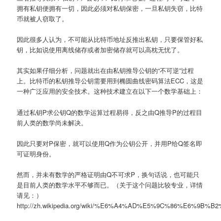
拥有私钥便拥有一切，因此必须对私钥保密，一旦私钥失窃，比特
币就被人窃取了。
因此很多人认为，不可能从比特币地址反推出私钥，只要保管好私
钥，比如说使用离线储存或者加密储存就可以高枕无忧了。
其实如果仔细分析，问题就出在由私钥推导公钥的“不可逆”过程
上。比特币的私钥推导公钥需要用到椭圆曲线密码算法ECC，这是
一种广泛应用的安全技术。这种技术建立在以下一个数学基础上：
通过私钥P求公钥Q的数学运算过程易得，反之由Q推导P的过程目
前人类的数学尚未解决。
因此只要对P保密，就可以使用Q作为公钥公开，并用P给Q签名即
可证明身份。
然而，并未有数学的严格证明由Q不可求P，换句话说，也可能只
是目前人类的数学水平不够而已。（关于这个问题比较专业，详情
请见：）
http://zh.wikipedia.org/wiki/%E6%A4%AD%E5%9C%86%E6