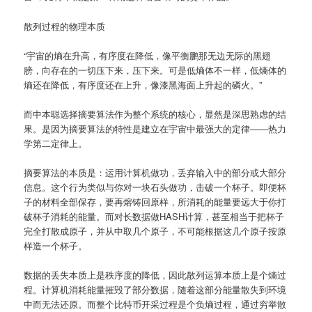
散列过程的物理本质
“宇宙的熵在升高，有序度在降低，像平衡鹏那无边无际的黑翅
膀，向存在的一切压下来，压下来。可是低熵体不一样，低熵体的
熵还在降低，有序度还在上升，像漆黑海面上升起的磷火。”
而中本聪选择摘要算法作为整个系统的核心，显然是深思熟虑的结
果。是因为摘要算法的特性是建立在宇宙中最强大的定律——热力
学第二定律上。
摘要算法的本质是：运用计算机做功，丢弃输入中的部分或大部分
信息。这个行为类似与你对一块石头做功，击破一个杯子。即便杯
子的材料全部保存，要再熔铸回原样，所消耗的能量要远大于你打
破杯子消耗的能量。而对长数据做HASH计算，甚至相当于把杯子
完全打散成原子，并从中取几个原子，不可能根据这几个原子按原
样造一个杯子。
数据的丢失本质上是秩序度的降低，因此散列运算本质上是个熵过
程。计算机消耗能量摧毁了部分数据，随着这部分能量散失到环境
中而无法还原。而整个比特币开采过程是个负熵过程，通过穷举散