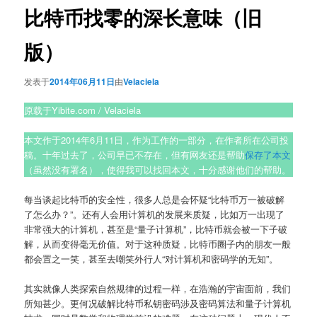
比特币找零的深长意味（旧
版）
发表于
2014年06月11日
由
Velaciela
原载于Yibite.com / Velaciela
本文作于2014年6月11日，作为工作的一部分，在作者所在公司投
稿。十年过去了，公司早已不存在，但有网友还是帮助
保存了本文
（虽然没有署名），使得我可以找回本文，十分感谢他们的帮助。
每当谈起比特币的安全性，很多人总是会怀疑“比特币万一被破解
了怎么办？”。还有人会用计算机的发展来质疑，比如万一出现了
非常强大的计算机，甚至是“量子计算机”，比特币就会被一下子破
解，从而变得毫无价值。对于这种质疑，比特币圈子内的朋友一般
都会置之一笑，甚至去嘲笑外行人“对计算机和密码学的无知”。
其实就像人类探索自然规律的过程一样，在浩瀚的宇宙面前，我们
所知甚少。更何况破解比特币私钥密码涉及密码算法和量子计算机