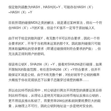
假定散列函数为HASH，HASH(X)=Y，可能存在HASH（X’）
=HASH（X）=Y
目前所谓的碰撞MD5之类的解法，就是通过某种算法，得出一个符
合HASH（X’）=Y的X’值，但这个X’值不一定等于原始输入X。
由于对于给定的散列值Y，有无数个X可以符合要求，因此一个符
合要求的X’，不等于当初用来运算的那个X。因此散列碰撞只可能
用来欺骗网站的登录要求（即通过碰撞得到符合要求的P值），但
无法真正得到用户的密码。
假设有公钥X，SHA256（X）=Y，接着对SHA256进行碰撞，如果
不限制X的取值范围，有任意SHA256（X’）=Y符合要求，但并不
能保证X’就是公钥。由于X有无数个解，X恰好就等于公钥的概率
大概低于你在宏观状态下以量子态隧穿过墙壁的概率……
所以在比特币的应用中，对公钥进行两次不同类型的摘要运算后得
到比特币地址，从理论上是绝无可能从比特币地址反推出公钥的，
更不用说反推出私钥了。而要穷举256位的私钥则要耗费巨大的能
量，从物理上不可行。因此公钥到地址这一步是绝对安全的。