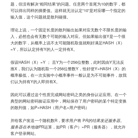
题，但没有解决“相同结果”的问题。任意两个首尾为10的数字，都
可以得出同样的摘要值。这样就无法认定“10”是对应哪一个指定的
输入值，这个问题就是散列碰撞。
理论上说，一个固定长度的散列输出如果对应无数个不限长度的输
入，必然也会有无数个可能的输入对应。但如果输出值Y是一个很
大的数字，从概率上说不太可能随机取值就刚好满足HASH（X）
=Y，所以认定持有Y的人一定持有X。
假设HASH（X）=Y ； 且Y为一个256位整数，此时因由Y无法反
推X，我们认为随机取一个256位整数Y，恰好使Y=HASH（X）的
概率极低，在一次实验中小概率事件一般认是为不可能事件，故我
们认为持有Y的人即持有X。
因此可以通过这个性质完成网站密码之类的身份认证应用。在一个
典型的网站密码验证应用中，网站保存了用户密码的某个特定变换
的散列值，如P=HASH（用户名+用户密码）
并给客户发送一个随机数R，要求用户将 P
R的结果发还服务器。
服务器在本地做P
R运算，如PR（客户）=PR（服务器），就允许
客户登录网站。