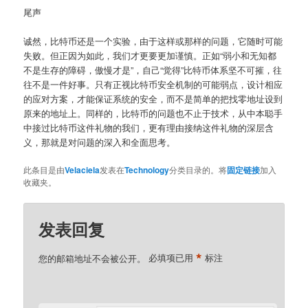
尾声
诚然，比特币还是一个实验，由于这样或那样的问题，它随时可能
失败。但正因为如此，我们才更要更加谨慎。正如“弱小和无知都
不是生存的障碍，傲慢才是”，自己“觉得”比特币体系坚不可摧，往
往不是一件好事。只有正视比特币安全机制的可能弱点，设计相应
的应对方案，才能保证系统的安全，而不是简单的把找零地址设到
原来的地址上。同样的，比特币的问题也不止于技术，从中本聪手
中接过比特币这件礼物的我们，更有理由接纳这件礼物的深层含
义，那就是对问题的深入和全面思考。
此条目是由
Velaciela
发表在
Technology
分类目录的。将
固定链接
加入
收藏夹。
发表回复
*
您的邮箱地址不会被公开。
必填项已用
标注