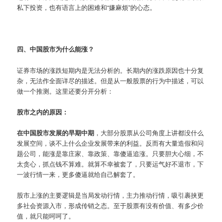
私下投资，也有语言上的困难和“嫌麻烦”的心态。
四、中国股市为什么能涨？
证券市场的涨跌短期内是无法分析的。长期内的涨跌原因也十分复
杂，无法作全面详尽的描述。但是从一般股票的行为中描述，可以
做一个推测。这里还要分开分析：
股市之内的原因：
在中国股市发展的早期中期
，大部分股票从公司角度上讲都没什么
发展空间，谈不上什么企业发展带来的利益。反而有大量造假和问
题公司，能涨是靠庄家、靠政策、靠傻逼追涨。只要胆大心细，不
太贪心，抓点钱不算难。就算不幸被套了，只要运气好不退市，下
一波行情一来，更多傻逼就给自己解套了。
股市上涨的主要逻辑是当局发动行情，主力推动行情，吸引裹挟更
多社会资源入市，形成传销之态。至于股票有没有价值、有多少价
值，就只能呵呵了。