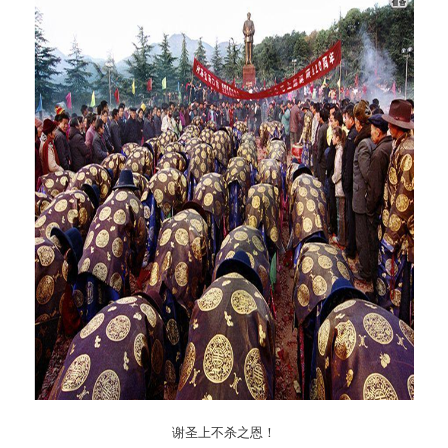
谢圣上不杀之恩！