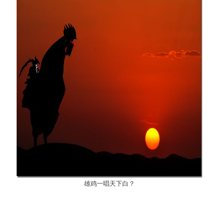
雄鸡一唱天下白？