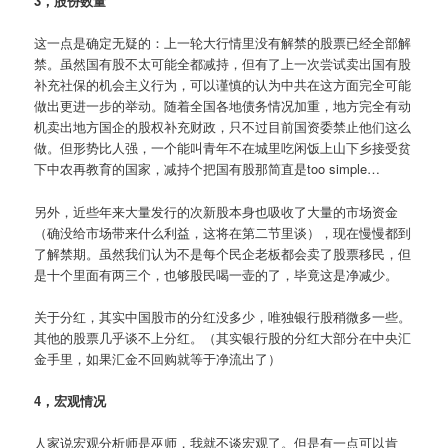
3，股份数量
这一点是确定无疑的：上一轮大行情里没有解禁的股票已经全部解
禁。虽然国有股不太可能全都减持，但有了上一次尝试卖出国有股
补充社保的机会主义行为，可以谨慎的认为中共在这方面完全可能
做出更进一步的举动。随着全国各地债务情况加重，地方完全有动
机卖出地方国企的股权补充财政，只不过目前国资委禁止他们这么
做。但形势比人强，一个能叫青年不在城里吃闲饭上山下乡接受贫
下中农再教育的国家，减持个把国有股那简直是too simple…
另外，近些年来大量发行的次新股本身也吸收了大量的市场资金
（确没给市场带来什么利益，这将在第二节里谈），现在慢慢都到
了解禁期。虽然我们认为不是每个民企老板都会卖了股票移民，但
是十个里面有两三个，也够股民喝一壶的了，毕竟这是净减少。
关于分红，其实中国股市的分红没多少，唯独银行股稍微多一些。
其他的股票几乎谈不上分红。（其实银行股的分红大部分在中央汇
金手里，如果汇金不回购就等于净流出了）
4，宏观情况
人家说宏观分析师是巫师，我就不谈宏观了。但是有一点可以肯