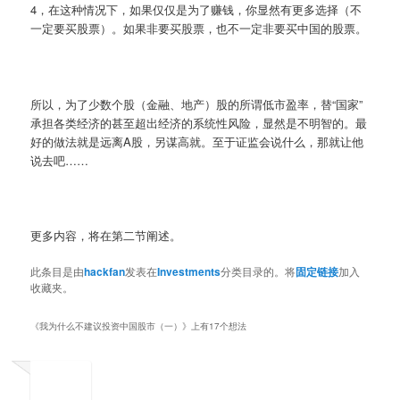
4，在这种情况下，如果仅仅是为了赚钱，你显然有更多选择（不
一定要买股票）。如果非要买股票，也不一定非要买中国的股票。
所以，为了少数个股（金融、地产）股的所谓低市盈率，替“国家”
承担各类经济的甚至超出经济的系统性风险，显然是不明智的。最
好的做法就是远离A股，另谋高就。至于证监会说什么，那就让他
说去吧……
更多内容，将在第二节阐述。
此条目是由
hackfan
发表在
Investments
分类目录的。将
固定链接
加入
收藏夹。
《
我为什么不建议投资中国股市（一）
》上有17个想法