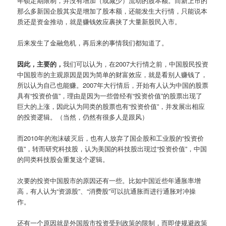
年锁定期限制，并没有增加（或减少）流动的股本额。而新上市的
那么多新国企股其实是增加了股本额，还能发生大行情，只能说本
质还是资金推动，就是赚钱效应裹挟了大量新股民入市。
后来发生了金融危机，再后来的事情我们都知道了。
因此，主要的，
我们可以认为，在2007大行情之前，中国股民投资
中国股市的主观原因是因为简单的财富效应，就是看别人赚钱了，
所以认为自己也能赚。2007年大行情后，开始有人认为中国的股票
具有“投资价值”，理由是因为一些曾经有“投资价值”的股票出现了
巨大的上涨，因此认为同类的股票也有“投资价值”，并发展出相应
的投资逻辑。（当然，仍然有很多人是跟风）
而2010年的泡沫破灭后，也有人放弃了国企股和工业股的“投资价
值”，转而研究科技股，认为美国的科技股出现过“投资价值”，中国
的同类科技股会重复这个逻辑。
次要的投资中国股市的原因还有一些。比如中国近些年通胀率增
高，有人认为“资源股”、“消费股”可以抗通胀而进行通胀对冲操
作。
还有一个原因就是外国股市投资受到政策的限制，而即使规避政策