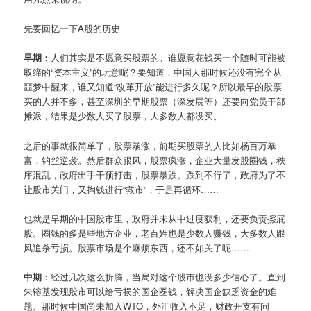
先要回忆一下A股的历史
早期：
人们其实是不愿意买股票的。谁愿意花钱买一个随时可能被
取缔的“资本主义”的玩意呢？要知道，中国人那时候还没有完全从
噩梦中醒来，谁又知道“改革开放”能进行多久呢？所以最早的股票
买的人并不多，甚至深圳的早期股票（深发展等）还要向党员干部
摊派，结果是少数人买了股票，大多数人都没买。
之后的事就很简单了，股票暴涨，前期买股票的人比如杨百万暴
富，钓丝逆袭。然后群众跟风，股票疯涨，企业大量发股圈钱，秩
序混乱，政府出手干预打击，股票暴跌。跌到不行了，政府为了不
让股市关门，又掏钱进行“救市”，于是再循环……
也就是早期的中国股市里，政府并未从中过度获利，还要负责擦屁
股。圈钱的多是些地方企业，老百姓也是少数人赚钱，大多数人跟
风追杀亏损。股票市场是个麻烦东西，还不如关了呢……
中期
：经过几次这么折腾，当局对这个股市也没多少信心了。直到
朱镕基发现股市可以给亏损的国企圈钱，解决国企缺乏资金的难
题。那时候中国尚未加入WTO，外汇收入不足，财政开支有问