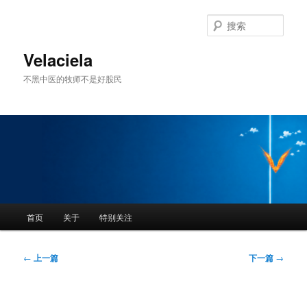
跳
至
搜
主
索
内
Velaciela
容
不黑中医的牧师不是好股民
区
域
主
首页
关于
特别关注
页
文
←
上一篇
下一篇
→
章
导
航