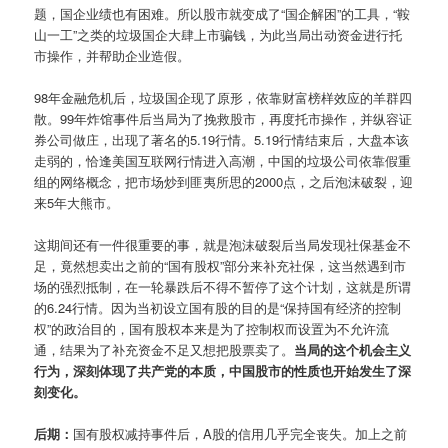
题，国企业绩也有困难。所以股市就变成了“国企解困”的工具，“鞍
山一工”之类的垃圾国企大肆上市骗钱，为此当局出动资金进行托
市操作，并帮助企业造假。
98年金融危机后，垃圾国企现了原形，依靠财富榜样效应的羊群四
散。99年炸馆事件后当局为了挽救股市，再度托市操作，并纵容证
券公司做庄，出现了著名的5.19行情。5.19行情结束后，大盘本该
走弱的，恰逢美国互联网行情进入高潮，中国的垃圾公司依靠假重
组的网络概念，把市场炒到匪夷所思的2000点，之后泡沫破裂，迎
来5年大熊市。
这期间还有一件很重要的事，就是泡沫破裂后当局发现社保基金不
足，竟然想卖出之前的“国有股权”部分来补充社保，这当然遇到市
场的强烈抵制，在一轮暴跌后不得不暂停了这个计划，这就是所谓
的6.24行情。因为当初设立国有股的目的是“保持国有经济的控制
权”的政治目的，国有股权本来是为了控制权而设置为不允许流
通，结果为了补充资金不足又想把股票卖了。
当局的这个机会主义
行为，深刻体现了共产党的本质，中国股市的性质也开始发生了深
刻变化。
后期：
国有股权减持事件后，A股的信用几乎完全丧失。加上之前