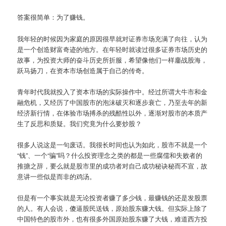
答案很简单：为了赚钱。
我年轻的时候因为家庭的原因很早就对证券市场充满了向往，认为
是一个创造财富奇迹的地方。在年轻时就读过很多证券市场历史的
故事，为投资大师的奋斗历史所折服，希望像他们一样鏖战股海，
跃马扬刀，在资本市场创造属于自己的传奇。
青年时代我就投入了资本市场的实际操作中。经过所谓大牛市和金
融危机，又经历了中国股市的泡沫破灭和逐步衰亡，乃至去年的新
经济新行情，在体验市场搏杀的残酷性以外，逐渐对股市的本质产
生了反思和质疑。我们究竟为什么要炒股？
很多人说这是一句废话。我很长时间也认为如此，股市不就是一个
“钱”、一个“骗”吗？什么投资理念之类的都是一些腐儒和失败者的
推搪之辞，要么就是股市里的成功者对自己成功秘诀秘而不宣，故
意讲一些似是而非的鸡汤。
但是有一个事实就是无论投资者赚了多少钱，最赚钱的还是发股票
的人。有人会说，傻逼股民送钱，原始股东赚大钱。但实际上除了
中国特色的股市外，也有很多外国原始股东赚了大钱，难道西方投