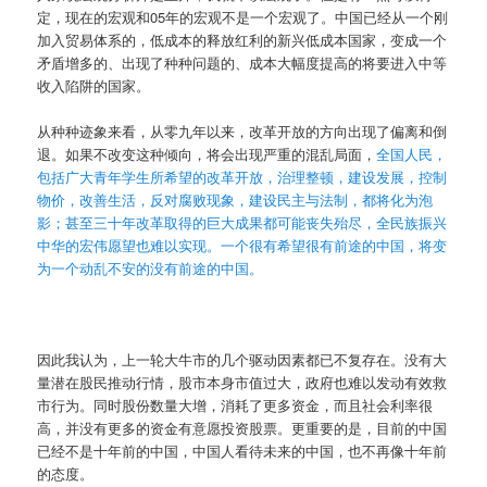
定，现在的宏观和05年的宏观不是一个宏观了。中国已经从一个刚
加入贸易体系的，低成本的释放红利的新兴低成本国家，变成一个
矛盾增多的、出现了种种问题的、成本大幅度提高的将要进入中等
收入陷阱的国家。
从种种迹象来看，从零九年以来，改革开放的方向出现了偏离和倒
退。如果不改变这种倾向，将会出现严重的混乱局面，
全国人民，
包括广大青年学生所希望的改革开放，治理整顿，建设发展，控制
物价，改善生活，反对腐败现象，建设民主与法制，都将化为泡
影；甚至三十年改革取得的巨大成果都可能丧失殆尽，全民族振兴
中华的宏伟愿望也难以实现。一个很有希望很有前途的中国，将变
为一个动乱不安的没有前途的中国。
因此我认为，上一轮大牛市的几个驱动因素都已不复存在。没有大
量潜在股民推动行情，股市本身市值过大，政府也难以发动有效救
市行为。同时股份数量大增，消耗了更多资金，而且社会利率很
高，并没有更多的资金有意愿投资股票。更重要的是，目前的中国
已经不是十年前的中国，中国人看待未来的中国，也不再像十年前
的态度。