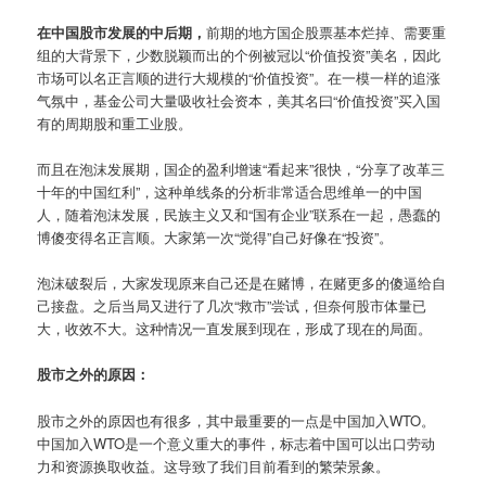
在中国股市发展的中后期，
前期的地方国企股票基本烂掉、需要重
组的大背景下，少数脱颖而出的个例被冠以“价值投资”美名，因此
市场可以名正言顺的进行大规模的“价值投资”。在一模一样的追涨
气氛中，基金公司大量吸收社会资本，美其名曰“价值投资”买入国
有的周期股和重工业股。
而且在泡沫发展期，国企的盈利增速“看起来”很快，“分享了改革三
十年的中国红利”，这种单线条的分析非常适合思维单一的中国
人，随着泡沫发展，民族主义又和“国有企业”联系在一起，愚蠢的
博傻变得名正言顺。大家第一次“觉得”自己好像在“投资”。
泡沫破裂后，大家发现原来自己还是在赌博，在赌更多的傻逼给自
己接盘。之后当局又进行了几次“救市”尝试，但奈何股市体量已
大，收效不大。这种情况一直发展到现在，形成了现在的局面。
股市之外的原因：
股市之外的原因也有很多，其中最重要的一点是中国加入WTO。
中国加入WTO是一个意义重大的事件，标志着中国可以出口劳动
力和资源换取收益。这导致了我们目前看到的繁荣景象。