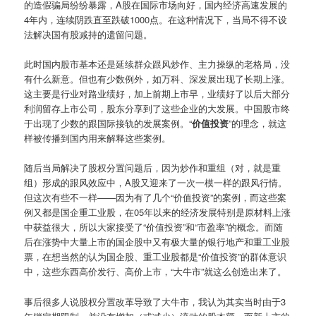
的造假骗局纷纷暴露，A股在国际市场向好，国内经济高速发展的
4年内，连续阴跌直至跌破1000点。在这种情况下，当局不得不设
法解决国有股减持的遗留问题。
此时国内股市基本还是延续群众跟风炒作、主力操纵的老格局，没
有什么新意。但也有少数例外，如万科、深发展出现了长期上涨。
这主要是行业对路业绩好，加上前期上市早，业绩好了以后大部分
利润留存上市公司，股东分享到了这些企业的大发展。中国股市终
于出现了少数的跟国际接轨的发展案例。“
价值投资
”的理念，就这
样被传播到国内用来解释这些案例。
随后当局解决了股权分置问题后，因为炒作和重组（对，就是重
组）形成的跟风效应中，A股又迎来了一次一模一样的跟风行情。
但这次有些不一样——因为有了几个“价值投资”的案例，而这些案
例又都是国企重工业股，在05年以来的经济发展特别是原材料上涨
中获益很大，所以大家接受了“价值投资”和“市盈率”的概念。而随
后在涨势中大量上市的国企股中又有极大量的银行地产和重工业股
票，在想当然的认为国企股、重工业股都是“价值投资”的群体意识
中，这些东西高价发行、高价上市，“大牛市”就这么创造出来了。
事后很多人说股权分置改革导致了大牛市，我认为其实当时由于3