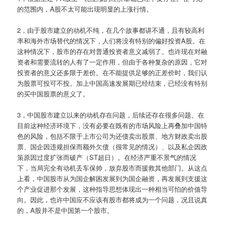
的范围内，A股不太可能出现明显的上涨行情。
2，由于股市建立的动机不纯，在几个故事都讲不通，且有较高利
率和海外市场替代的情况下，人们将没有特别的偏好投资A股。在
这种情况下，股市的存在对普通投资者意义减弱了。也许现在对融
资者和需要流转的人有了一定作用，但由于各种复杂的原因，它对
投资者的意义还多限于差价。在不能提供足够的正差价时，我们认
为股票可投可不投。加上中国高速发展期已经结束，已经没有特别
的买中国股票的意义了。
3，中国股市建立以来的动机存在问题，后续还存在很多问题。在
目前这种经济环境下，没有必要在既有的市场风险上再叠加中国特
色的风险，包括不限于上市公司为还债卖出股票、地方财政卖出股
票、国企因违规担保而额外欠债（很常见的情况）、以及私企因政
策原因过度扩张而破产（ST超日）。在经济严重不景气的情况
下，当局完全有动机丢车保帅，放弃股市而援救其他部门。从这点
上看，中国股市从为国企解困发展到为国企融资，再发展到支援这
个产业促进那个发展，这种指导思想体现出一种相当可怕的价值导
向。因此，也许中国应不应该有股市都将成为一个问题，况且说真
的，A股并不是中国第一个股市。