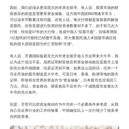
因此，我们必须从更深层次的本质去探寻。有人说，股票市场的财
富效应的前提是需要有资金储备。这方面中国的M2增速非常大，
可以说本币数量没有问题。还有人说，每次行情都是靠新股民解放
老股民。但有意愿进行投资的投资者数量却不多了。由于前几次大
行情，特别是07年的大行情，造成中国人“应股尽股”，后续再增加
1亿股民的可能性已经微乎其微。而大量股民涌入本国股市疯狂投
机的很大原因是因为外汇管制和“方便”。
有人说，开通国际版甚至允许外资全面开放入市会带来大牛市，我
认为这个说法不妥。虽然证明财富效应和资金推动效应是股市上涨
的充分条件很困难，但是证否却不难：如果这么说的话，任何一个
完全开放的股市都该是大牛市。可是日本、香港、欧洲等地的股市
证明，即使有全世界的资金作为“资金储备”，日本股市也没涨回三
万点。所以，资金推动、财富效应不应作为一个成熟股市发展出大
牛市的充分条件。
但是，尽管可以把资金推动作为牛市的一个必要条件来考虑，从我
自己在证券行业的工作经验看，中国确实比上一次行情少了很多潜
在的投资者。