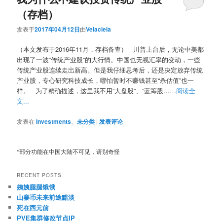
（存档）
发表于
2017年04月12日
由
Velaciela
（本文发布于2016年11月，存档备查） 川普上台后，无论中美都
出现了一波“传统产业股”的大行情。中国也无视汇率的变动，一些
传统产业股连续走出新高。但是我仔细思考后，还是决定放弃传统
产业股，专心研究科技成长，哪怕暂时不赚钱甚至“杀估值”也一
样。 为了精确描述，这里我不用“大盘股”、“蓝筹股……
阅读全
文...
发表在
Investments
、
未分类
|
发表评论
*部分功能在中国大陆不可见，请别奇怪
RECENT POSTS
姨姨腿腿饿饿
山寨币未来前途黯淡
死在西元前
PVE集群修改节点IP