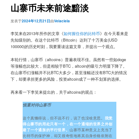
山寨币未来前途黯淡
发表于
2024年12月21日
由
Velaciela
李笑来在2013年所作的文章《
如何握住你的比特币
》在今天看来是
先知级别的。在这个比特币（Bitcoin）达到了十万美金(USD
100000)的历史时刻，我要重读这篇文章，并提出一个观点。
本轮行情，山寨币（altcoins）普遍表现不佳。虽然有一些如doge
等涨幅也比较大，但是相较于BTC，altcoin的吸引力明显下降了。
在山寨币们涨幅并不比BTC大多少，甚至涨幅还没有BTC大的情况
下，却要承担更多的风险，投资altcoin成了一种不划算的选择。
再来看一下李笑来提出的，关于altcoins的观点：
慎重对待山寨币
这个真懒得说，但不说不行，说了也没啥意思。
我觉
得山寨币的用处只有一个，在一个通缩的世界之外创
建了一个通胀的平行世界。
山寨币某种意义上充当了
比特币的保护神，却又很奇怪地将其自身价格依附在