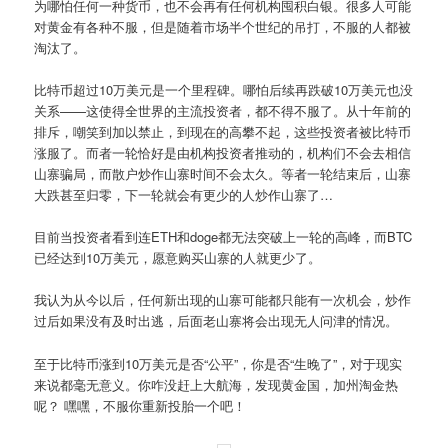
为哪怕任何一种货币，也不会再有任何机构囤积白银。很多人可能
对黄金有各种不服，但是随着市场半个世纪的吊打，不服的人都被
淘汰了。
比特币超过10万美元是一个里程碑。哪怕后续再跌破10万美元也没
关系——这使得全世界的主流投资者，都不得不服了。从十年前的
排斥，嘲笑到加以禁止，到现在的高攀不起，这些投资者被比特币
涨服了。而者一轮恰好是由机构投资者推动的，机构们不会去相信
山寨骗局，而散户炒作山寨时间不会太久。等者一轮结束后，山寨
大跌甚至归零，下一轮就会有更少的人炒作山寨了…
目前当投资者看到连ETH和doge都无法突破上一轮的高峰，而BTC
已经达到10万美元，愿意购买山寨的人就更少了。
我认为从今以后，任何新出现的山寨可能都只能有一次机会，炒作
过后如果没有及时出逃，后面老山寨将会出现无人问津的情况。
至于比特币涨到10万美元是否“公平”，你是否“生晚了”，对于现实
来说都毫无意义。你咋没赶上大航海，发现黄金国，加州淘金热
呢？ 嘿嘿，不服你重新投胎一个吧！