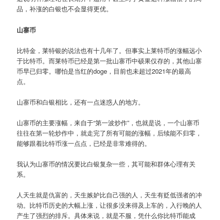
品，补涨的白银也不会显得更优。
山寨币
比特金，莱特银的说法也有十几年了。但事实上莱特币的涨幅远小
于比特币。而莱特币已经是第一批山寨币中硕果仅存的，其他山寨
币早已归零。哪怕是当红的doge，目前也未超过2021年的最高
点。
山寨币和白银相比，还有一点迷惑人的地方。
山寨币的主要涨幅，来自于“第一波炒作”，也就是说，一个山寨币
往往在第一轮炒作中，就走完了所有可能的涨幅，后续能不归零，
能够跟着比特币涨一点点，已经是非常难得的。
我认为山寨币的情况要比白银复杂一些，其可能和群体心理有关
系。
人天生就是仇富的，天生嫉妒比自己强的人，天生有贬低强者的冲
动。比特币历史的大幅上涨，让很多没来得及上车的，入行晚的人
产生了强烈的排斥。具体来说，就是不服，凭什么你比特币能成