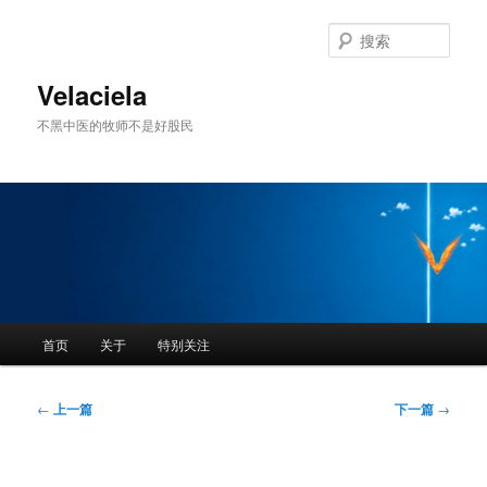
跳
至
搜
主
索
内
Velaciela
容
不黑中医的牧师不是好股民
区
域
主
首页
关于
特别关注
页
文
←
上一篇
下一篇
→
章
导
航