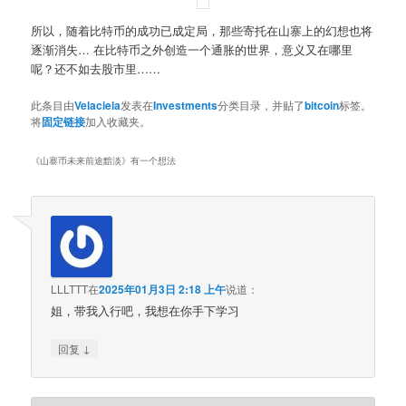
所以，随着比特币的成功已成定局，那些寄托在山寨上的幻想也将
逐渐消失… 在比特币之外创造一个通胀的世界，意义又在哪里
呢？还不如去股市里……
此条目由
Velaciela
发表在
Investments
分类目录，并贴了
bitcoin
标签。
将
固定链接
加入收藏夹。
《
山寨币未来前途黯淡
》有一个想法
LLLTTT
在
2025年01月3日 2:18 上午
说道：
姐，带我入行吧，我想在你手下学习
↓
回复