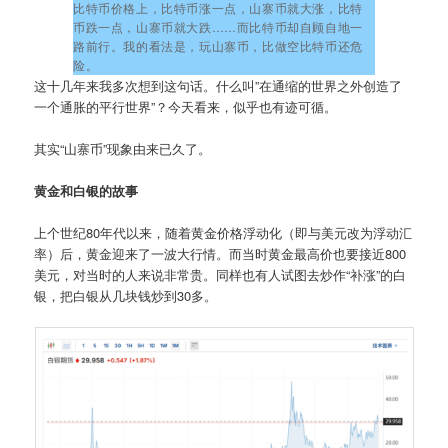
比特币价格上，比特币涨一点，山寨币就大涨，比特
币跌一点，山寨币就大跌……而比特币却自顾自地一
路前行。我的看法是，玩山寨币，比做空比特币还危
险。
这十几年来我多次想到这句话。什么叫”在通缩的世界之外创造了
一个通胀的平行世界”？今天看来，似乎也有迹可循。
其实“山寨币”现象由来已久了。
黄金和白银的故事
上个世纪80年代以来，随着黄金价格浮动化（即与美元改为浮动汇
率）后，黄金迎来了一波大行情。而当时黄金最高价也要接近800
美元，对当时的人来说非常贵。同样也有人试图去炒作“补涨”的白
银，把白银从几块钱炒到30多。