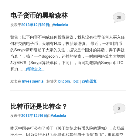
电子货币的黑暗森林
29
发表于
2013年12月29日
由
Velaciela
警告：以下内容不构成任何投资建议，我从没有推荐任何人买入任
何种类的电子币，天朝有风险，投胎须谨慎。 最近，一种叫狗币
的Scrypt新币引起了大家的关注，据说是个国外的笑话，弄了弄就
当真了，搞了一个dogecoin，还炒的挺贵，一时间网络算力大增到
3万MH/S（Scrypt算法单位，下同），而同期老牌的Scrypt币LTC
算力……
阅读全文...
发表在
Investments
|
标签为
bitcoin
、
btc
|
29
条回复
比特币还是比特金？
8
发表于
2013年12月6日
由
Velaciela
昨天中国央行公布了关于《关于防范比特币风险的通知》，市场反
应不一。因为央行不认为比特币和其他电子币是“货币”，很多看空