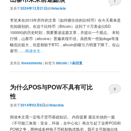
1
发表于
2024年12月21日
由
Velaciela
李笑来在2013年所作的文章《如何握住你的比特币》在今天看来是
先知级别的。在这个比特币（Bitcoin）达到了十万美金(USD
100000)的历史时刻，我要重读这篇文章，并提出一个观点。 本轮
行情，山寨币（altcoins）普遍表现不佳。虽然有一些如doge等涨
幅也比较大，但是相较于BTC，altcoin的吸引力明显下降了。在山
寨币……
阅读全文...
发表在
Investments
|
标签为
bitcoin
|
1
条回复
为什么POS与POW不具有可比
8
性
发表于
2014年02月6日
由
Velaciela
阅读本文需一定电子货币基础知识。 内容提要 最近长铗的一篇
《不可能三角形：安全，环保，去中心化》再次引起了业界POS和
POW之争，两种或多种电子币机制孰优孰劣，我不太可能做出技