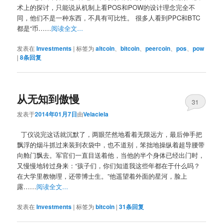
术上的探讨，只能说从机制上看POS和POW的设计理念完全不
同，他们不是一种东西，不具有可比性。 很多人看到PPC和BTC
都是“币……
阅读全文...
发表在
Investments
|
标签为
altcoin
、
bitcoin
、
peercoin
、
pos
、
pow
|
8
条回复
从无知到傲慢
31
发表于
2014年01月7日
由
Velaciela
丁仪说完这话就沉默了，两眼茫然地看着无限远方，最后伸手把
飘浮的烟斗抓过来装到衣袋中，也不道别，笨拙地操纵着超导腰带
向舱门飘去。军官们一直目送着他，当他的半个身体已经出门时，
又慢慢地转过身来：“孩子们，你们知道我这些年都在于什么吗？
在大学里教物理，还带博士生。”他遥望着外面的星河，脸上
露……
阅读全文...
发表在
Investments
|
标签为
bitcoin
|
31
条回复