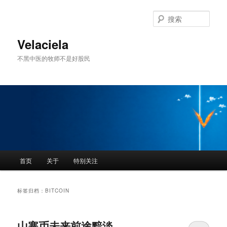
跳
跳
至
至
搜
主
副
索
内
内
Velaciela
容
容
不黑中医的牧师不是好股民
区
区
域
域
主
首页
关于
特别关注
页
标签归档：
BITCOIN
山寨币未来前途黯淡