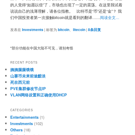
的人觉得“如愿以偿”了，市场也出现了一定的震荡。在这里我试着
说说自己的浅薄理解，请各位指教。 比特币是“币”还是“金”？ 我
们中国投资者第一次接触bitcoin就是看到的翻译……
阅读全文...
发表在
Investments
|
标签为
bitcoin
、
litecoin
|
8
条回复
*部分功能在中国大陆不可见，请别奇怪
RECENT POSTS
姨姨腿腿饿饿
山寨币未来前途黯淡
死在西元前
PVE集群修改节点IP
VLAN网络设置和正确使用DHCP
CATEGORIES
Entertainments
(1)
Investments
(102)
Others
(18)