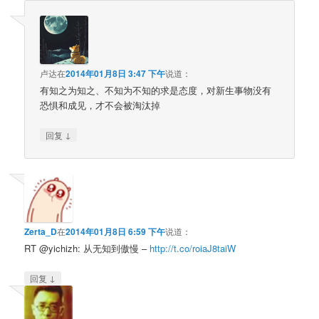
卢达
在
2014年01月8日 3:47 下午
说道：
有知之为知之、不知为不知的求是态度，对新生事物没有
恐惧和成见，才不会被淘汰掉
↓
回复
Zerta_D
在
2014年01月8日 6:59 下午
说道：
RT @yichizh: 从无知到傲慢 –
http://t.co/roiaJ8taiW
↓
回复