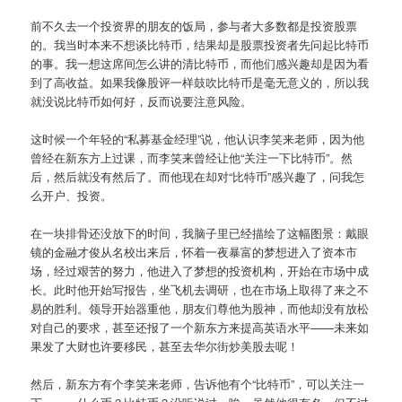
前不久去一个投资界的朋友的饭局，参与者大多数都是投资股票
的。我当时本来不想谈比特币，结果却是股票投资者先问起比特币
的事。我一想这席间怎么讲的清比特币，而他们感兴趣却是因为看
到了高收益。如果我像股评一样鼓吹比特币是毫无意义的，所以我
就没说比特币如何好，反而说要注意风险。
这时候一个年轻的“私募基金经理”说，他认识李笑来老师，因为他
曾经在新东方上过课，而李笑来曾经让他“关注一下比特币”。然
后，然后就没有然后了。而他现在却对“比特币”感兴趣了，问我怎
么开户、投资。
在一块排骨还没放下的时间，我脑子里已经描绘了这幅图景：戴眼
镜的金融才俊从名校出来后，怀着一夜暴富的梦想进入了资本市
场，经过艰苦的努力，他进入了梦想的投资机构，开始在市场中成
长。此时他开始写报告，坐飞机去调研，也在市场上取得了来之不
易的胜利。领导开始器重他，朋友们尊他为股神，而他却没有放松
对自己的要求，甚至还报了一个新东方来提高英语水平——未来如
果发了大财也许要移民，甚至去华尔街炒美股去呢！
然后，新东方有个李笑来老师，告诉他有个“比特币”，可以关注一