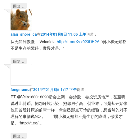
↓
回复
alan_shore_ca
在
2014年01月8日 11:05 上午
说道：
从无知到傲慢 – Velaciela
http://t.co/Xvx023DE2A
“弱小和无知都
不是生存的障碍，傲慢才是。”
↓
回复
fengmumu
在
2014年01月8日 1:17 下午
说道：
RT @Vela1680: 8090后会上网，会炒股，会投资房地产，甚至听
说过比特币。抱怨环境污染，抱怨房价高、创业难，可是却开始像
他们曾经讨厌的前辈一样，拿自己那点可怜的经验，想当然的对不
理解的事物说NO，——“弱小和无知都不是生存的障碍，傲慢才
是。”http://t.co/…
↓
回复