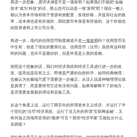
再进一步想象，
股市本身
是不是一项发明？如果我们不能把“金融
技术”成为“科技”的话，那么也可以说是一项“发明”吧？现在一般人
都认为资本市场有助于资源有效配置，发现价格，并提高社会的效
率，这本身也是有价值的，因此股市本身是有价值的。这个价值也
由投资者和上市公司分享。
再进一步，现代的信用货币制度难道不是
一项发明
吗？信用货币无
中生有，创造了现在的繁荣社会。信用货币（法币）虽然有这样那
样的问题，也许不是最好的，但是毕竟是人类的造物。
按照这个想象的话，我们对经济系统和经济工具进行进一步的改
造、提高也是应有之义。即便是严肃的自然科学，如同经典物理，
也被认为在极端尺度下需要进一步修正。从没人说某种物理理论就
是真理了，而是要研究它还有没有问题，如果有解释不了的地方，
是否需要发展新的理论和实验工具。
从这个角度上说，运行了两百年的所谓资本主义经济、才运行了半
个世纪的“法币”经济系统、运行了没几年的所谓“互联网金融”，又
有何放之四海而皆准的“规律”可言？那些“经济学家”又能扯出什么
东西呢？
就好象文章开头的小说里的物理学家说的，200年前的物理学是无