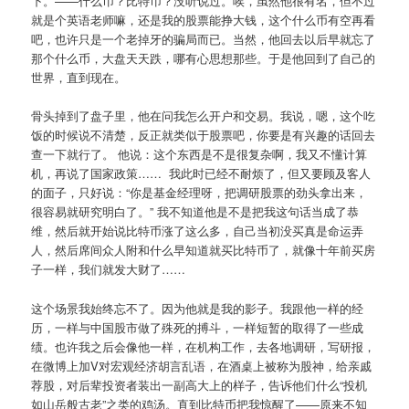
下。——什么币？比特币？没听说过。唉，虽然他很有名，但不过
就是个英语老师嘛，还是我的股票能挣大钱，这个什么币有空再看
吧，也许只是一个老掉牙的骗局而已。当然，他回去以后早就忘了
那个什么币，大盘天天跌，哪有心思想那些。于是他回到了自己的
世界，直到现在。
骨头掉到了盘子里，他在问我怎么开户和交易。我说，嗯，这个吃
饭的时候说不清楚，反正就类似于股票吧，你要是有兴趣的话回去
查一下就行了。 他说：这个东西是不是很复杂啊，我又不懂计算
机，再说了国家政策…… 我此时已经不耐烦了，但又要顾及客人
的面子，只好说：“你是基金经理呀，把调研股票的劲头拿出来，
很容易就研究明白了。” 我不知道他是不是把我这句话当成了恭
维，然后就开始说比特币涨了这么多，自己当初没买真是命运弄
人，然后席间众人附和什么早知道就买比特币了，就像十年前买房
子一样，我们就发大财了……
这个场景我始终忘不了。因为他就是我的影子。我跟他一样的经
历，一样与中国股市做了殊死的搏斗，一样短暂的取得了一些成
绩。也许我之后会像他一样，在机构工作，去各地调研，写研报，
在微博上加V对宏观经济胡言乱语，在酒桌上被称为股神，给亲戚
荐股，对后辈投资者装出一副高大上的样子，告诉他们什么“投机
如山岳般古老”之类的鸡汤。直到比特币把我惊醒了——原来不知