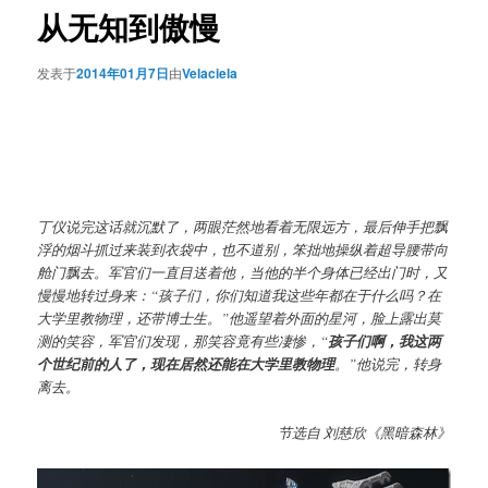
从无知到傲慢
发表于
2014年01月7日
由
Velaciela
丁仪说完这话就沉默了，两眼茫然地看着无限远方，最后伸手把飘
浮的烟斗抓过来装到衣袋中，也不道别，笨拙地操纵着超导腰带向
舱门飘去。军官们一直目送着他，当他的半个身体已经出门时，又
慢慢地转过身来：“孩子们，你们知道我这些年都在于什么吗？在
大学里教物理，还带博士生。”他遥望着外面的星河，脸上露出莫
测的笑容，军官们发现，那笑容竟有些凄惨，“
孩子们啊，我这两
个世纪前的人了，现在居然还能在大学里教物理
。”他说完，转身
离去。
节选自 刘慈欣《黑暗森林》