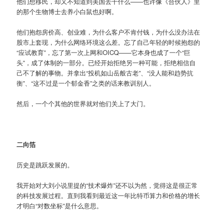
他们想移民，却又不知道到美国去干什么——也许像《合伙人》里
的那个生物博士去养小白鼠也好啊。
他们抱怨房价高、创业难，为什么客户不肯付钱，为什么没办法在
股市上套现，为什么网络环境这么差。忘了自己年轻的时候抱怨的
“应试教育”，忘了第一次上网和OICQ——它本身也成了一个“巨
头”，成了体制的一部分。已经开始拒绝另一种可能，拒绝相信自
己不了解的事物。并拿出“投机如山岳般古老”、“没人能和趋势抗
衡”、“这不过是一个郁金香”之类的话来教训别人。
然后，一个个其他的世界就对他们关上了大门。
二向箔
历史是跳跃发展的。
我开始对大刘小说里提的“技术爆炸”还不以为然，觉得这是很正常
的科技发展过程。直到我看到最近这一年比特币算力和价格的增长
才明白“对数坐标”是什么意思。