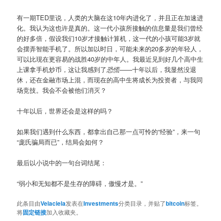
有一期TED里说，人类的大脑在这10年内进化了，并且正在加速进
化。我认为这也许是真的。这一代小孩所接触的信息量是我们曾经
的好多倍，假设我们10岁才接触计算机，这一代的小孩可能3岁就
会摆弄智能手机了。所以加以时日，可能未来的20多岁的年轻人，
可以比现在更容易的战胜40岁的中年人。我最近见到好几个高中生
上课拿手机炒币，这让我感到了
恐慌
——十年以后，我显然没退
休，还在金融市场上混，而现在的高中生将成长为投资者，与我同
场竞技。我会不会被他们消灭？
十年以后，世界还会是这样的吗？
如果我们遇到什么东西，都拿出自己那一点可怜的“经验”，来一句
“庞氏骗局而已”，结局会如何？
最后以小说中的一句台词结尾：
“弱小和无知都不是生存的障碍，傲慢才是。”
此条目由
Velaciela
发表在
Investments
分类目录，并贴了
bitcoin
标签。
将
固定链接
加入收藏夹。