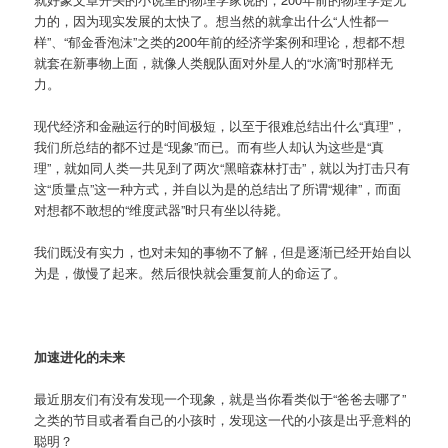
力的，因为现实发展的太快了。想当然的就拿出什么“人性都一
样”、“郁金香泡沫”之类的200年前的经济学案例和理论，想都不想
就套在新事物上面，就像人类舰队面对外星人的“水滴”时那样无
力。
现代经济和金融运行的时间极短，以至于很难总结出什么“真理”，
我们所总结的都不过是“现象”而已。而有些人却认为这些是“真
理”，就如同人类一共见到了两次“黑暗森林打击”，就以为打击只有
这“质量点”这一种方式，并自以为是的总结出了所谓“规律”，而面
对想都不敢想的“维度武器”时只有坐以待毙。
我们既没有实力，也对未知的事物不了解，但是逐渐已经开始自以
为是，傲慢了起来。然后很快就会重复前人的命运了。
加速进化的未来
最近朋友们有没有发现一个现象，就是当你看类似于“爸爸去哪了”
之类的节目或者看自己的小孩时，发现这一代的小孩是出乎意料的
聪明？