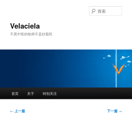
跳
至
搜
主
索
内
Velaciela
容
不黑中医的牧师不是好股民
区
域
主
首页
关于
特别关注
页
文
←
上一篇
下一篇
→
章
导
航