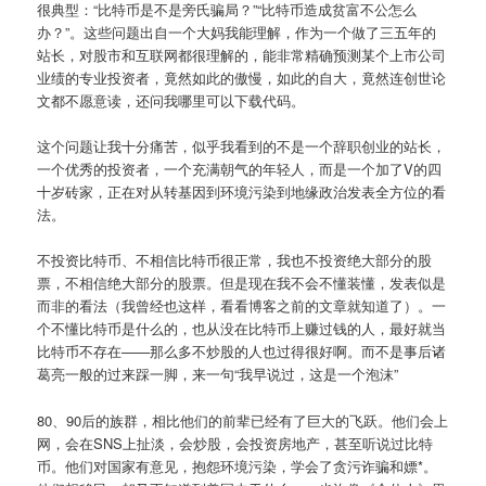
很典型：“比特币是不是旁氏骗局？”“比特币造成贫富不公怎么
办？”。这些问题出自一个大妈我能理解，作为一个做了三五年的
站长，对股市和互联网都很理解的，能非常精确预测某个上市公司
业绩的专业投资者，竟然如此的傲慢，如此的自大，竟然连创世论
文都不愿意读，还问我哪里可以下载代码。
这个问题让我十分痛苦，似乎我看到的不是一个辞职创业的站长，
一个优秀的投资者，一个充满朝气的年轻人，而是一个加了V的四
十岁砖家，正在对从转基因到环境污染到地缘政治发表全方位的看
法。
不投资比特币、不相信比特币很正常，我也不投资绝大部分的股
票，不相信绝大部分的股票。但是现在我不会不懂装懂，发表似是
而非的看法（我曾经也这样，看看博客之前的文章就知道了）。一
个不懂比特币是什么的，也从没在比特币上赚过钱的人，最好就当
比特币不存在——那么多不炒股的人也过得很好啊。而不是事后诸
葛亮一般的过来踩一脚，来一句“我早说过，这是一个泡沫”
80、90后的族群，相比他们的前辈已经有了巨大的飞跃。他们会上
网，会在SNS上扯淡，会炒股，会投资房地产，甚至听说过比特
币。他们对国家有意见，抱怨环境污染，学会了贪污诈骗和嫖*。