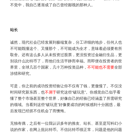
不觉中，我自己逐渐成了自己曾经鄙视的那种人。
站长
诚然，现代社会已经发展到极端复杂，分工详细的地步，任何人也
不可能既懂这个、又懂那个，不可能成为全才，意味着必须要有所
取舍。还有这么多人从未投资过股票，更没投资过金融衍生品，更
别说什么比特币了，而他们生活平静而幸福。而即便在投资者的世
界里，全球几百个国家，几十万种投资品种，
不可能也不需要
全部
涉猎和研究。
可是，你之前的成功投资经验让你不仅有了钱，更傲慢了。不仅没
时间研究新东西，也
不屑于
研究这些“破玩意”。你感觉自己似乎看
懂了整个市场甚至整个世界，好像自己的经验已经涵盖了所需研究
的领域。当看到这些“破玩意”好像要成功的时候感到十分困惑，最
后发现已经抓不住机会了而懊悔。
无独有偶，之后有一位我认识多年的推友、站长、甚至是写科幻小
说的作家，在网上批比特币。不信比特币很正常，问题是他的问题