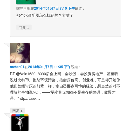
曙光再现
在
2014年01月7日 7:10 下午
说道：
那个水滴配图怎么找到的？太赞了
↓
回复
mofan91
在
2014年01月7日 11:35 下午
说道：
RT @Vela1680: 8090后会上网，会炒股，会投资房地产，甚至听
说过比特币。抱怨环境污染，抱怨房价高、创业难，可是却开始像
他们曾经讨厌的前辈一样，拿自己那点可怜的经验，想当然的对不
理解的事物说NO，——“弱小和无知都不是生存的障碍，傲慢才
是。”http://t.co/…
↓
回复