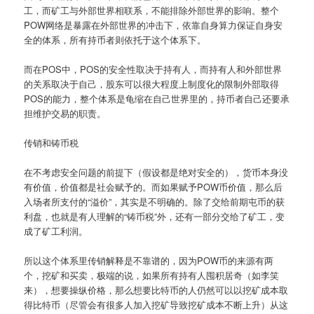
工，而矿工与外部世界相联系，不能排除外部世界的影响。整个
POW网络是暴露在外部世界的冲击下，依靠自身算力保证自身安
全的体系，所有持币者则依托于这个体系下。
而在POS中，POS的安全性取决于持有人，而持有人和外部世界
的关系取决于自己，股东可以很大程度上制度化的限制外部取得
POS的能力，整个体系是龟缩在自己世界里的，持币者自己还要承
担维护交易的职责。
传销和铸币税
在不考虑安全问题的前提下（假设都是绝对安全的），货币本身没
有价值，价值都是社会赋予的。而如果赋予POW币价值，那么后
入场者所支付的“溢价”，其实是不明确的。除了交给前期屯币的获
利盘，也就是有人理解的“铸币税”外，还有一部分交给了矿工，变
成了矿工利润。
所以这个体系里传销解释是不靠谱的，因为POW币的来源有两
个，挖矿和买卖，极端的说，如果所有持有人囤积居奇（如李笑
来），想要操纵价格，那么想要比特币的人仍然可以以挖矿成本取
得比特币（尽管会有很多人加入挖矿导致挖矿成本不断上升）从这