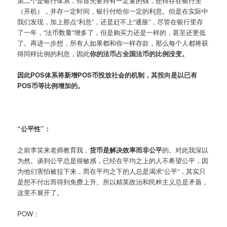
第二个是银行体系，你首先要持有一定量的钱，还得存在银行里
（开机），并存一定时间，银行付给你一定的利息。但是在实际中
我们发现，加上那点“利息”，还是赶不上“通胀”，尽管在银行里存
了一年，“法币数量”增多了，但是购买力还是一样的，甚至还更低
了。再进一步想，所有人如果都和你一样存款，那么每个人都将获
得同样比例的利息，因此
你的法币占全国法币的比例没变。
因此POS体系将新增POS币投放社会的机制，其投向是以已有
POS币等比例增加的。
“公平性”：
之前李笑来老师教育我，
货币是解决效率而非公平
的。对此我深以
为然。谈到公平总是很敏感，已经在平均之上的人不希望公平，因
为他们害怕被拉下来，而在平均之下的人总是渴求“公平”，其实只
是想不付出而得到免费上升。所以精英政治和民粹主义总是矛盾，
这里不展开了。
POW：