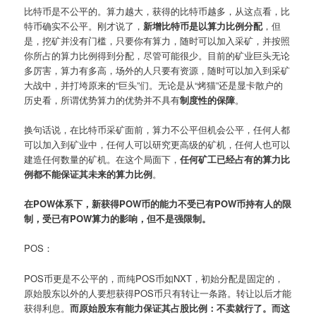
比特币是不公平的。算力越大，获得的比特币越多，从这点看，比
特币确实不公平。刚才说了，
新增比特币是以算力比例分配
，但
是，挖矿并没有门槛，只要你有算力，随时可以加入采矿，并按照
你所占的算力比例得到分配，尽管可能很少。目前的矿业巨头无论
多厉害，算力有多高，场外的人只要有资源，随时可以加入到采矿
大战中，并打垮原来的“巨头”们。无论是从“烤猫”还是显卡散户的
历史看，所谓优势算力的优势并不具有
制度性的保障
。
换句话说，在比特币采矿面前，算力不公平但机会公平，任何人都
可以加入到矿业中，任何人可以研究更高级的矿机，任何人也可以
建造任何数量的矿机。在这个局面下，
任何矿工已经占有的算力比
例都不能保证其未来的算力比例
。
在POW体系下，新获得POW币的能力不受已有POW币持有人的限
制，受已有POW算力的影响，但不是强限制。
POS：
POS币更是不公平的，而纯POS币如NXT，初始分配是固定的，
原始股东以外的人要想获得POS币只有转让一条路。转让以后才能
获得利息。
而原始股东有能力保证其占股比例：不卖就行了。而这