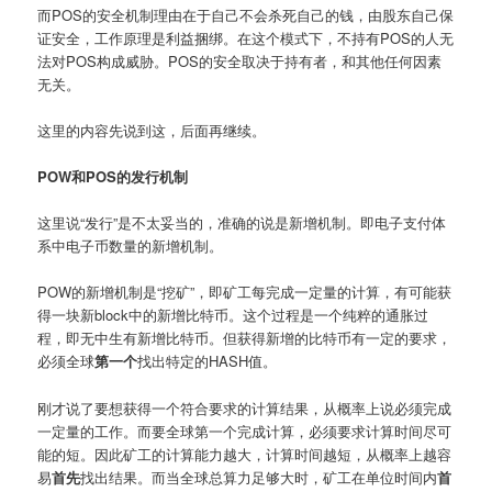
而POS的安全机制理由在于自己不会杀死自己的钱，由股东自己保
证安全，工作原理是利益捆绑。在这个模式下，不持有POS的人无
法对POS构成威胁。POS的安全取决于持有者，和其他任何因素
无关。
这里的内容先说到这，后面再继续。
POW和POS的发行机制
这里说“发行”是不太妥当的，准确的说是新增机制。即电子支付体
系中电子币数量的新增机制。
POW的新增机制是“挖矿”，即矿工每完成一定量的计算，有可能获
得一块新block中的新增比特币。这个过程是一个纯粹的通胀过
程，即无中生有新增比特币。但获得新增的比特币有一定的要求，
必须全球
第一个
找出特定的HASH值。
刚才说了要想获得一个符合要求的计算结果，从概率上说必须完成
一定量的工作。而要全球第一个完成计算，必须要求计算时间尽可
能的短。因此矿工的计算能力越大，计算时间越短，从概率上越容
易
首先
找出结果。而当全球总算力足够大时，矿工在单位时间内
首