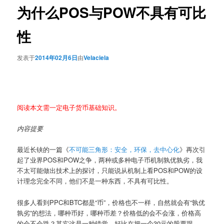
为什么POS与POW不具有可比
性
发表于
2014年02月6日
由
Velaciela
阅读本文需一定电子货币基础知识。
内容提要
最近长铗的一篇《
不可能三角形：安全，环保，去中心化
》再次引
起了业界POS和POW之争，两种或多种电子币机制孰优孰劣，我
不太可能做出技术上的探讨，只能说从机制上看POS和POW的设
计理念完全不同，他们不是一种东西，不具有可比性。
很多人看到PPC和BTC都是“币”，价格也不一样，自然就会有“孰优
孰劣”的想法，哪种币好，哪种币差？价格低的会不会涨，价格高
的会不会跌？其实这是一种错觉，好比在把一个30元的股票跟