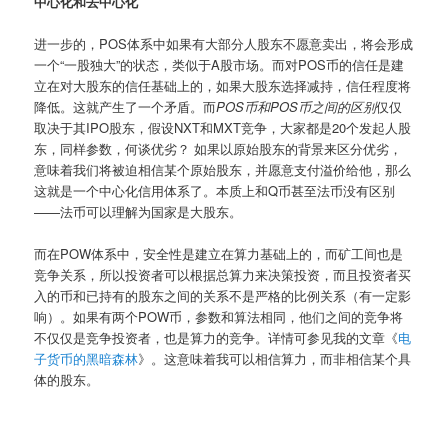
中心化和去中心化
进一步的，POS体系中如果有大部分人股东不愿意卖出，将会形成
一个“一股独大”的状态，类似于A股市场。而对POS币的信任是建
立在对大股东的信任基础上的，如果大股东选择减持，信任程度将
降低。这就产生了一个矛盾。而
POS币和POS币之间的区别
仅仅
取决于其IPO股东，假设NXT和MXT竞争，大家都是20个发起人股
东，同样参数，何谈优劣？ 如果以原始股东的背景来区分优劣，
意味着我们将被迫相信某个原始股东，并愿意支付溢价给他，那么
这就是一个中心化信用体系了。本质上和Q币甚至法币没有区别
——法币可以理解为国家是大股东。
而在POW体系中，安全性是建立在算力基础上的，而矿工间也是
竞争关系，所以投资者可以根据总算力来决策投资，而且投资者买
入的币和已持有的股东之间的关系不是严格的比例关系（有一定影
响）。如果有两个POW币，参数和算法相同，他们之间的竞争将
不仅仅是竞争投资者，也是算力的竞争。详情可参见我的文章《
电
子货币的黑暗森林
》。这意味着我可以相信算力，而非相信某个具
体的股东。