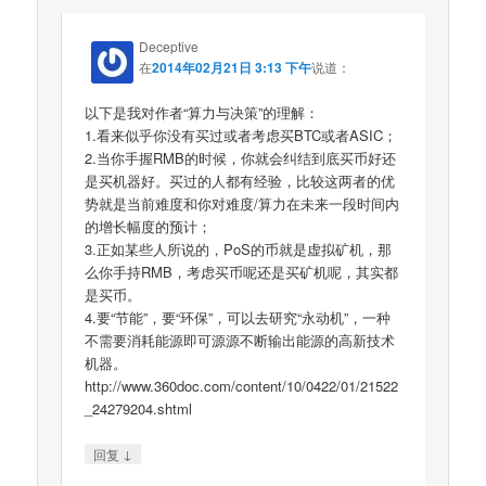
Deceptive
在
2014年02月21日 3:13 下午
说道：
以下是我对作者“算力与决策”的理解：
1.看来似乎你没有买过或者考虑买BTC或者ASIC；
2.当你手握RMB的时候，你就会纠结到底买币好还
是买机器好。买过的人都有经验，比较这两者的优
势就是当前难度和你对难度/算力在未来一段时间内
的增长幅度的预计；
3.正如某些人所说的，PoS的币就是虚拟矿机，那
么你手持RMB，考虑买币呢还是买矿机呢，其实都
是买币。
4.要“节能”，要“环保”，可以去研究“永动机”，一种
不需要消耗能源即可源源不断输出能源的高新技术
机器。
http://www.360doc.com/content/10/0422/01/21522
_24279204.shtml
↓
回复