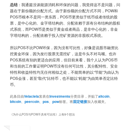
总结
：我通篇没谈能源消耗和环保的问题，我觉得这不是问题，问
题在于新份额的分配方式。由于新份额的分配方式不同，POW和
POS币根本不是同一类东西，POS币更类似于纸币或者传统的股
票，是中心化的、金字塔结构的、分配依赖于原有分布结构的股权
式系统，而POW币是类似于黄金或者商品，是非中心化的，非金
字塔结构的，分配依赖于投入挖矿资源的非股权式系统。
所以POS不比POW环保，因为没有可比性，好像是说股市融资比
挖黄金环保，因为发行股票无需挖矿，这是牛头不对马嘴。也许
POS系统有别的更适合的应用，但目前来看，我个人认为POS币
和当前的工作量证明POW币没有任何可比性，其分配特性、安全
特性和收益特性均无任何相似之处，不能简单的以“节能”为由认为
POS会涨，甚至“取代”比特币，也不能以“耗能”为由简单否定比特
币。
此条目由
Velaciela
发表在
Investments
分类目录，并贴了
altcoin
、
bitcoin
、
peercoin
、
pos
、
pow
标签。将
固定链接
加入收藏夹。
《
为什么POS与POW不具有可比性
》上有8个想法