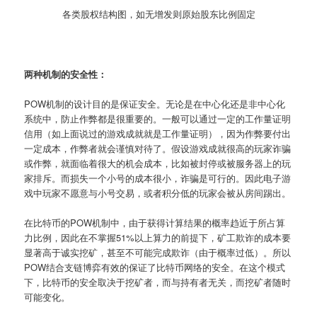
各类股权结构图，如无增发则原始股东比例固定
两种机制的安全性：
POW机制的设计目的是保证安全。无论是在中心化还是非中心化
系统中，防止作弊都是很重要的。一般可以通过一定的工作量证明
信用（如上面说过的游戏成就就是工作量证明），因为作弊要付出
一定成本，作弊者就会谨慎对待了。假设游戏成就很高的玩家诈骗
或作弊，就面临着很大的机会成本，比如被封停或被服务器上的玩
家排斥。而损失一个小号的成本很小，诈骗是可行的。因此电子游
戏中玩家不愿意与小号交易，或者积分低的玩家会被从房间踢出。
在比特币的POW机制中，由于获得计算结果的概率趋近于所占算
力比例，因此在不掌握51%以上算力的前提下，矿工欺诈的成本要
显著高于诚实挖矿，甚至不可能完成欺诈（由于概率过低）。所以
POW结合支链博弈有效的保证了比特币网络的安全。在这个模式
下，比特币的安全取决于挖矿者，而与持有者无关，而挖矿者随时
可能变化。