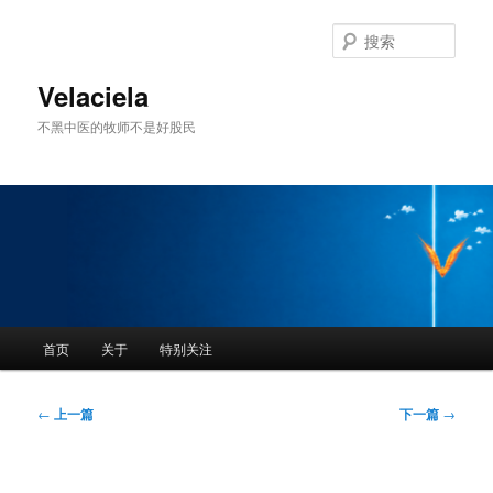
跳
至
搜
主
索
内
Velaciela
容
不黑中医的牧师不是好股民
区
域
主
首页
关于
特别关注
页
文
←
上一篇
下一篇
→
章
导
航