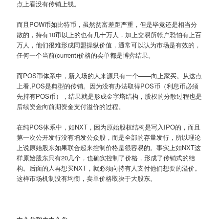
点上看没有传销上线。
而且POW币如比特币，虽然贫富差距严重，但是毕竟还是相当分
散的，持有10币以上的也有几十万人，加上交易所帐户恐怕有上百
万人，他们很难形成同盟操纵价值，通常可以认为市场是有效的，
任何一个当前(current)价格的卖单都是博弈结果。
而POS币体系中，新入场的人来源只有一个——向上家买。从这点
上看,POS是典型的传销。因为没有办法取得POS币（利息币必须
先持有POS币），结果就是形成金字塔结构，股权的分散过程也是
后续资金向前期资金支付溢价的过程。
在纯POS体系中，如NXT，因为原始股权结构是写入IPO的，而且
第一次公开发行没有增发公众股，而是全部的存量发行，所以理论
上说原始股东如果联合起来控制价格是很容易的。事实上如NXT这
样原始股东只有20几个，也确实控制了价格，形成了传销式的结
构。后面的人再想买NXT，就必须向持有人支付他们想要的溢价。
这样市场机制没有均衡，卖单价格取决于大股东。