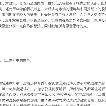
准，对政策、监管乃至国民性、投机心态等都有了很先进的认识。回想
时候，还处于糊涂的投机状态，对经济与市场的理解与中国报纸上的股
，看到现在年轻人的进步，社会还是有了很大发展。之后与之交流了
题，发现站在金融市场甚至经济、策略的视角之外考虑问题，也许会
我愿意分享一点自己的想法，同时献给所有愿意思考的人。
段《三体》中的故事。
黑暗森林》中，自然选择号执行舰长章北海认为人类不可能战胜外星
，唯一出路就是逃亡。在他夺取战舰叛逃后，四艘追击飞船紧追其后
被追上以前，章北海收到了三体人的“强互作用力宇宙探测器”（水滴
人类联合舰队接触的信息。由于两小时内水滴未作出敌意表现，自然
号原舰长东方延绪要求章北海交出控制权，向追击飞船投降。