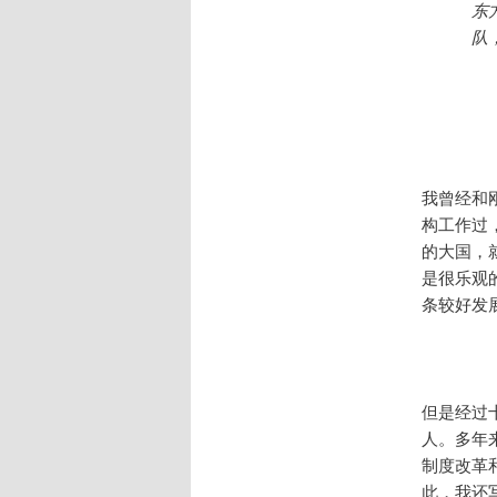
东
队
我曾经和
构工作过
的大国，
是很乐观
条较好发
但是经过
人。多年
制度改革
此，我还