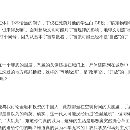
三体》中不恰当的例子，丁仪在死前对他的学生白ICE说，“确定物理
，也来得及嘛”。面对超级文明可能对宇宙规律的影响，地球文明连“
要打个问号，因为从基本宇宙常数看，宇宙就可能已经不是“自然”的了
在一个罪恶的国度，恶魔的头像还挂在城门上，尸体还陈列在城堡中
洗过的地方耀武扬威，这样的“市场经济”，是“改革”的、“开放”的，
吗？
能与我讨论金融和投资的中国人，此刻都坐在空调房间的大厦里，手
都是自以为的精英。确实，这一代人可能没经历过“金融危机”，但同
杀”、“大饥荒”，难道你们真的以为，这样的生活是那恶魔突然洗心革
偿的送给你们的吗？难道真的认为不学无术的工农兵学员和马列主义