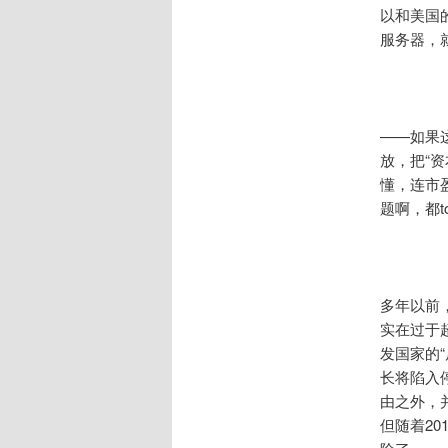
以和美国
服务器，
——如果
放，把“
懂，连市
题啊，都too
多年以前
实在过于
发国家的“
长将陷入
由之外，
但随着2