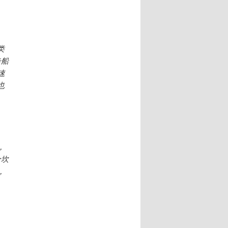
类
击船
速
也
，
个坎
，