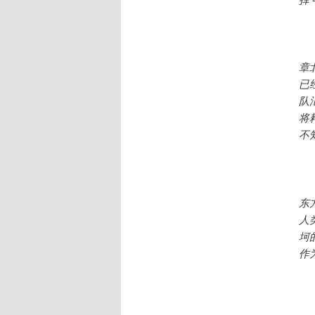
章
已
队
将
不
东
人
坷
作