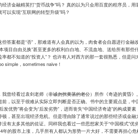
的经济金融精英打“货币战争”吗？ 真的以为只会用百度的程序员，用装
就可以实现“互联网的转型升级”吗？
这些答案都是“否”，那难道有人会真的以为，肉食者会自愿进行金融
资本项目自由兑换”甚至更多的权利白白地、不流血地、送给所有那些
盈率都不知道的“投资人”？ 也许有人对西方的那一套很熟悉，但是问
 simple，sometimes naive！
，我曾经看过袁剑老师（
非诚勿扰黄菡的老公
）所作《奇迹的黄昏》
超前，以至于很难从实际立即判断是否正确。书中的主要观点是，中
后发优势”将会变为“后发劣势”，进而丧失“中国经济奇迹”的构成要素
停顿，甚至出现经济危机。但是理由除了通常说过的那些经济或金融
并没有太多其他的佐证。同样我也看过一些思想家关于“中国模式”优
014年的股市上涨，几乎所有人都认为形势一片大好，不需要再担心危