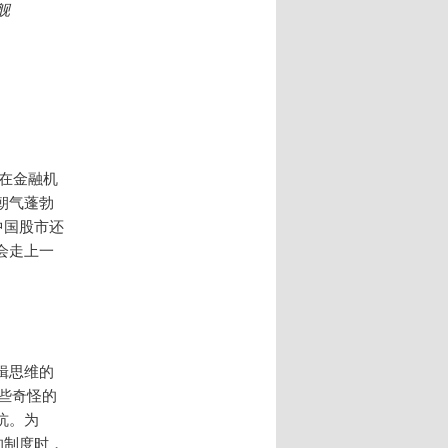
舰
在金融机
朝气蓬勃
中国股市还
会走上一
辑思维的
些奇怪的
坑。为
的制度时，