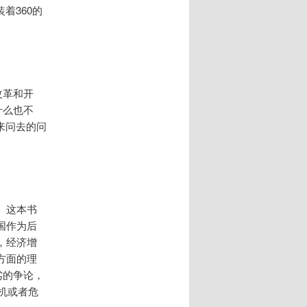
着360的
改革和开
什么也不
来问去的问
。这本书
国作为后
，经济增
方面的理
劣的争论，
机或者危