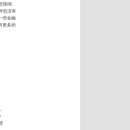
我08、
评也没有
一些金融
有更多的
，
）
选