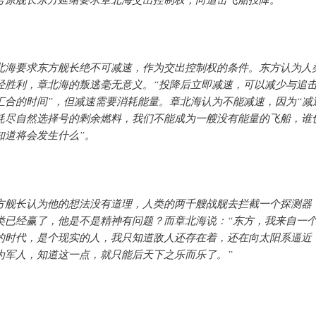
北海要求东方舰长绝不可减速，作为交出控制权的条件。东方认为人
经胜利，章北海的叛逃毫无意义。“投降后立即减速，可以减少与追
汇合的时间”，但减速需要消耗能量。章北海认为不能减速，因为“减
耗尽自然选择号的剩余燃料，我们不能成为一艘没有能量的飞船，谁
知道将会发生什么”。
方舰长认为他的想法没有道理，人类的两千艘战舰去拦截一个探测器
类已经赢了，他是不是精神有问题？而章北海说：“东方，我来自一
的时代，是个现实的人，我只知道敌人还存在着，还在向太阳系逼近
为军人，知道这一点，就只能后天下之乐而乐了。”