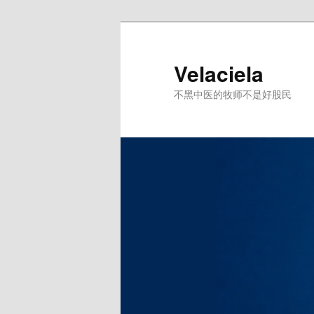
跳
至
主
Velaciela
内
不黑中医的牧师不是好股民
容
区
域