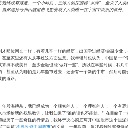
方最终没有减速。一个小时后，三体人的探测器“水滴”，全灭了人类
，自然选择号和四艘追击飞船变成了人类唯一在宇宙中流浪的孤舟。
刚才那位网友一样，有着几乎一样的经历，出国学过经济/金融专业，
，甚至家里还有人从事过这方面生意。我年轻时也认为，中国是一个
就算搞不成美日，至少金融也能“做好一些”。所以在早些时候，我对
的，甚至认为哪怕是几年熊市过去，还会有一个新的牛市，然后可能
展的道路。
十年股海搏杀，我已经成为一个现实的人，一个理智的人，一个有逻
来市场给我的残酷教训，让我知道了“谁的话也不能信。” 在目睹了一
和经历了一些奇怪的行情后，我终于决心彻底离开中国股市这个烂泥
写了两篇“
不要投资中国股市
”的文章。一年以前，当我看到这些奇怪