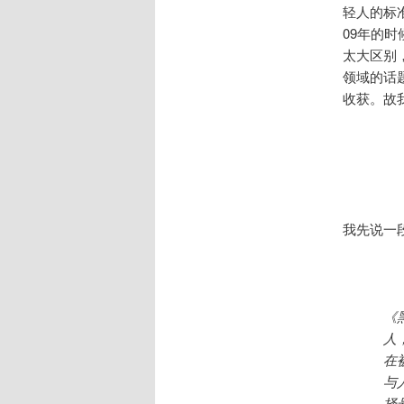
轻人的标
09年的
太大区别
领域的话
收获。故
我先说一
《
人
在
与
择