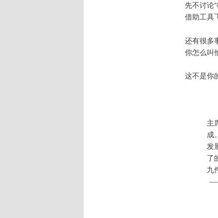
先不讨论
借助工具
还有很多
你怎么叫
这不是你
主
成
发
了
九
—