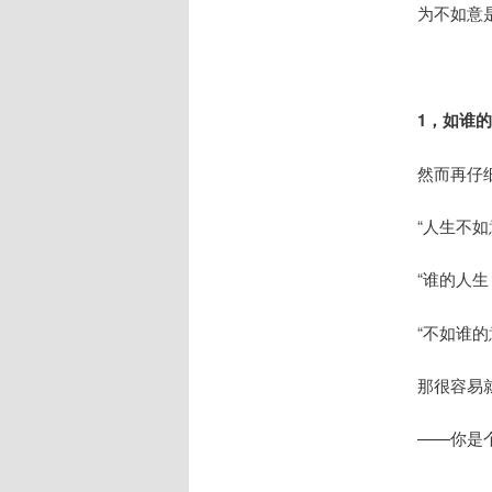
为不如意
1，如谁
然而再仔
“人生不
“谁的人生
“不如谁的
那很容易
——你是