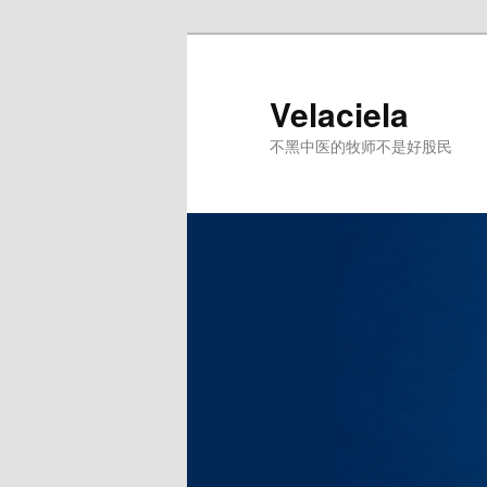
跳
至
主
Velaciela
内
不黑中医的牧师不是好股民
容
区
域