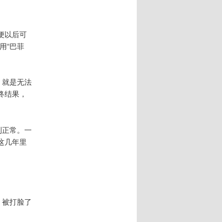
便以后可
用“巴菲
，就是无法
终结果，
到正常。一
这几年里
。被打脸了