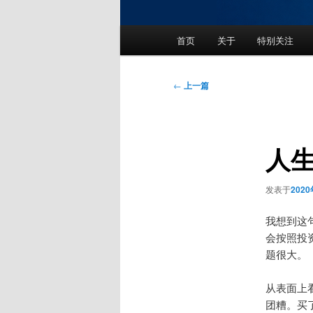
主
首页
关于
特别关注
页
文
←
上一篇
章
导
航
人
发表于
202
我想到这
会按照投
题很大。
从表面上
团糟。买