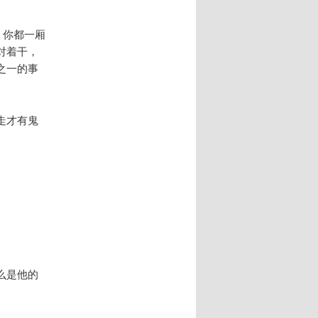
。你都一厢
对着干，
之一的事
走才有鬼
么是他的