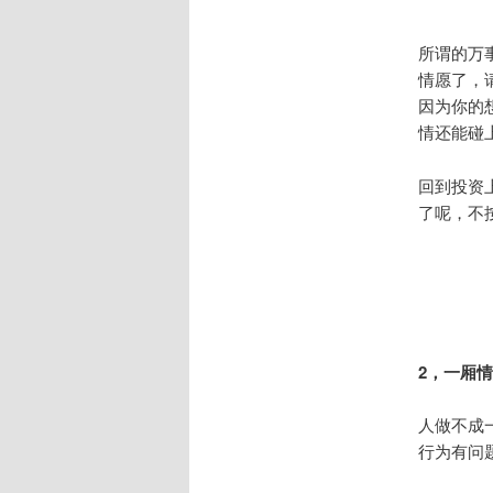
所谓的万
情愿了，
因为你的
情还能碰
回到投资
了呢，不
2，一厢
人做不成
行为有问