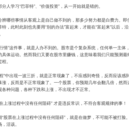
部分人学习“巴菲特”、“价值投资”，从一开始就是错的。
分辨哪些事情从客观上是自己做不到的，那多少努力都是白费力。即
菲特，此时此刻也先要用“别的办法”富起来，才能在“富起来”以后，沿
。
测行情”这件事，就是人办不到的。股市是个复杂系统，任何单一主体
的具体运动。然而我们又要在股市里赚钱，这意味着我们只能预测最
过程。
过程”中出现一波三折，就是正常现象了，不应感到奇怪，反而应该感
暴涨，反而是不正常现象了。一个股票，你预期几年会翻几倍，然而
现各种问题，各种下跌和上涨，不出现才不正常。
票在上涨过程中没有任何阻碍” 才是违反常识，不符合客观规律的事！
期“股票在上涨过程中没有任何阻碍”，就是在做梦，不可能不被打脸
场，活该。