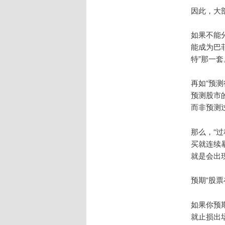
因此，大
如果不能
能成为巴
特”那一套
再如“预
预测股市
而非预测
那么，“
买就连续
就是会出
预期“股
如果你预
就止损出