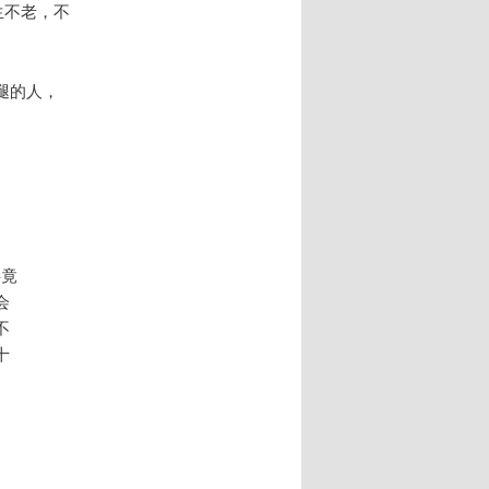
生不老，不
腿的人，
事竟
会
不
十
”