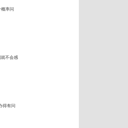
个概率问
则就不会感
办得有问