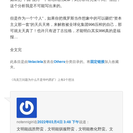
这个分析我是不可能写出来的。
但是作为一个“个人”，如果你把俄罗斯当作想象中的可以砸烂“资本
主义那一套”的天兵天将，来解救被全球化集团996压榨的自己，那
可就太天真了！也许只有进了古拉格，才能明白其实996真的是福
报…
全文完
此条目是由
Velaciela
发表在
Others
分类目录的。将
固定链接
加入收藏
夹。
《
乌克兰问题为什么不是华约西扩
》上有2个想法
notennigiri
在
2022年03月4日 3:48 下午
说道：
文明能战胜野蛮，文明能驯服野蛮，文明能教化野蛮。文