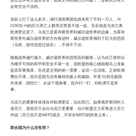
会有空去干涉的。
实际上打了这么多天，满打满算两国也就杀死了不到一万人，与
COVID-19的巨大死亡人数而言简直不值一提。无非就是乌克兰离
欧洲更近罢了。乌克兰是霍布斯世界到威尔逊世界的边缘，当霍布
斯世界向威尔逊世界的方向推进时，威尔逊世界感到了巨大的恐慌
（当然，曾经也想过放弃），不得不干涉。
随着战争越打越大，威尔逊世界的恐慌高到极致，认为自己曾经以
为唾手可得的和平和安全不堪一击，连欧盟的核心德国都马上准备
提高军事预算。生存是文明的第一需要，这话一点没错。之前欧洲
费拉不堪，也许是因为没有像样的敌人和威胁。毕竟”出则无敌国
外患者，国恒亡“。从这个视角看，也许打一打，对欧洲不是坏
事。
乌克兰的重要性体现在对欧洲更近，仅此而已。如果俄罗斯同时入
侵芬兰，显然芬兰会比乌克兰更重要，估计欧盟主力军将进入芬兰
作战（芬兰也不是NATO成员，不存在NATO的防务义务）。
联合国为什么没有用？