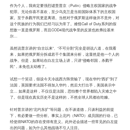
作为个人，我肯定要强烈谴责普京（Putin）侵略主权国家的战争
犯罪。无论你喜不喜欢，至少乌克兰是当前国际体系下的主权国
家。至于杀戮平民更是离谱。当然对于俄罗斯这样做并不意外，对
这个民族的行为我们已经习以为常了。难怪Call of Duty系列的假
想敌一直是俄罗斯，而且COD4现代战争里的反派也姓弗拉基米
尔…
虽然说普京讲的“自古以来”、“不可分割”完全是胡说八道，在我看
来，如果把俄罗斯分拆成若干个集团来分析，这显然是他一个人的
战争。但是，如果站在白左立场上讲，只讲“侵略邻国，杀戮平
民”，未免也太幼稚了。
试想一个笑话，假设今天冷战西方阵营输了，现在华约“西扩”到了
法国，英国要求法国不得加入华约，然后大打出手，美国表示中
立… 如果是这样，不仅仅是法国，恐怕整个世界都陷入灾难之中
了。但是现在真实历史不是这样的，不然全球人民都在吃糠。
针对普京讲的“北约东扩”等问题，在不谈道德，只谈利益的前提
下，有必要做一些分析。事实上北约（NATO）成员国的行动，已
经使得NATO的存在变得有意义。此外还会描述一些常见的白左提
出的问题，如为什么其他战场不引人注目。