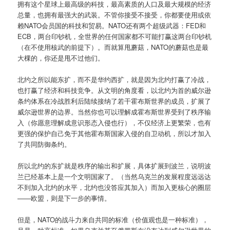
拥有这个星球上最高级的科技，最高素质的人口及最大规模的经济
总量，也拥有最强大的武装。不管你接受不接受，你都要使用或依
赖NATO会员国的科技和贸易。NATO还有两个超级武器：FED和
ECB，两台印钞机，全世界的任何国家都不可能打赢这两台印钞机
（在不使用核武的前提下）。而就算甩蘑菇，NATO的蘑菇也是最
大棵的，你还是甩不过他们。
北约之所以能东扩，而不是华约西扩，就是因为北约打赢了冷战，
也打赢了经济和科技竞争。从文明的角度看，以北约为首的威尔逊
条约体系在冷战胜利后陆续接纳了若干霍布斯世界的成员，扩展了
威尔逊世界的边界。当然你也可以理解成霍布斯世界受到了秩序输
入（你愿意理解成意识形态入侵也行），不仅经济上更繁荣，也有
更强的保护自己免于其他霍布斯国家入侵的自卫动机，所以才加入
了共同防御条约。
所以北约的东扩就是秩序的输出和扩展，具体扩展到波兰，说明波
兰已经基本上是一个文明国家了。（当然乌克兰的发展程度远远达
不到加入北约的水平，北约也没答应其加入）而加入更核心的圈层
——欧盟，则是下一步的事情。
但是，NATO的战斗力来自共同的标准（价值观也是一种标准），