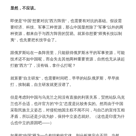
显然，不应该。
即便是”中国“想要对抗”西方阵营“，也需要有对抗的基础。假设需
要经济、科技、军事三种资源，那么中国显然除了”军事“以外的两
种资源，都来自于与西方阵营的贸易。就算你想要”师夷长技以制
夷“，也先要把长技学会了。
跟俄罗斯站在一条阵营里，只能获得俄罗斯水平的军事资源，可能
技术还不如中国呢，而会失去其他两种重要资源，自然也无从谈起
打败”西方“了，没有钱，拿什么打呢？
就算要”自主研发“，也需要时间吧，早早的站队俄罗斯，早早挨
打，挨制裁，自主研发就更没谱了。
但是考虑到中国与乌克兰之间没有直接的利害关系，贸然站队乌克
兰也不合适，也许官方的”中立”态度是比较务实的。然而由于中国
采取民族主义姿态，对侵犯他国主权不闻不问，与自己的宣传互相
矛盾，所以还是少说为妙，保持中立姿态就好。（这也是印度为什
么也中立的原因吧——）
如果把“中国”视为一个有结构的实体，则分析将完全不同。当然，