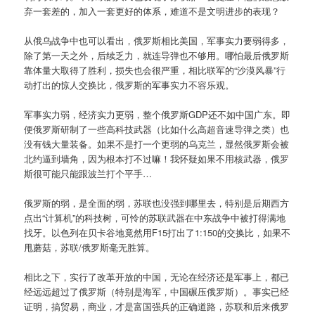
弃一套差的，加入一套更好的体系，难道不是文明进步的表现？
从俄乌战争中也可以看出，俄罗斯相比美国，军事实力要弱得多，
除了第一天之外，后续乏力，就连导弹也不够用。哪怕最后俄罗斯
靠体量大取得了胜利，损失也会很严重，相比联军的“沙漠风暴”行
动打出的惊人交换比，俄罗斯的军事实力不容乐观。
军事实力弱，经济实力更弱，整个俄罗斯GDP还不如中国广东。即
便俄罗斯研制了一些高科技武器（比如什么高超音速导弹之类）也
没有钱大量装备。如果不是打一个更弱的乌克兰，显然俄罗斯会被
北约逼到墙角，因为根本打不过嘛！我怀疑如果不用核武器，俄罗
斯很可能只能跟波兰打个平手…
俄罗斯的弱，是全面的弱，苏联也没强到哪里去，特别是后期西方
点出“计算机”的科技树，可怜的苏联武器在中东战争中被打得满地
找牙。以色列在贝卡谷地竟然用F15打出了1:150的交换比，如果不
甩蘑菇，苏联/俄罗斯毫无胜算。
相比之下，实行了改革开放的中国，无论在经济还是军事上，都已
经远远超过了俄罗斯（特别是海军，中国碾压俄罗斯）。事实已经
证明，搞贸易，商业，才是富国强兵的正确道路，苏联和后来俄罗