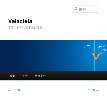
跳
至
搜
主
索
内
Velaciela
容
不黑中医的牧师不是好股民
区
域
主
首页
关于
特别关注
页
文
←
上一篇
下一篇
→
章
导
航