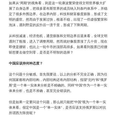
如果从“周期”的视角看，则是这一轮康波繁荣使得文明世界极大扩
展了自身边界，把很多霍布斯世界的成员纳入到条约体系中，并稳
定了很多外围边界。在边界内部，科技和财富极度膨胀，形成了文
明的盛世。然而由于发展过快，根基不稳，出现了一些虚假繁荣和
泡沫，遇到野蛮的反扑后一溃千里，形成了下降周期。
从科技减速，经济危机，通货膨胀和文明边界后退来看，全球文明
遇到了瓶颈，进入了调整周期。然而就好像股票涨了几十倍，现在
即便是腰斩，也比上一轮牛市的顶部高得多。如果看到股票已经腰
斩想要去做空到零，是否是不明智的选择？
中国应该持何种态度？
这个问题十分敏感。首先我要说，以上的分析不完全正确，因为任
何国家都有内部结构，内部结构还有内部结构，指望”北约“和”俄罗
斯“是一个单一实体来分析是不精确的。同样”中国“作为一个单一实
体来分析，也是不准确，甚至完全错误的。
但是如果一定要问这个问题，那么就只能把”中国“视为一个单一实
体来看。假定中国是一个”单一实体“，是否应该支持俄罗斯以对抗
所谓西方阵营呢？