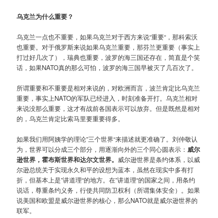
乌克兰为什么重要？
乌克兰一点也不重要，如果乌克兰对于西方来说“重要“，那科索沃
也重要。对于俄罗斯来说如果乌克兰重要，那芬兰更重要（事实上
打过好几次了），瑞典也重要，波罗的海三国还存在，简直是个笑
话，如果NATO真的那么可怕，波罗的海三国早被灭了几百次了。
所谓重要和不重要是相对来说的，对欧洲而言，波兰肯定比乌克兰
重要，事实上NATO的军队已经进入，时刻准备开打。乌克兰相对
来说没那么重要，这才有战前各国表示可以放弃。但是既然是相对
的，乌克兰肯定比索马里要重要得多。
如果我们用阿姨学的理论”三个世界“来描述就更准确了。刘仲敬认
为，世界可以分成三个部分，用逐渐向外的三个同心圆表示：
威尔
逊世界，霍布斯世界和达尔文世界。
威尔逊世界是条约体系，以威
尔逊总统关于实现永久和平的设想为蓝本，虽然在现实中多有打
折，但基本上是”讲道理“的地方。在”讲道理“的国家之间，用条约
说话，尊重条约义务，行使共同防卫权利（所谓集体安全）。如果
说美国和欧盟是威尔逊世界的核心，那么NATO就是威尔逊世界的
联军。