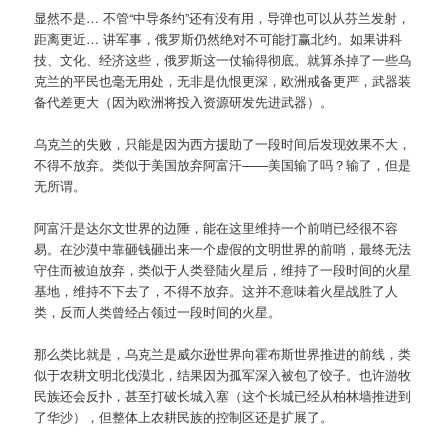
显然不是… 不管“中导条约”还有没有用，导弹也可以从芬兰发射，
距离更近… 讲军事，俄罗斯仍然绝对不可能打赢北约。如果讲科
技、文化、经济这些，俄罗斯这一仗输得彻底。就算杀掉了一些乌
克兰的平民也毫无用处，无非是仇恨更深，欧洲戒备更严，武器装
备代差更大（因为欧洲将投入资源研发先进武器）。
乌克兰的失败，只能是因为西方援助了一段时间后发现效果不大，
不得不放弃。类似于美国放弃阿富汗——美国输了吗？输了，但是
无所谓。
阿富汗是达尔文世界的边陲，能在这里维持一个前哨已经很不容
易。在沙漠中靠砸钱砸出来一个虚假的文明世界的前哨，最终无法
守住而被迫放弃，类似于人类登陆火星后，维持了一段时间的火星
基地，维持不下去了，不得不放弃。这并不意味着火星战胜了人
类，反而人类曾经占领过一段时间的火星。
那么类比就是，乌克兰是威尔逊世界向霍布斯世界推进的前线，类
似于农耕文明北伐漠北，结果因为孤军深入被包了饺子。也许游牧
民族还会反扑，甚至打破长城入塞（这个长城已经从柏林墙推进到
了华沙），但整体上农耕民族的控制区还是扩展了。