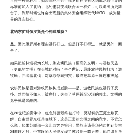
且是一种高标准，如果乌克兰甚至俄罗斯在没有达到威尔逊世界的
标准前加入了北约，北约也就变成联合国一样烂，可以退出历史舞
台了。到那时候也许会出现新的集体安全组织取代NATO，成为世
界的真实核心。
北约东扩对俄罗斯是否构成威胁
？
是。
因此俄罗斯有理由进行打击。但是打不打得过，就是另外一回
事了。
如果把柏林墙视为长城，则农耕民族（更高的文明）与游牧民族
（更低的文明）在长城处对峙了半个世纪，最终农耕民族打垮了游
牧民，并出塞北伐，对草原犁庭扫穴，最终把草原王庭连根拔起。
农耕民族是否对游牧民族构成威胁——是。游牧民族也进行了反
扑。然而技不如人，被痛打，失去了草原甚至沙漠的领土。文明的
竞争就是残酷的。
在20世纪的竞争中，红色阵营最终被打垮，莫斯科的王庭土崩瓦
解，自由世界东征兵临城下，这是正常的文明之间的竞争。不管怎
么说，如果苏联那一套比西方更管用，显然应该是华约西扩到英吉
利海峡才对。中东欧的人民也发现了苏联那一套更差，他们愿意放