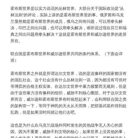
霍布斯世界是以实力说话的丛林世界。大部分关于国际政治是”丛
林法则“的评论，实际上讲的是霍布斯世界里的事。俄罗斯和乌克
兰显然都是霍布斯世界的成员，俄乌之间有问题，可以用拳头解
决，印巴之间出问题，也可以用拳头解决，谁听说过现在芬兰和瑞
典之间出问题用拳头解决？这就是霍布斯世界和威尔逊世界的差异
所在。
联合国是霍布斯世界和威尔逊世界共同的条约体系。（下面会详
述）
霍布斯世界之外就是所谓达尔文世界，说的是连像样的国家都没有
的混乱社会。这个社会没有什么丛林法则一说，因为都没有可供对
等博弈的合格主权实体。在达尔文世界中暴力频繁而无规则，但是
由于这些暴力没有像样的组织，威胁不到核心圈层。对于达尔文世
界而言，威尔逊和霍布斯世界有时候想起来了，会利用联合国之类
的架构管一下，等同于神民的天火从天而降，把部落武装炸得到处
乱跑，但是如果没时间就让他们去吧。
这也是为什么在乌克兰战场外同时发生的其他战争无人关心的原
因。因为不重要，威胁不到文明的核心，如果世界上没其他的事，
那么也许有人愿意管管，如果文明的核心出问题了，是断然没有人