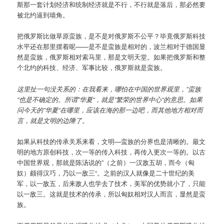
斯那一套计划经济和统制经济就是不行，不行就是落后，那必然要
被北约逼到墙角。
把俄罗斯比做草原蛮族，是不是对俄罗斯不公平？毕竟俄罗斯科技
水平还在那里摆着呢——是不是蛮族是相对的，波兰相对于德国显
然是蛮族，俄罗斯相对索马里，那是文明天堂。如果把俄罗斯和整
个北约的科技、经济、军事比较，俄罗斯就是蛮族。
这里扯一句没关系的：在我看来，哪怕在中国的世界观里，”蛮族
“也是不确定的。所谓”华夏“，就是”繁荣的世界中心“的意思。如果
问今天的”华夏“在哪里，应该在海的那一边吧，而其他地方相对而
言，就是文明的边陲了。
如果从科技的传承关系来看，文明—蛮族的分界也是清晰的。最文
明的地方原创科技，次一等的传入科技，再传入更次一等的。以古
中国世界观，那就是陈汤说的”（之前）一汉敌五胡，而今（匈
奴）颇得汉巧，乃以一敌三“。之前的汉人就像是二十世纪的美
军，以一敌五，后来敌人也学去了技术，美军的优势就小了，只能
以一敌三。这就是技术的传承，所以匈奴相对汉人而言，显然是蛮
族。