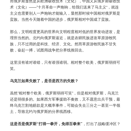
而俄罗斯显然是从欧洲吸收技术（文化），中国又从俄罗斯吸收技
术（文化）——”十月革命一声炮响，给我们送来了马主义“，就连
主义也需要别人一声炮响才能输入，显然那时候中国相对俄罗斯是
蛮族。当然今天随着中国的进步，俄罗斯相对中国成了蛮族。
那么，文明程度更高的世界向文明程度相对低的世界发动进攻，是
理所当然的。北约向俄罗斯逼近，就是农耕民族进攻草原游牧民
族，只不过用的是科技、经济、文化。然而草原游牧民族不甘失
败，奋起一搏，试图用战争把分界线推回去。
这里没有谁对谁错，只有谁强谁弱。相对整个欧美，俄罗斯弱得可
笑。
乌克兰如果失败了，是否是西方的失败？
虽然”相对整个欧美，俄罗斯弱得可笑”，但是相对俄罗斯，乌克兰
还是弱很多的。如果西方军事援助不奏效，又不愿意出兵干预，最
终乌克兰割地赔款是大概率事件，可能会失去三分之一甚至一半领
土，导致北约与俄罗斯的分界线西移。
这是否是俄罗斯“打得一拳开，免得百拳来”
，打出了战略缓冲区？