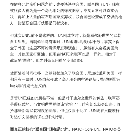
在解释北约东扩问题之前，先要谈谈联合国。联合国（UN）现在
被很多人视为是一个毫无用处的橡皮图章，毕竟五常可以直接否
决，再加上大量的霍布斯国家投弃权，联合国已经变成了空谈的地
方，指望联合国打仗那是门都没有。
但其实UN以前不是这样的。UN刚建立时，就是威尔逊世界的武装
自卫组织。当朝鲜半岛有事时，UN迅速组织联军干涉，事实上保
全了韩国（这里不评论意识形态和观点）。虽然有人会说美国为
主，其他国家打酱油，但现在NATO的联军也是一样的。相对于一
战后的“国联”，那才叫毫无用处的空谈组织。
然而随着时间推移，当朝鲜都加入了联合国，尼加拉瓜和美国一样
都只有一票时，UN自然变成了毫无用处的空谈论坛，指望联军“吊
民伐罪”是毫无意义的。
尽管UN已经如此费拉不堪，但是对于达尔文世界的种族，联军还
是碾压式的。当文明世界觉得该“管管了”，维和部队就会出击，收
拾那些部落武装程度的弱旅。但也仅限于此了，UN现在只能履行
对达尔文世界的“杀虫剂”式行动。
而真正的核心“联合国”现在是北约。
NATO=Core UN。NATO会员