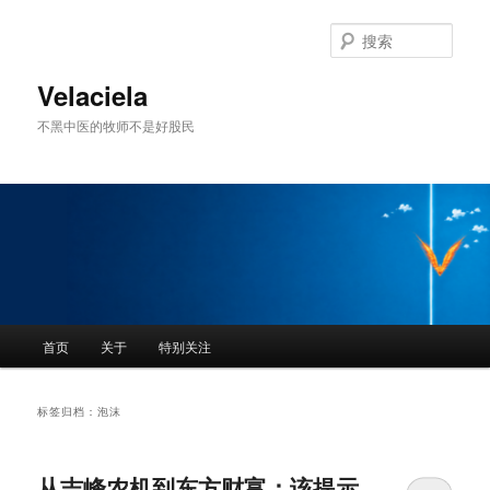
跳
跳
至
至
搜
主
副
索
内
内
Velaciela
容
容
不黑中医的牧师不是好股民
区
区
域
域
主
首页
关于
特别关注
页
标签归档：
泡沫
从吉峰农机到东方财富：该提示