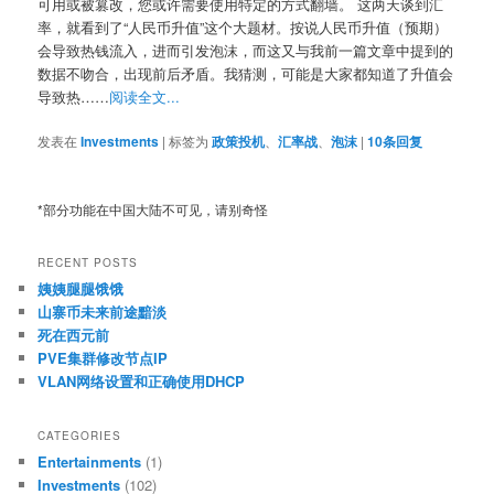
可用或被篡改，您或许需要使用特定的方式翻墙。 这两天谈到汇
率，就看到了“人民币升值”这个大题材。按说人民币升值（预期）
会导致热钱流入，进而引发泡沫，而这又与我前一篇文章中提到的
数据不吻合，出现前后矛盾。我猜测，可能是大家都知道了升值会
导致热……
阅读全文...
发表在
Investments
|
标签为
政策投机
、
汇率战
、
泡沫
|
10
条回复
*部分功能在中国大陆不可见，请别奇怪
RECENT POSTS
姨姨腿腿饿饿
山寨币未来前途黯淡
死在西元前
PVE集群修改节点IP
VLAN网络设置和正确使用DHCP
CATEGORIES
Entertainments
(1)
Investments
(102)