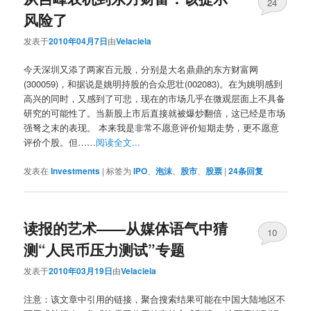
24
风险了
发表于
2010年04月7日
由
Velaciela
今天深圳又添了两家百元股，分别是大名鼎鼎的东方财富网
(300059)，和据说是姚明持股的合众思壮(002083)。在为姚明感到
高兴的同时，又感到了可悲，现在的市场几乎在微观层面上不具备
研究的可能性了。当新股上市后直接就被爆炒翻倍，这已经是市场
强弩之末的表现。 本来我是非常不愿意评价短期走势，更不愿意
评价个股。但……
阅读全文...
发表在
Investments
|
标签为
IPO
、
泡沫
、
股市
、
股票
|
24
条回复
读报的艺术——从媒体语气中猜
10
测“人民币压力测试”专题
发表于
2010年03月19日
由
Velaciela
注意：该文章中引用的链接，聚合搜索结果可能在中国大陆地区不