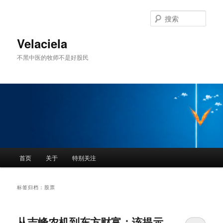
跳
跳
至
至
搜
主
副
索
内
内
Velaciela
容
容
不黑中医的牧师不是好股民
区
区
域
域
主
首页
关于
特别关注
页
标签归档：
股票
从吉峰农机到东方财富：该提示