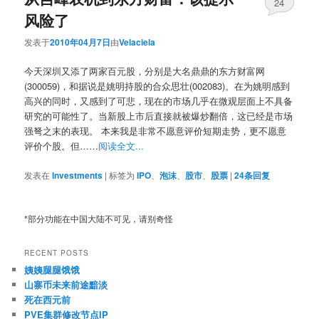
24
风险了
发表于
2010年04月7日
由
Velaciela
今天深圳又添了两家百元股，分别是大名鼎鼎的东方财富网
(300059)，和据说是姚明持股的合众思壮(002083)。在为姚明感到
高兴的同时，又感到了可悲，现在的市场几乎在微观层面上不具备
研究的可能性了。当新股上市后直接就被爆炒翻倍，这已经是市场
强弩之末的表现。 本来我是非常不愿意评价短期走势，更不愿意
评价个股。但……
阅读全文...
发表在
Investments
|
标签为
IPO
、
泡沫
、
股市
、
股票
|
24
条回复
*部分功能在中国大陆不可见，请别奇怪
RECENT POSTS
姨姨腿腿饿饿
山寨币未来前途黯淡
死在西元前
PVE集群修改节点IP