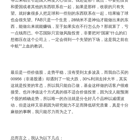
和爱国或者其他的东西联系在一起，如果是那样，收获的只有失
望。就好象很多人把足球和一些别的东西联系在一起，结果输了球
也会很失望。FAB只是一个生意，28纳米不是神仙才能做出来的东
西，能做出来就能赚钱，至于如果实在不行怎么办？那就算了，亏
一点钱而已。中芯国际只宜做风险投资，非要把对“国家”什么的幻
想都压在这个公司上，一定会得到一个失望的下场，这是我之前在
中航**上血的教训。
最后是一些价值股，走势平稳，没有受到太多波及，而我自己买的
00956（非港股通）却遇到了一轮大跌，30%利润去掉大半，其实
这就是投资的常态，所以我只能自己做，基金这样做的话客户很难
接受。也许净值这个方式真的很不适合价值投资，因为没人能预测
个股的精确走势，所以唯一的办法就是分仓好几个品种以减缓波
动，但是这样又容易因为研究能力不足而降低研究质量，真是十分
麻烦的事啊，我只能尽力而为之了。
总而言之，我认为以下几点：