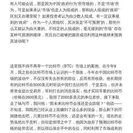
有人可能会说，那是因为中国“政府行为”所导致的，不是“市场”所
为，可是如果承认“市场”也是人为组成的，那和由人组成的“政府”
区别又在哪里呢？ 如果投资者认为由少数人组成、有一定议事规
则的“政府” ，作为一个人类组织，其决策是“不可预测”的，那凭什
么又能认为由大量的、不特定的人组成的，毫无规则的“市场” 存在
某种可观测的规律，而且自己能够把握并成功利用这种规律来预测
其波动呢？
这里我不得不再举一个比特币（BTC）市场上的案例。在今年9
月，我之前在比特币市场上认识的一个朋友，今年在中国比特币市
场的波动中，不仅没有失去所有的部位，反而有所收获。他长期持
有的比特币在5000美元时听说中国打击比特币，于是卖出，但并未
将资金提出交易所，等到打击的消息落实，他才买回等量的比特币
（价格在2600美元），取得了2000多美元的单位差价。接下来取
走了钱与币，我问他：“那未来比特币会涨还是会跌呢？” 他说——
不知道。我既然已经从这上面赚到了这么多的现金，那么剩下的币
就随他去吧，只要比特币不会消失，还是会有涨的一天。现在的走
势虽然出乎意料，但却是情理之中了，他因为放弃了预测比特币价
格的徒劳尝试，所以得以保全手中的仓位，同时利用了市场或有的