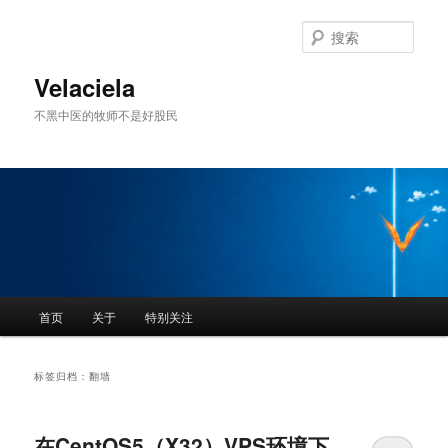
跳
跳
至
至
搜
主
副
索
内
内
Velaciela
容
容
不黑中医的牧师不是好股民
区
区
域
域
主
首页
关于
特别关注
页
标签归档：
翻墙
在CentOS5（X32）VPS环境下