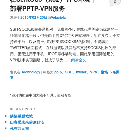
2
部署PPTP-VPN服务
发表于
2010年02月20日
由
Velaciela
SSH-SOCKS5服务是相对于免费VPN，在线代理等较为优越的一
种翻墙穿越手段，但是由于需要特定客户端程序，配置复杂，不支
持跨平台，以及需应用程序支持SOCKS5的限制，不能满足
TWITTER桌面程式，在线游戏以及其他不支持SOCKS协议的应
用。更无法用于手机，IPOD等移动终端。因此采用国际通用的
VPN技术实现翻墙，就成了较为……
阅读全文...
发表在
Technology
|
标签为
pptp
、
SSH
、
twitter
、
VPN
、
翻墙
|
2
条回
复
*部分功能在中国大陆不可见，请别奇怪
RECENT POSTS
姨姨腿腿饿饿
山寨币未来前途黯淡
死在西元前