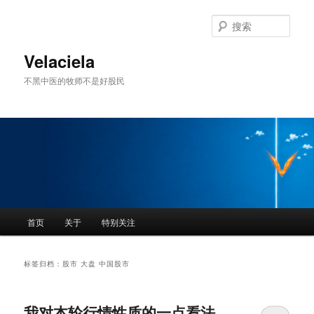
跳
跳
至
至
搜
主
副
索
内
内
Velaciela
容
容
不黑中医的牧师不是好股民
区
区
域
域
主
首页
关于
特别关注
页
标签归档：
股市 大盘 中国股市
我对本轮行情性质的一点看法