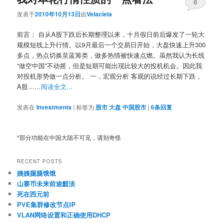
6
发表于
2010年10月13日
由
Velaciela
前言： 自从A股下跌后长期整理以来，十月假日前后爆发了一轮大
规模短线上升行情。以9月最后一个交易日开始，大盘快速上升300
多点，热点切换至蓝筹类，做多热情被快速点燃。虽然我认为长线
“做空中国”不动摇，但是短期可能出现比较大的投机机会。因此我
对投机形势做一点分析。 一，宏观分析 客观的说经过长期下跌，
A股……
阅读全文...
发表在
Investments
|
标签为
股市 大盘 中国股市
|
6
条回复
*部分功能在中国大陆不可见，请别奇怪
RECENT POSTS
姨姨腿腿饿饿
山寨币未来前途黯淡
死在西元前
PVE集群修改节点IP
VLAN网络设置和正确使用DHCP