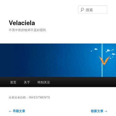
跳
跳
至
至
搜
主
副
索
内
内
Velaciela
容
容
不黑中医的牧师不是好股民
区
区
域
域
主
首页
关于
特别关注
页
分类目录归档：
INVESTMENTS
文
←
早期文章
较新文章
→
章