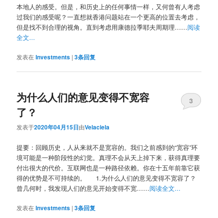
本地人的感受。但是，和历史上的任何事情一样，又何曾有人考虑
过我们的感受呢？一直想就香港问题站在一个更高的位置去考虑，
但是找不到合理的视角。直到考虑用康德拉季耶夫周期理……
阅读
全文...
发表在
Investments
|
3
条回复
为什么人们的意见变得不宽容
3
了？
发表于
2020年04月15日
由
Velaciela
提要：回顾历史，人从来就不是宽容的。我们之前感到的“宽容”环
境可能是一种阶段性的幻觉。真理不会从天上掉下来，获得真理要
付出很大的代价。互联网也是一种路径依赖。你在十五年前靠它获
得的优势是不可持续的。 1.为什么人们的意见变得不宽容了？
曾几何时，我发现人们的意见开始变得不宽……
阅读全文...
发表在
Investments
|
3
条回复