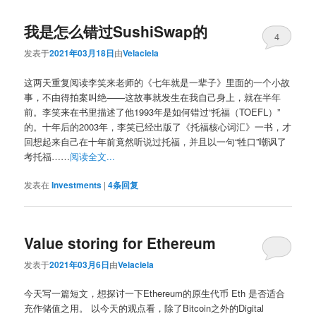
导
我是怎么错过SushiSwap的
航
4
发表于
2021年03月18日
由
Velaciela
这两天重复阅读李笑来老师的《七年就是一辈子》里面的一个小故
事，不由得拍案叫绝——这故事就发生在我自己身上，就在半年
前。李笑来在书里描述了他1993年是如何错过“托福（TOEFL）”
的。十年后的2003年，李笑已经出版了《托福核心词汇》一书，才
回想起来自己在十年前竟然听说过托福，并且以一句“牲口”嘲讽了
考托福……
阅读全文...
发表在
Investments
|
4
条回复
Value storing for Ethereum
发表于
2021年03月6日
由
Velaciela
今天写一篇短文，想探讨一下Ethereum的原生代币 Eth 是否适合
充作储值之用。 以今天的观点看，除了Bitcoin之外的Digital