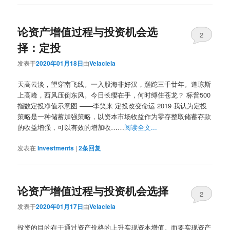
论资产增值过程与投资机会选
2
择：定投
发表于
2020年01月18日
由
Velaciela
天高云淡，望穿南飞线。一入股海非好汉，蹉跎三千廿年。道琼斯
上高峰，西风压倒东风。今日长缨在手，何时缚住苍龙？ 标普500
指数定投净值示意图 ——李笑来 定投改变命运 2019 我认为定投
策略是一种储蓄加强策略，以资本市场收益作为零存整取储蓄存款
的收益增强，可以有效的增加收……
阅读全文...
发表在
Investments
|
2
条回复
论资产增值过程与投资机会选择
2
发表于
2020年01月17日
由
Velaciela
投资的目的在于通过资产价格的上升实现资本增值。而要实现资产