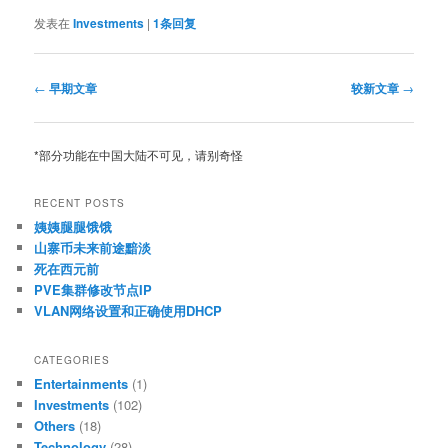
发表在
Investments
|
1
条回复
文
←
早期文章
较新文章
→
章
导
航
*部分功能在中国大陆不可见，请别奇怪
RECENT POSTS
姨姨腿腿饿饿
山寨币未来前途黯淡
死在西元前
PVE集群修改节点IP
VLAN网络设置和正确使用DHCP
CATEGORIES
Entertainments
(1)
Investments
(102)
Others
(18)
Technology
(28)