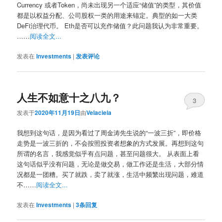
Currency 或者Token，尚未出现另一个适应“储值”的类型，其价值
都是以权益分配、公司股权一类的用途来锚定。典型的如一大类
DeFi治理代币。 Eth是否可以充作储值？此问题我认为非常重要。
……
阅读全文...
发表在
Investments
|
发表评论
人生不如意十之八九？
3
发表于
2020年11月19日
由
Velaciela
我想到这句话，是因为看过了周金涛先生说的“一波三折”，即价格
走势是一波三折的，不会按照投资者想象的方式发展。再想到这句
所谓的名言，我感觉似乎有点问题，甚至问题很大。 从表面上看
这句话似乎没有问题，无论是做交易，做工作还是生活，大部分情
况都是一团糟。买了就跌，卖了就涨，生活中频繁出现问题，难道
不……
阅读全文...
发表在
Investments
|
3
条回复